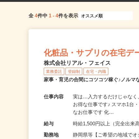
全
4
件中
1
-
4
件を表示
化粧品・サプリの在宅デ
株式会社リアル・フェイス
業務委託
登録制
在宅・内職
家事・育児の合間にコツコツ稼ぐ♪ノルマ
仕事内容
実は…入力するだけじゃなく
お得な仕事です♪ スマホ1台
なお仕事です 化…
給与
時給1,500円以上（完全出来高