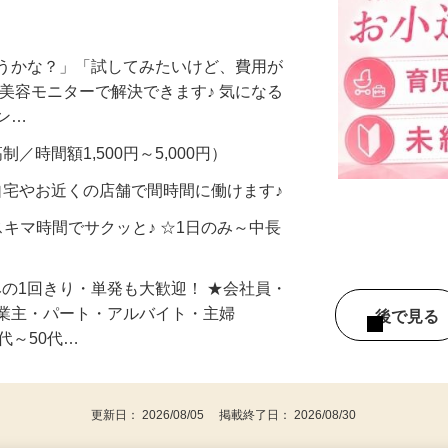
ー大募集！未経験歓迎♪履歴書・面接不要
合うかな？」「試してみたいけど、費用が
、美容モニターで解決できます♪ 気になる
メン…
制／時間額1,500円～5,000円）
自宅やお近くの店舗で間時間に働けます♪
スキマ時間でサクッと♪ ☆1日のみ～中長
みの1回きり・単発も大歓迎！ ★会社員・
事業主・パート・アルバイト・主婦
後で見
代～50代…