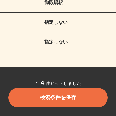
御殿場駅
指定しない
指定しない
4
全
件ヒットしました
検索条件を保存