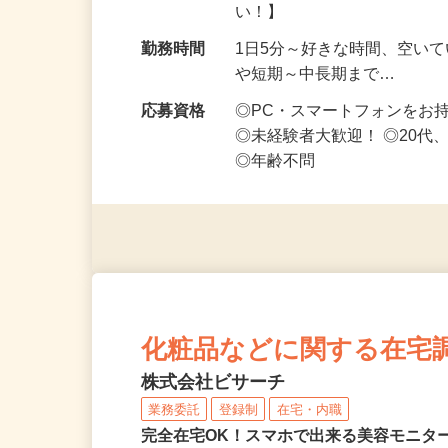
勤務地
静岡県等【ご希望の地域でオ
い！】
勤務時間
1日5分～好きな時間、空い
や短期～中長期まで…
応募資格
◎PC・スマートフォンをお
◎未経験者大歓迎！ ◎20代
◎年齢不問
化粧品などに関する在宅
株式会社ビサーチ
業務委託
登録制
在宅・内職