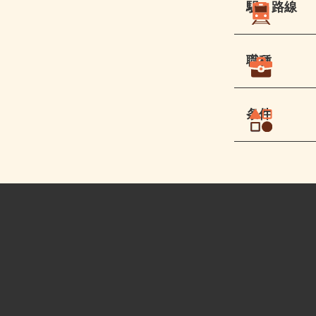
駅・路線
職種
条件