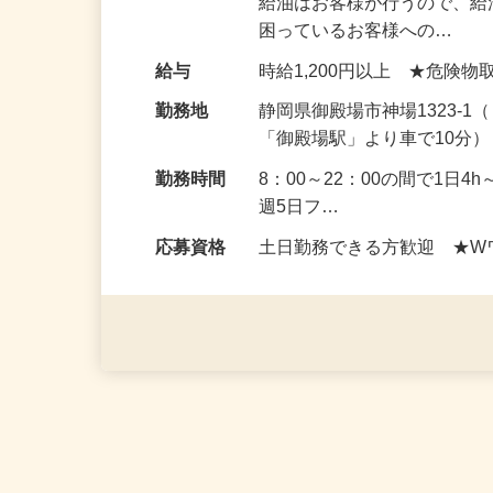
仕事内容
車の知識やガソリンスタン
給油はお客様が行うので、給
困っているお客様への…
給与
時給1,200円以上 ★危険
勤務地
静岡県御殿場市神場1323-
「御殿場駅」より車で10分
勤務時間
8：00～22：00の間で1日4
週5日フ…
応募資格
土日勤務できる方歓迎 ★W