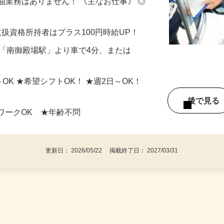
ドでの勤務経験がなくても始められます！
油業務はありません！ 《主なお仕事》 ◎
物取扱資格所持者はプラス100円時給UP！
1（「南御殿場駅」より車で4分、または
）
h～OK ★希望シフトOK！ ★週2日～OK！
後で見
ワークOK ★年齢不問
更新日： 2026/05/22 掲載終了日： 2027/03/31