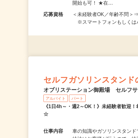
勤務時間
好きな時間に働けます！ ★
開始も可！ ★在…
応募資格
＜未経験者OK／年齢不問＞
※スマートフォンもしくは
セルフガソリンスタンド
オブリステーション御殿場 セルフ
アルバイト
パート
《1日4h～・週2～OK！》未経験者歓
☆