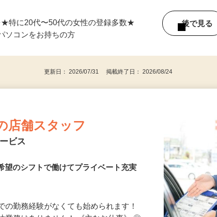
単発（1日のみ）OK！ ★応募後、即お仕事
⇒★特に20代〜50代の女性の登録多数★
後で見
パソコンをお持ちの方
更新日： 2026/07/31 掲載終了日： 2026/08/24
の店舗スタッフ
サービス
迎！希望のシフトで働けてプライベート充実