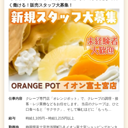
く働ける！販売スタッフ大募集！
仕事内容
クレープ専門店「オレンジポット」で、クレープの調理・接
客・レジ業務などをお任せします。 当店のクレープは、ひと
口食べると「サクサク」、そして噛むほどに「もっち…
給与
時給1,105円～時給1,215円以上
勤務地
静岡県富士宮市浅間町1-8 イオン富士宮ショッピングセンタ