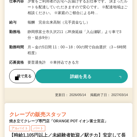
仕事内容
夕食をご利用者のお宅へお届けするお仕事です。 決まったル
ートを配達していただきますので安心です。 ※配達地域はご
相談ください。 ※家庭のご都合による時…
給与
報酬 完全出来高制（元手資金なし）
勤務地
静岡県富士市久沢211（JR身延線「入山瀬駅」より車で3
分・徒歩9分）
勤務時間
月～金の5日間 11：00～18：00の間で自由選択 （3～6時間
程度）
応募資格
要普通免許 ※車持込できる方
詳細を見る
後で見る
更新日： 2026/05/14 掲載終了日： 2027/03/14
クレープの販売スタッフ
焼き立てクレープ専門店「ORANGE POT イオン富士宮店」
アルバイト
パート
【時給1,105円以上／未経験者歓迎／駅チカ】安定して長