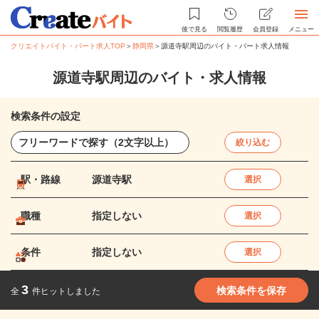
後で見る
閲覧履歴
会員登録
メニュー
クリエイトバイト・パート求人TOP
＞
静岡県
＞
源道寺駅周辺のバイト・パート求人情報
源道寺駅周辺のバイト・求人情報
検索条件の設定
絞り込む
駅・路線
源道寺駅
選択
職種
指定しない
選択
条件
指定しない
選択
3
検索条件を保存
全
件ヒットしました