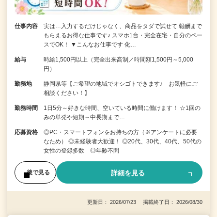
仕事内容
実は…入力するだけじゃなく、商品をタダで試せて 報酬まで
もらえるお得な仕事です♪ スマホ1台・完全在宅・自分のペー
スでOK！ ▼こんなお仕事です 化…
給与
時給1,500円以上（完全出来高制／時間額1,500円～5,000
円）
勤務地
静岡県等【ご希望の地域でオシゴトできます♪ お気軽にご
相談ください！】
勤務時間
1日5分～好きな時間、空いている時間に働けます！ ☆1回の
みの単発や短期～中長期まで…
応募資格
◎PC・スマートフォンをお持ちの方（※アンケートに必要
なため） ◎未経験者大歓迎！ ◎20代、30代、40代、50代の
女性の登録多数 ◎年齢不問
詳細を見る
後で見る
更新日： 2026/07/23 掲載終了日： 2026/08/30