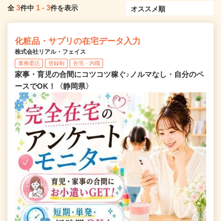
3
1
-
3
全
件中
件を表示
化粧品・サプリの在宅データ入力
株式会社リアル・フェイス
業務委託
登録制
在宅・内職
家事・育児の合間にコツコツ稼ぐ♪ノルマなし・自分のペ
ースでOK！〈静岡県〉