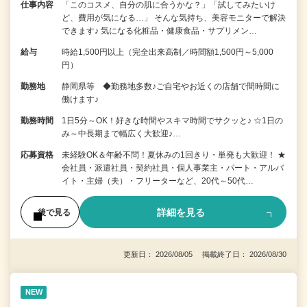
仕事内容
「このコスメ、自分の肌に合うかな？」「試してみたいけ
ど、費用が気になる…」 そんな気持ち、美容モニターで解決
できます♪ 気になる化粧品・健康食品・サプリメン…
給与
時給1,500円以上（完全出来高制／時間額1,500円～5,000
円）
勤務地
静岡県等 ◆勤務地多数♪ご自宅やお近くの店舗で間時間に
働けます♪
勤務時間
1日5分～OK！好きな時間やスキマ時間でサクッと♪ ☆1日の
み～中長期まで幅広く大歓迎♪…
応募資格
未経験OK＆年齢不問！夏休みの1回きり・単発も大歓迎！ ★
会社員・派遣社員・契約社員・個人事業主・パート・アルバ
イト・主婦（夫）・フリーターなど、20代～50代…
詳細を見る
後で見る
更新日： 2026/08/05 掲載終了日： 2026/08/30
NEW