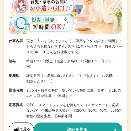
仕事内容
実は…入力するだけじゃなく、商品をタダで試せて 報酬まで
もらえるお得な仕事です♪ スマホ1台・完全在宅・自分のペー
スでOK！ ▼こんなお仕事です 化…
給与
時給1,500円以上（完全出来高制／時間額1,500円～5,000
円）
勤務地
静岡県等【ご希望の地域でオシゴトできます♪ お気軽にご
相談ください！】
勤務時間
1日5分～好きな時間、空いている時間に働けます！ ☆1回の
みの単発や短期～中長期まで…
応募資格
◎PC・スマートフォンをお持ちの方（※アンケートに必要
なため） ◎未経験者大歓迎！ ◎20代、30代、40代、50代の
女性の登録多数 ◎年齢不問
詳細を見る
後で見る