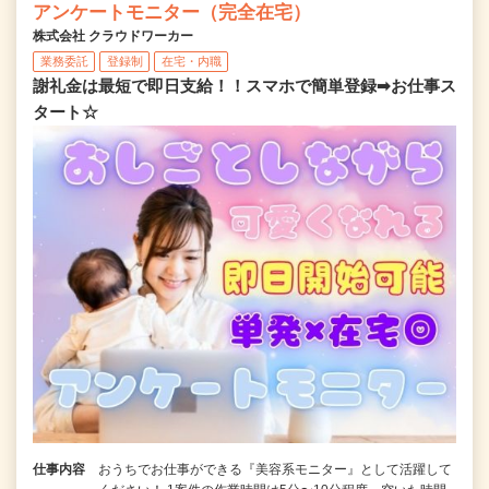
アンケートモニター（完全在宅）
株式会社 クラウドワーカー
業務委託
登録制
在宅・内職
謝礼金は最短で即日支給！！スマホで簡単登録➡お仕事ス
タート☆
仕事内容
おうちでお仕事ができる『美容系モニター』として活躍して