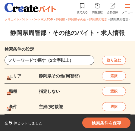
後で見る
閲覧履歴
会員登録
メニュー
クリエイトバイト・パート求人TOP
＞
静岡県
＞
静岡県その他
＞
静岡県周智郡
＞
静岡県周智郡・そ
静岡県周智郡・その他のバイト・求人情報
検索条件の設定
絞り込む
エリア
静岡県その他(周智郡)
選択
職種
指定しない
選択
条件
主婦(夫)歓迎
選択
5
検索条件を保存
全
件ヒットしました