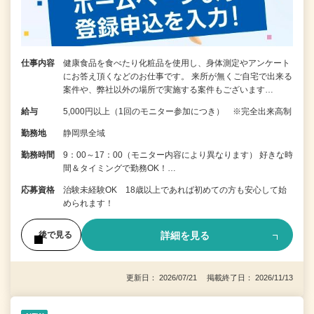
仕事内容
健康食品を食べたり化粧品を使用し、身体測定やアンケート
にお答え頂くなどのお仕事です。 来所が無くご自宅で出来る
案件や、弊社以外の場所で実施する案件もございます…
給与
5,000円以上（1回のモニター参加につき） ※完全出来高制
勤務地
静岡県全域
勤務時間
9：00～17：00（モニター内容により異なります） 好きな時
間＆タイミングで勤務OK！…
応募資格
治験未経験OK 18歳以上であれば初めての方も安心して始
められます！
詳細を見る
後で見る
更新日： 2026/07/21 掲載終了日： 2026/11/13