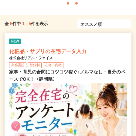
5
1
-
5
全
件中
件を表示
NEW
化粧品・サプリの在宅データ入力
株式会社リアル・フェイス
業務委託
登録制
在宅・内職
家事・育児の合間にコツコツ稼ぐ♪ノルマなし・自分のペ
ースでOK！〈静岡県〉