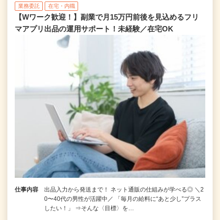
業務委託
在宅・内職
【Wワーク歓迎！】副業で月15万円前後を見込めるフリ
マアプリ出品の運用サポート！未経験／在宅OK
仕事内容
出品入力から発送まで！ ネット通販の仕組みが学べる◎ ＼2
0〜40代の男性が活躍中／ 「毎月の給料に“あと少し”プラス
したい！」 ⇒そんな〈目標〉を…