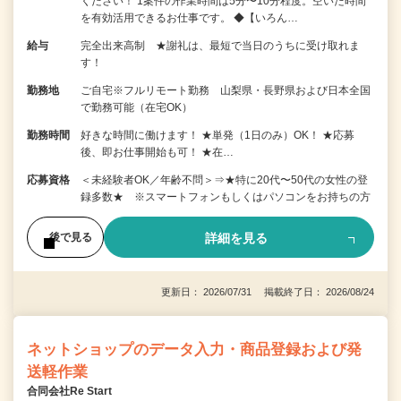
ください！ 1案件の作業時間は5分〜10分程度。空いた時間
を有効活用できるお仕事です。 ◆【いろん…
給与
完全出来高制 ★謝礼は、最短で当日のうちに受け取れま
す！
勤務地
ご自宅※フルリモート勤務 山梨県・長野県および日本全国
で勤務可能（在宅OK）
勤務時間
好きな時間に働けます！ ★単発（1日のみ）OK！ ★応募
後、即お仕事開始も可！ ★在…
応募資格
＜未経験者OK／年齢不問＞⇒★特に20代〜50代の女性の登
録多数★ ※スマートフォンもしくはパソコンをお持ちの方
詳細を見る
後で見る
更新日： 2026/07/31 掲載終了日： 2026/08/24
ネットショップのデータ入力・商品登録および発
送軽作業
合同会社Re Start