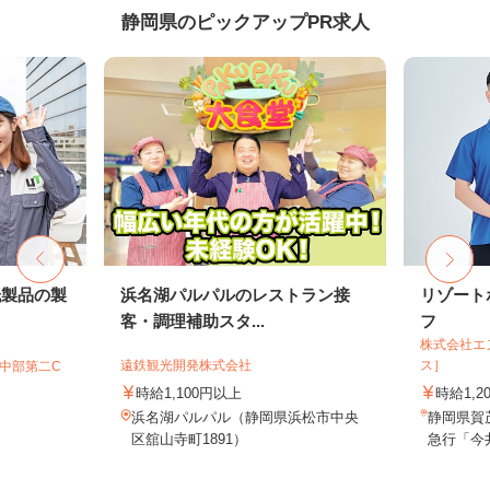
静岡県のピックアップPR求人
紙製品の製
浜名湖パルパルのレストラン接
リゾート
客・調理補助スタ...
フ
株式会社エ
遠鉄観光開発株式会社
ス］
T中部第二C
時給1,100円以上
時給1,2
浜名湖パルパル（静岡県浜松市中央
静岡県賀
区舘山寺町1891）
急行「今井