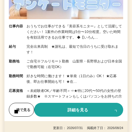
仕事内容
おうちでお仕事ができる『美容系モニター』として活躍して
ください！ 1案件の作業時間は5分〜10分程度。空いた時間
を有効活用できるお仕事です。 ◆【いろん…
給与
完全出来高制 ★謝礼は、最短で当日のうちに受け取れま
す！
勤務地
ご自宅※フルリモート勤務 山梨県・長野県および日本全国
で勤務可能（在宅OK）
勤務時間
好きな時間に働けます！ ★単発（1日のみ）OK！ ★応募
後、即お仕事開始も可！ ★在…
応募資格
＜未経験者OK／年齢不問＞⇒★特に20代〜50代の女性の登
録多数★ ※スマートフォンもしくはパソコンをお持ちの方
詳細を見る
後で見る
更新日： 2026/07/31 掲載終了日： 2026/08/24