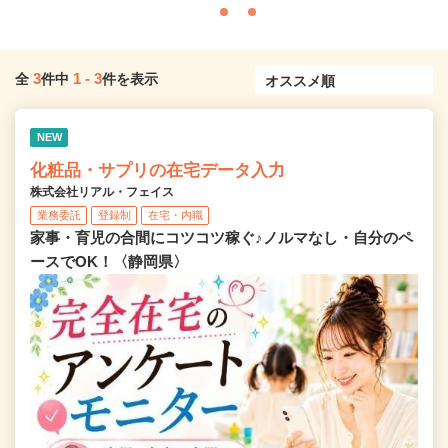
3
1
-
3
全
件中
件を表示
NEW
化粧品・サプリの在宅データ入力
株式会社リアル・フェイス
業務委託
登録制
在宅・内職
家事・育児の合間にコツコツ稼ぐ♪ノルマなし・自分のペ
ースでOK！〈静岡県〉