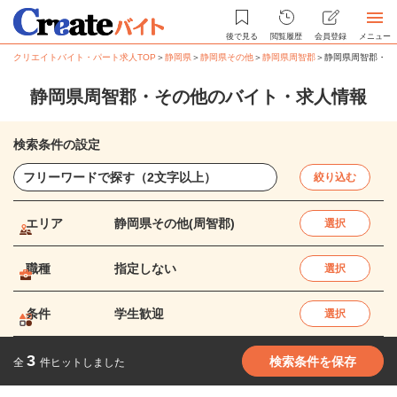
後で見る
閲覧履歴
会員登録
メニュー
クリエイトバイト・パート求人TOP
＞
静岡県
＞
静岡県その他
＞
静岡県周智郡
＞
静岡県周智郡・そ
静岡県周智郡・その他のバイト・求人情報
検索条件の設定
絞り込む
エリア
静岡県その他(周智郡)
選択
職種
指定しない
選択
条件
学生歓迎
選択
3
検索条件を保存
全
件ヒットしました