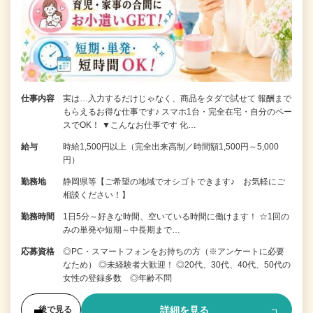
仕事内容
実は…入力するだけじゃなく、商品をタダで試せて 報酬まで
もらえるお得な仕事です♪ スマホ1台・完全在宅・自分のペー
スでOK！ ▼こんなお仕事です 化…
給与
時給1,500円以上（完全出来高制／時間額1,500円～5,000
円）
勤務地
静岡県等【ご希望の地域でオシゴトできます♪ お気軽にご
相談ください！】
勤務時間
1日5分～好きな時間、空いている時間に働けます！ ☆1回の
みの単発や短期～中長期まで…
応募資格
◎PC・スマートフォンをお持ちの方（※アンケートに必要
なため） ◎未経験者大歓迎！ ◎20代、30代、40代、50代の
女性の登録多数 ◎年齢不問
詳細を見る
後で見る