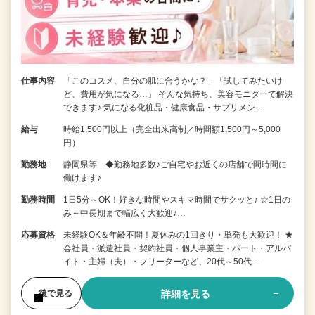
仕事内容
「このコスメ、自分の肌に合うかな？」「試してみたいけ
ど、費用が気になる…」 そんな気持ち、美容モニターで解決
できます♪ 気になる化粧品・健康食品・サプリメン…
給与
時給1,500円以上（完全出来高制／時間額1,500円～5,000
円）
勤務地
静岡県等 ◆勤務地多数♪ご自宅やお近くの店舗で間時間に
働けます♪
勤務時間
1日5分～OK！好きな時間やスキマ時間でサクッと♪ ☆1日の
み～中長期まで幅広く大歓迎♪…
応募資格
未経験OK＆年齢不問！夏休みの1回きり・単発も大歓迎！ ★
会社員・派遣社員・契約社員・個人事業主・パート・アルバ
イト・主婦（夫）・フリーターなど、20代～50代…
詳細を見る
後で見る