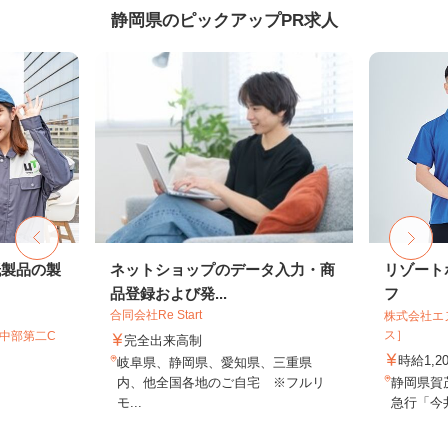
静岡県のピックアップPR求人
紙製品の製
ネットショップのデータ入力・商
リゾート
品登録および発...
フ
合同会社Re Start
株式会社エ
ス］
T中部第二C
完全出来高制
時給1,2
岐阜県、静岡県、愛知県、三重県
内、他全国各地のご自宅 ※フルリ
静岡県賀
モ...
急行「今井