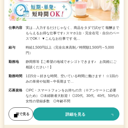
仕事内容
実は…入力するだけじゃなく、商品をタダで試せて 報酬まで
もらえるお得な仕事です♪ スマホ1台・完全在宅・自分のペー
スでOK！ ▼こんなお仕事です 化…
給与
時給1,500円以上（完全出来高制／時間額1,500円～5,000
円）
勤務地
静岡県等【ご希望の地域でオシゴトできます♪ お気軽にご
相談ください！】
勤務時間
1日5分～好きな時間、空いている時間に働けます！ ☆1回の
みの単発や短期～中長期まで…
応募資格
◎PC・スマートフォンをお持ちの方（※アンケートに必要
なため） ◎未経験者大歓迎！ ◎20代、30代、40代、50代の
女性の登録多数 ◎年齢不問
詳細を見る
後で見る