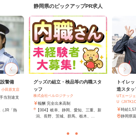
静岡県のピックアップPR求人
施設警備
グッズの組立・検品等の内職スタ
トイレッ
ッフ
造スタッ
 小田原支店
株式会社ベルロジテック
UTエージェ
夜手当別途支
U《JXTK1
報酬 完全出来高制
時給1,5
1（JR「熱
【004】岐阜、静岡、愛知、三重、新
潟、長野、茨城、群馬、栃木、...
静岡県