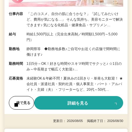
仕事内容
「このコスメ、自分の肌に合うかな？」「試してみたいけ
ど、費用が気になる…」 そんな気持ち、美容モニターで解決
できます♪ 気になる化粧品・健康食品・サプリメン…
給与
時給1,500円以上（完全出来高制／時間額1,500円～5,000
円）
勤務地
静岡県等 ◆勤務地多数♪ご自宅やお近くの店舗で間時間に
働けます♪
勤務時間
1日5分～OK！好きな時間やスキマ時間でサクッと♪ ☆1日の
み～中長期まで幅広く大歓迎♪…
応募資格
未経験OK＆年齢不問！夏休みの1回きり・単発も大歓迎！ ★
会社員・派遣社員・契約社員・個人事業主・パート・アルバ
イト・主婦（夫）・フリーターなど、20代～50代…
詳細を見る
後で見る
更新日： 2026/08/05 掲載終了日： 2026/08/30