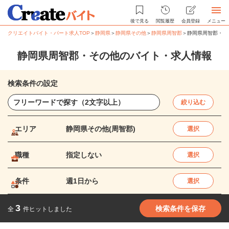
後で見る
閲覧履歴
会員登録
メニュー
クリエイトバイト・パート求人TOP
＞
静岡県
＞
静岡県その他
＞
静岡県周智郡
＞
静岡県周智郡・そ
静岡県周智郡・その他のバイト・求人情報
検索条件の設定
絞り込む
エリア
静岡県その他(周智郡)
選択
職種
指定しない
選択
条件
週1日から
選択
3
検索条件を保存
全
件ヒットしました