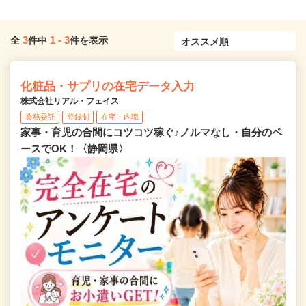
3
1
-
3
全
件中
件を表示
化粧品・サプリの在宅データ入力
株式会社リアル・フェイス
業務委託
登録制
在宅・内職
家事・育児の合間にコツコツ稼ぐ♪ノルマなし・自分のペ
ースでOK！〈静岡県〉