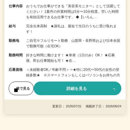
仕事内容
おうちでお仕事ができる『美容系モニター』として活躍して
ください！ 1案件の作業時間は5分〜10分程度。空いた時間
を有効活用できるお仕事です。 ◆【いろん…
給与
完全出来高制 ★謝礼は、最短で当日のうちに受け取れま
す！
勤務地
ご自宅※フルリモート勤務 山梨県・長野県および日本全国
で勤務可能（在宅OK）
勤務時間
好きな時間に働けます！ ★単発（1日のみ）OK！ ★応募
後、即お仕事開始も可！ ★在…
応募資格
＜未経験者OK／年齢不問＞⇒★特に20代〜50代の女性の登
録多数★ ※スマートフォンもしくはパソコンをお持ちの方
詳細を見る
後で見る
更新日： 2026/07/31 掲載終了日： 2026/08/24
1