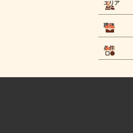
エリア
職種
条件