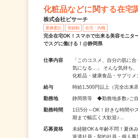
NEW
化粧品などに関する在宅
株式会社ビサーチ
業務委託
登録制
在宅・内職
完全在宅OK！スマホで出来る美容モニタ
でスグに働ける！@静岡県
仕事内容
「このコスメ、自分の肌に
気になる…」 そんな気持ち
化粧品・健康食品・サプリ
給与
時給1,500円以上（完全出来高
勤務地
静岡県等 ◆勤務地多数♪ご
勤務時間
1日5分～OK！好きな時間や
期まで幅広く大歓迎♪…