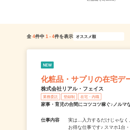
急行「今井浜海岸駅」から徒歩3分...
区舘山寺町1891）
全
4
件中
1
-
4
件を表示
NEW
化粧品・サプリの在宅デ
株式会社リアル・フェイス
業務委託
登録制
在宅・内職
家事・育児の合間にコツコツ稼ぐ♪ノルマ
仕事内容
実は…入力するだけじゃなく