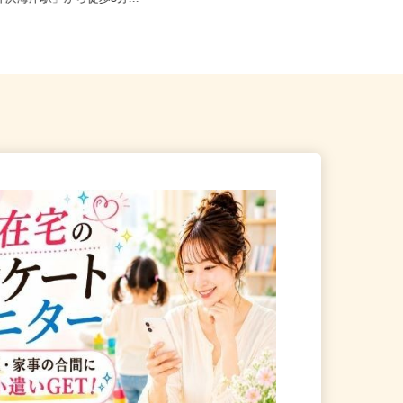
井浜海岸駅」から徒歩3分...
区舘山寺町1891）