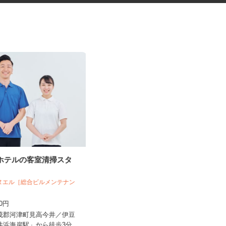
トホテルの客室清掃スタ
浜名湖パルパルのレストラン接
客・調理補助スタ...
エヌエル［総合ビルメンテナン
遠鉄観光開発株式会社
200円
時給1,100円以上
賀茂郡河津町見高今井／伊豆
浜名湖パルパル（静岡県浜松市中央