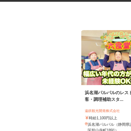
リゾートホテルの客室清掃スタ
浜名湖パルパルのレス
ッフ
客・調理補助スタ...
株式会社エヌエル［総合ビルメンテナン
ス］
遠鉄観光開発株式会社
時給1,200円
時給1,100円以上
静岡県賀茂郡河津町見高今井／伊豆
浜名湖パルパル（静岡