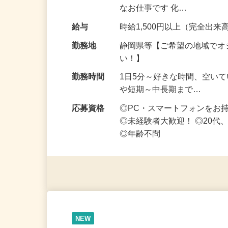
お得な仕事です♪ スマホ1台
なお仕事です 化…
給与
時給1,500円以上（完全出来高
勤務地
静岡県等【ご希望の地域でオ
い！】
勤務時間
1日5分～好きな時間、空い
や短期～中長期まで…
応募資格
◎PC・スマートフォンをお
◎未経験者大歓迎！ ◎20代
◎年齢不問