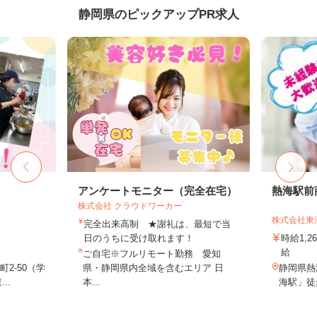
静岡県のピックアップPR求人
フ
アンケートモニター（完全在宅）
熱海駅前
株式会社 クラウドワーカー
株式会社東
完全出来高制 ★謝礼は、最短で当
日のうちに受け取れます！
時給1,
給
ご自宅※フルリモート勤務 愛知
2-50（学
県・静岡県内全域を含むエリア 日
静岡県熱
..
本...
海駅」徒