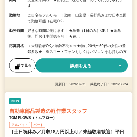
す！
勤務地
ご自宅※フルリモート勤務 山梨県・長野県および日本全国
で勤務可能（在宅OK）
勤務時間
好きな時間に働けます！ ★単発（1日のみ）OK！ ★応募
後、即お仕事開始も可！ ★在…
応募資格
＜未経験者OK／年齢不問＞⇒★特に20代〜50代の女性の登
録多数★ ※スマートフォンもしくはパソコンをお持ちの方
詳細を見る
後で見る
更新日： 2026/07/31 掲載終了日： 2026/08/24
NEW
自動車部品製造の軽作業スタッフ
TOM FLOWS（トムフロー）
アルバイト
パート
［土日祝休み／月収18万円以上可／未経験者歓迎］平日