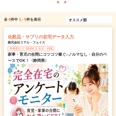
6
1
-
6
全
件中
件を表示
化粧品・サプリの在宅データ入力
株式会社リアル・フェイス
業務委託
登録制
在宅・内職
家事・育児の合間にコツコツ稼ぐ♪ノルマなし・自分のペ
ースでOK！〈静岡県〉