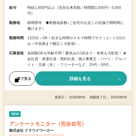
給与
時給1,500円以上（完全出来高制／時間額1,500円～5,000
円）
勤務地
静岡県等 ◆勤務地多数♪ご自宅やお近くの店舗で間時間に
働けます♪
勤務時間
1日5分～OK！好きな時間やスキマ時間でサクッと♪ ☆1日の
み～中長期まで幅広く大歓迎♪…
応募資格
未経験OK＆年齢不問！夏休みの1回きり・単発も大歓迎！ ★
会社員・派遣社員・契約社員・個人事業主・パート・アルバ
イト・主婦（夫）・フリーターなど、20代～50代…
詳細を見る
後で見る
更新日： 2026/08/05 掲載終了日： 2026/08/30
NEW
アンケートモニター（完全在宅）
株式会社 クラウドワーカー