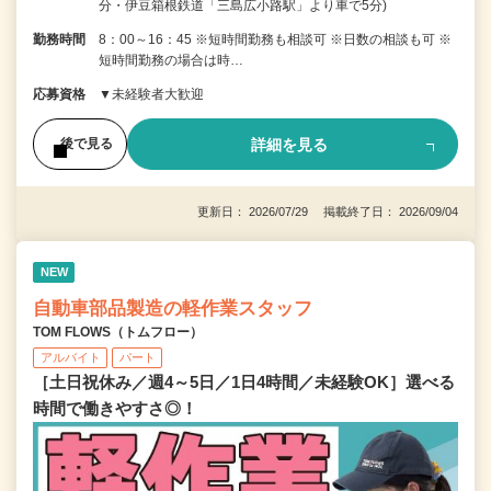
分・伊豆箱根鉄道「三島広小路駅」より車で5分)
勤務時間
8：00～16：45 ※短時間勤務も相談可 ※日数の相談も可 ※
短時間勤務の場合は時…
応募資格
▼未経験者大歓迎
詳細を見る
後で見る
更新日： 2026/07/29 掲載終了日： 2026/09/04
NEW
自動車部品製造の軽作業スタッフ
TOM FLOWS（トムフロー）
アルバイト
パート
［土日祝休み／週4～5日／1日4時間／未経験OK］選べる
時間で働きやすさ◎！