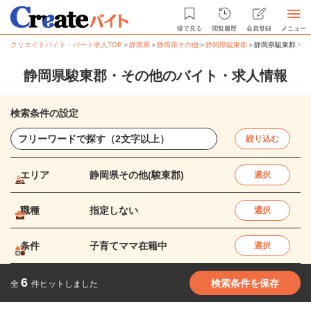
後で見る
閲覧履歴
会員登録
メニュー
クリエイトバイト・パート求人TOP
＞
静岡県
＞
静岡県その他
＞
静岡県駿東郡
＞
静岡県駿東郡・そ
静岡県駿東郡・その他のバイト・求人情報
検索条件の設定
絞り込む
エリア
静岡県その他(駿東郡)
選択
職種
指定しない
選択
条件
子育てママ在籍中
選択
6
検索条件を保存
全
件ヒットしました