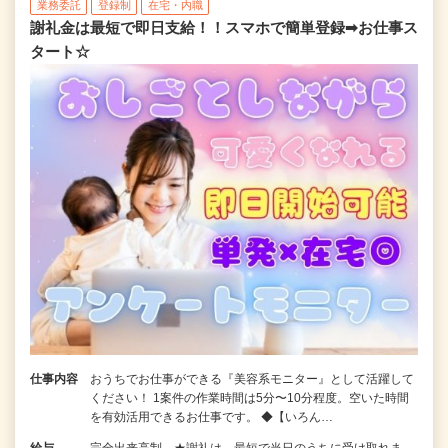
業務委託
登録制
在宅・内職
謝礼金は最短で即日支給！！スマホで簡単登録➡お仕事ス
タート☆
仕事内容
おうちでお仕事ができる『美容系モニター』として活躍して
ください！ 1案件の作業時間は5分〜10分程度。空いた時間
を有効活用できるお仕事です。 ◆【いろん…
給与
完全出来高制 ★謝礼は、最短で当日のうちに受け取れま