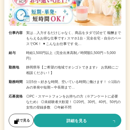
仕事内容
実は…入力するだけじゃなく、商品をタダで試せて 報酬まで
もらえるお得な仕事です♪ スマホ1台・完全在宅・自分のペー
スでOK！ ▼こんなお仕事です 化…
給与
時給1,500円以上（完全出来高制／時間額1,500円～5,000
円）
勤務地
静岡県等【ご希望の地域でオシゴトできます♪ お気軽にご
相談ください！】
勤務時間
1日5分～好きな時間、空いている時間に働けます！ ☆1回の
みの単発や短期～中長期まで…
応募資格
◎PC・スマートフォンをお持ちの方（※アンケートに必要
なため） ◎未経験者大歓迎！ ◎20代、30代、40代、50代の
女性の登録多数 ◎年齢不問
詳細を見る
後で見る