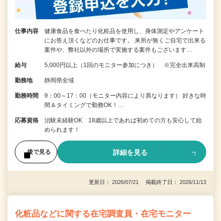
仕事内容
健康食品を食べたり化粧品を使用し、身体測定やアンケート
にお答え頂くなどのお仕事です。 来所が無くご自宅で出来る
案件や、弊社以外の場所で実施する案件もございます…
給与
5,000円以上（1回のモニター参加につき） ※完全出来高制
勤務地
静岡県全域
勤務時間
9：00～17：00（モニター内容により異なります） 好きな時
間＆タイミングで勤務OK！…
応募資格
治験未経験OK 18歳以上であれば初めての方も安心して始
められます！
詳細を見る
後で見る
更新日： 2026/07/21 掲載終了日： 2026/11/13
化粧品などに関する在宅調査員・在宅モニター