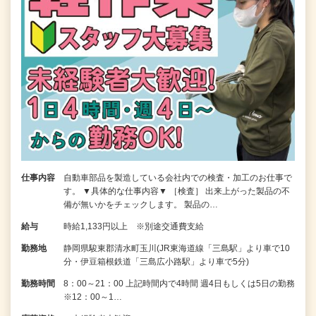
仕事内容
自動車部品を製造している会社内での検査・加工のお仕事で
す。 ▼具体的な仕事内容▼ ［検査］ 出来上がった製品の不
備が無いかをチェックします。 製品の…
給与
時給1,133円以上 ※別途交通費支給
勤務地
静岡県駿東郡清水町玉川(JR東海道線「三島駅」より車で10
分・伊豆箱根鉄道「三島広小路駅」より車で5分)
勤務時間
8：00～21：00 上記時間内で4時間 週4日もしくは5日の勤務
※12：00～1…