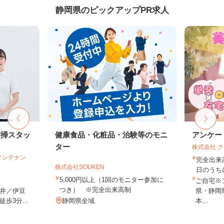
静岡県のピックアップPR求人
清掃スタッ
健康食品・化粧品・治験等のモニ
アンケー
ター
株式会社 
メンテナン
完全出来
株式会社SOUKEN
日のうち
5,000円以上（1回のモニター参加に
ご自宅※
つき） ※完全出来高制
井／伊豆
県・静岡
歩3分...
静岡県全域
本...