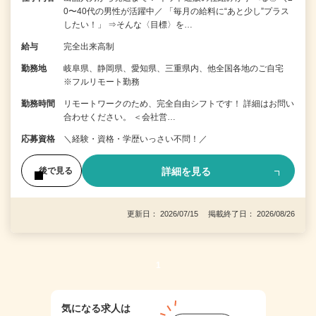
0〜40代の男性が活躍中／ 「毎月の給料に“あと少し”プラス
したい！」 ⇒そんな〈目標〉を…
給与
完全出来高制
勤務地
岐阜県、静岡県、愛知県、三重県内、他全国各地のご自宅
※フルリモート勤務
勤務時間
リモートワークのため、完全自由シフトです！ 詳細はお問い
合わせください。 ＜会社営…
応募資格
＼経験・資格・学歴いっさい不問！／
詳細を見る
後で見る
更新日： 2026/07/15 掲載終了日： 2026/08/26
1
気になる求人は