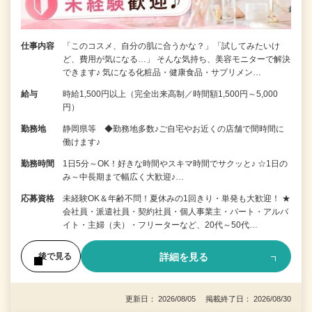
仕事内容
「このコスメ、自分の肌に合うかな？」「試してみたいけ
ど、費用が気になる…」 そんな気持ち、美容モニターで解決
できます♪ 気になる化粧品・健康食品・サプリメン…
給与
時給1,500円以上（完全出来高制／時間額1,500円～5,000
円）
勤務地
静岡県等 ◆勤務地多数♪ご自宅やお近くの店舗で間時間に
働けます♪
勤務時間
1日5分～OK！好きな時間やスキマ時間でサクッと♪ ☆1日の
み～中長期まで幅広く大歓迎♪…
応募資格
未経験OK＆年齢不問！夏休みの1回きり・単発も大歓迎！ ★
会社員・派遣社員・契約社員・個人事業主・パート・アルバ
イト・主婦（夫）・フリーターなど、20代～50代…
詳細を見る
後で見る
更新日： 2026/08/05 掲載終了日： 2026/08/30