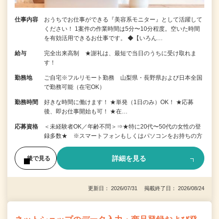
仕事内容
おうちでお仕事ができる『美容系モニター』として活躍して
ください！ 1案件の作業時間は5分〜10分程度。空いた時間
を有効活用できるお仕事です。 ◆【いろん…
給与
完全出来高制 ★謝礼は、最短で当日のうちに受け取れま
す！
勤務地
ご自宅※フルリモート勤務 山梨県・長野県および日本全国
で勤務可能（在宅OK）
勤務時間
好きな時間に働けます！ ★単発（1日のみ）OK！ ★応募
後、即お仕事開始も可！ ★在…
応募資格
＜未経験者OK／年齢不問＞⇒★特に20代〜50代の女性の登
録多数★ ※スマートフォンもしくはパソコンをお持ちの方
詳細を見る
後で見る
更新日： 2026/07/31 掲載終了日： 2026/08/24