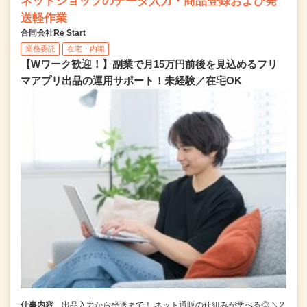
ネットショップのデータ入力・商品登録および発
送軽作業
合同会社Re Start
業務委託
在宅・内職
【Wワーク歓迎！】副業で月15万円前後を見込めるフリ
マアプリ出品の運用サポート！未経験／在宅OK
仕事内容
出品入力から発送まで！ ネット通販の仕組みが学べる◎ ＼2