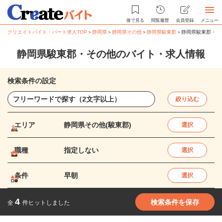
後で見る
閲覧履歴
会員登録
メニュー
クリエイトバイト・パート求人TOP
＞
静岡県
＞
静岡県その他
＞
静岡県駿東郡
＞
静岡県駿東郡・そ
静岡県駿東郡・その他のバイト・求人情報
検索条件の設定
絞り込む
エリア
静岡県その他(駿東郡)
選択
職種
指定しない
選択
条件
早朝
選択
4
検索条件を保存
全
件ヒットしました