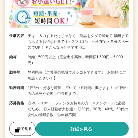
仕事内容
実は…入力するだけじゃなく、商品をタダで試せて 報酬まで
もらえるお得な仕事です♪ スマホ1台・完全在宅・自分のペー
スでOK！ ▼こんなお仕事です 化…
給与
時給1,500円以上（完全出来高制／時間額1,500円～5,000
円）
勤務地
静岡県等【ご希望の地域でオシゴトできます♪ お気軽にご
相談ください！】
勤務時間
1日5分～好きな時間、空いている時間に働けます！ ☆1回の
みの単発や短期～中長期まで…
応募資格
◎PC・スマートフォンをお持ちの方（※アンケートに必要
なため） ◎未経験者大歓迎！ ◎20代、30代、40代、50代の
女性の登録多数 ◎年齢不問
詳細を見る
後で見る