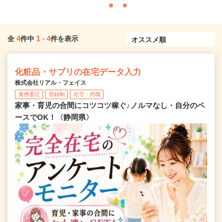
4
1
-
4
全
件中
件を表示
化粧品・サプリの在宅データ入力
株式会社リアル・フェイス
業務委託
登録制
在宅・内職
家事・育児の合間にコツコツ稼ぐ♪ノルマなし・自分のペ
ースでOK！〈静岡県〉