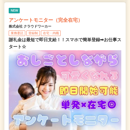
NEW
アンケートモニター（完全在宅）
株式会社 クラウドワーカー
業務委託
登録制
在宅・内職
謝礼金は最短で即日支給！！スマホで簡単登録➡お仕事ス
タート☆