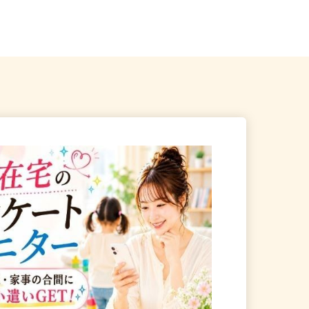
2F
（学研ココファン南八幡／JR東...