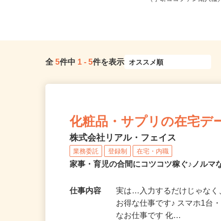
81-3 2F
（学研ココファン南八幡／J
全
5
件中
1
-
5
件を表示
化粧品・サプリの在宅デ
株式会社リアル・フェイス
業務委託
登録制
在宅・内職
家事・育児の合間にコツコツ稼ぐ♪ノルマ
仕事内容
実は…入力するだけじゃなく
お得な仕事です♪ スマホ1台