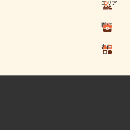
エリア
職種
条件