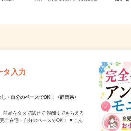
R東...
急行「今井浜海岸駅」から徒歩3分...
81-3 
ータ入力
なし・自分のペースでOK！〈静岡県〉
、商品をタダで試せて 報酬までもらえる
・完全在宅・自分のペースでOK！ ▼こん