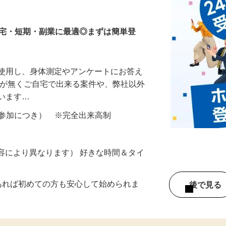
等のモニター
在宅・短期・副業に最適◎まずは簡単登
を使用し、身体測定やアンケートにお答え
所が無くご自宅で出来る案件や、弊社以外
ざいます…
ター参加につき） ※完全出来高制
ー内容により異なります） 好きな時間＆タイ
であれば初めての方も安心して始められま
後で見