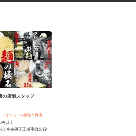
ン店の店舗スタッフ
福祉施設の調理スタッフ
55 イオンモール浜松市野店
株式会社キヨシマ食品
,150円以上
時給1,170円
浜松市中央区天王町字諏訪19
静岡県静岡市駿河区南八幡町2-50