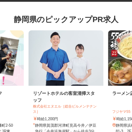
静岡県のピックアップPR求人
フ
リゾートホテルの客室清掃スタ
ラーメ
ッフ
株式会社エヌエル［総合ビルメンテナン
ス］
フジヤマ
時給1,200円
時給1
町2-50
静岡県賀茂郡河津町見高今井／伊豆
静岡県