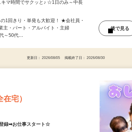
自宅やお近くの店舗で間時間に働けます♪
スキマ時間でサクッと♪ ☆1日のみ～中長
みの1回きり・単発も大歓迎！ ★会社員・
事業主・パート・アルバイト・主婦
後で見
代～50代…
更新日： 2026/08/05 掲載終了日： 2026/08/30
全在宅）