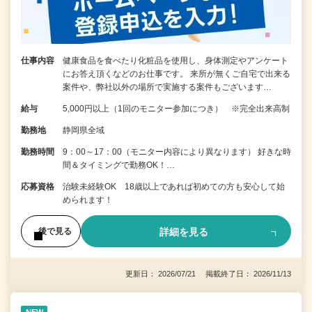
仕事内容
健康食品を食べたり化粧品を使用し、身体測定やアンケート
にお答え頂くなどのお仕事です。 来所が無くご自宅で出来る
案件や、弊社以外の場所で実施する案件もございます…
給与
5,000円以上（1回のモニター参加につき） ※完全出来高制
勤務地
静岡県全域
勤務時間
9：00～17：00（モニター内容により異なります） 好きな時
間＆タイミングで勤務OK！…
応募資格
治験未経験OK 18歳以上であれば初めての方も安心して始
められます！
詳細を見る
後で見る
更新日： 2026/07/21 掲載終了日： 2026/11/13