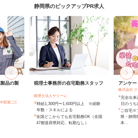
静岡県のピックアップPR求人
紙製品の製
税理士事務所の在宅勤務スタッフ
アンケー
株式会社 
税理士法人サリーレ
完全出来
T中部第二C
時給1,300円〜1,600円以上 ※経験
日のうち
年数・スキルによる
ご自宅※
全国どこからでも在宅勤務OK（全国
県・静岡
47都道府県対応、転勤なし）
本...