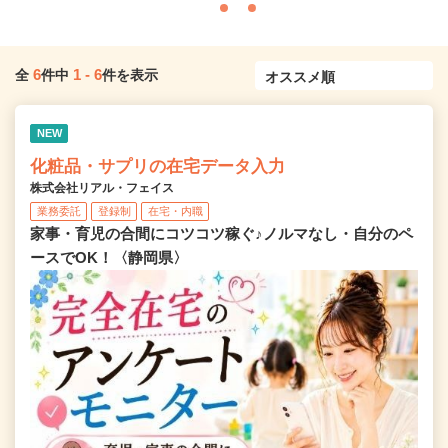
6
1
-
6
全
件中
件を表示
NEW
化粧品・サプリの在宅データ入力
株式会社リアル・フェイス
業務委託
登録制
在宅・内職
家事・育児の合間にコツコツ稼ぐ♪ノルマなし・自分のペ
ースでOK！〈静岡県〉