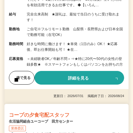
を有効活用できるお仕事です。 ◆【いろん…
給与
完全出来高制 ★謝礼は、最短で当日のうちに受け取れま
す！
勤務地
ご自宅※フルリモート勤務 山梨県・長野県および日本全国
で勤務可能（在宅OK）
勤務時間
好きな時間に働けます！ ★単発（1日のみ）OK！ ★応募
後、即お仕事開始も可！ ★在…
応募資格
＜未経験者OK／年齢不問＞⇒★特に20代〜50代の女性の登
録多数★ ※スマートフォンもしくはパソコンをお持ちの方
詳細を見る
後で見る
更新日： 2026/07/31 掲載終了日： 2026/08/24
コープの夕食宅配スタッフ
生活協同組合ユーコープ 田方センター
業務委託