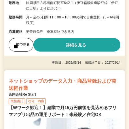
勤務地
静岡県田方郡函南町間宮642-1（伊豆箱根鉄道駿豆線「伊豆
仁田駅」より徒歩6分）
勤務時間
月～金の5日間 11：00～18：00の間で自由選択 （3～6時間
程度）
応募資格
要普通免許 ※車持込できる方
詳細を見る
後で見る
更新日： 2026/05/14 掲載終了日： 2027/03/14
ネットショップのデータ入力・商品登録および発
送軽作業
合同会社Re Start
業務委託
在宅・内職
【Wワーク歓迎！】副業で月15万円前後を見込めるフリ
マアプリ出品の運用サポート！未経験／在宅OK