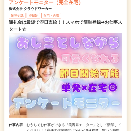
アンケートモニター（完全在宅）
株式会社 クラウドワーカー
業務委託
登録制
在宅・内職
謝礼金は最短で即日支給！！スマホで簡単登録➡お仕事ス
タート☆
仕事内容
おうちでお仕事ができる『美容系モニター』として活躍して
ください！ 1案件の作業時間は5分〜10分程度。空いた時間