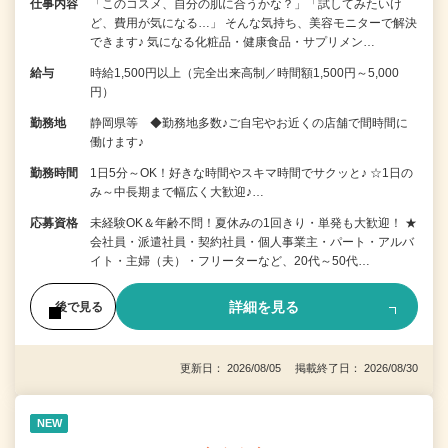
仕事内容
「このコスメ、自分の肌に合うかな？」「試してみたいけ
ど、費用が気になる…」 そんな気持ち、美容モニターで解決
できます♪ 気になる化粧品・健康食品・サプリメン…
給与
時給1,500円以上（完全出来高制／時間額1,500円～5,000
円）
勤務地
静岡県等 ◆勤務地多数♪ご自宅やお近くの店舗で間時間に
働けます♪
勤務時間
1日5分～OK！好きな時間やスキマ時間でサクッと♪ ☆1日の
み～中長期まで幅広く大歓迎♪…
応募資格
未経験OK＆年齢不問！夏休みの1回きり・単発も大歓迎！ ★
会社員・派遣社員・契約社員・個人事業主・パート・アルバ
イト・主婦（夫）・フリーターなど、20代～50代…
詳細を見る
後で見る
更新日： 2026/08/05 掲載終了日： 2026/08/30
NEW