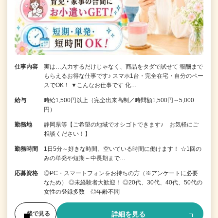
仕事内容
実は…入力するだけじゃなく、商品をタダで試せて 報酬まで
もらえるお得な仕事です♪ スマホ1台・完全在宅・自分のペー
スでOK！ ▼こんなお仕事です 化…
給与
時給1,500円以上（完全出来高制／時間額1,500円～5,000
円）
勤務地
静岡県等【ご希望の地域でオシゴトできます♪ お気軽にご
相談ください！】
勤務時間
1日5分～好きな時間、空いている時間に働けます！ ☆1回の
みの単発や短期～中長期まで…
応募資格
◎PC・スマートフォンをお持ちの方（※アンケートに必要
なため） ◎未経験者大歓迎！ ◎20代、30代、40代、50代の
女性の登録多数 ◎年齢不問
詳細を見る
後で見る