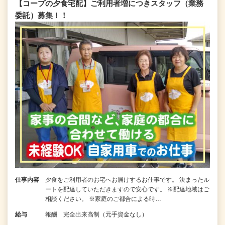
【コープの夕食宅配】ご利用者増につきスタッフ（業務
委託）募集！！
仕事内容
夕食をご利用者のお宅へお届けするお仕事です。 決まったル
ートを配達していただきますので安心です。 ※配達地域はご
相談ください。 ※家庭のご都合による時…
給与
報酬 完全出来高制（元手資金なし）