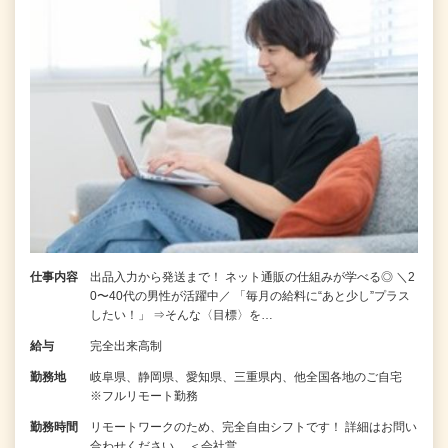
仕事内容
出品入力から発送まで！ ネット通販の仕組みが学べる◎ ＼2
0〜40代の男性が活躍中／ 「毎月の給料に“あと少し”プラス
したい！」 ⇒そんな〈目標〉を…
給与
完全出来高制
勤務地
岐阜県、静岡県、愛知県、三重県内、他全国各地のご自宅
※フルリモート勤務
勤務時間
リモートワークのため、完全自由シフトです！ 詳細はお問い
合わせください。 ＜会社営…