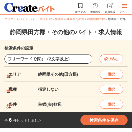
後で見る
閲覧履歴
会員登録
メニュー
クリエイトバイト・パート求人TOP
＞
静岡県
＞
静岡県その他
＞
静岡県田方郡
＞
静岡県田方郡・そ
静岡県田方郡・その他のバイト・求人情報
検索条件の設定
絞り込む
エリア
静岡県その他(田方郡)
選択
職種
指定しない
選択
条件
主婦(夫)歓迎
選択
6
検索条件を保存
全
件ヒットしました