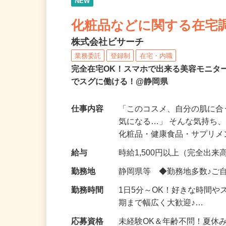
NEW
化粧品などに関する在宅
株式会社ビサーチ
業務委託
登録制
在宅・内職
完全在宅OK！スマホで出来る美容モニタ
でスグに働ける！@静岡県
仕事内容
「このコスメ、自分の肌に
気になる…」 そんな気持ち
化粧品・健康食品・サプリ
給与
時給1,500円以上（完全出来高
勤務地
静岡県等 ◆勤務地多数♪ご
勤務時間
1日5分～OK！好きな時間や
期まで幅広く大歓迎♪…