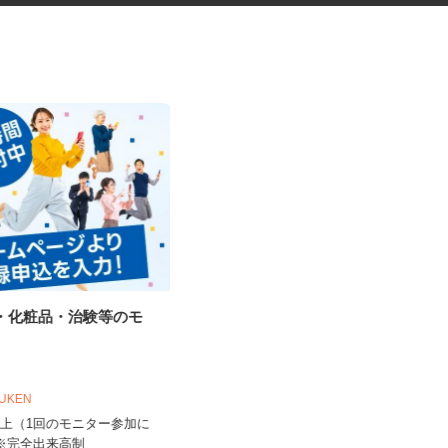
品・化粧品・治験等のモ
ドラッグストア中心の店舗巡回
ラウンダー・陳列...
株式会社 アールネクスト
OUKEN
1店舗あたり1,300円以上（ラウンダ
0円以上（1回のモニター参加に
ー業務） 1店舗当たり日額...