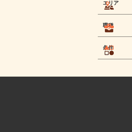
エリア
職種
条件