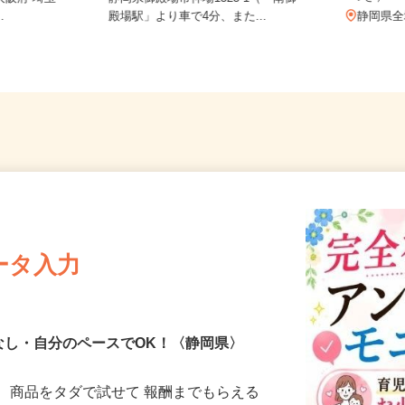
つき）
 大阪府 埼玉
静岡県御殿場市神場1323-1（「南御
..
殿場駅」より車で4分、また...
静岡
ータ入力
なし・自分のペースでOK！〈静岡県〉