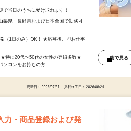
分〜10分程度。空いた時間を有効活用できる
最短で当日のうちに受け取れます！
 山梨県・長野県および日本全国で勤務可
単発（1日のみ）OK！ ★応募後、即お仕事
⇒★特に20代〜50代の女性の登録多数★
後で見
パソコンをお持ちの方
更新日： 2026/07/31 掲載終了日： 2026/08/24