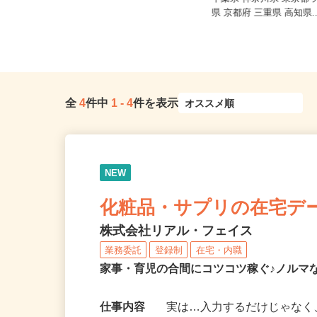
つき） ※完全出来高制
千葉県 神奈川県 東京都
静岡県全域
県 京都府 三重県 高知県.
全
4
件中
1
-
4
件を表示
NEW
化粧品・サプリの在宅デ
株式会社リアル・フェイス
業務委託
登録制
在宅・内職
家事・育児の合間にコツコツ稼ぐ♪ノルマ