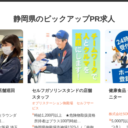
静岡県のピックアップPR求人
店舗巡回
セルフガソリンスタンドの店舗
健康食
スタッフ
ニター
オブリステーション御殿場 セルフサー
ビス
株式会社S
上（ラウンダ
時給1,200円以上 ★危険物取扱資格
...
所持者はプラス100円時給...
5,00