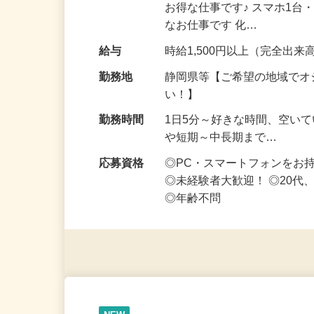
仕事内容
実は…入力するだけじゃなく
お得な仕事です♪ スマホ1台
なお仕事です 化…
給与
時給1,500円以上（完全出来高
勤務地
静岡県等【ご希望の地域でオ
い！】
勤務時間
1日5分～好きな時間、空い
や短期～中長期まで…
応募資格
◎PC・スマートフォンをお
◎未経験者大歓迎！ ◎20代
◎年齢不問