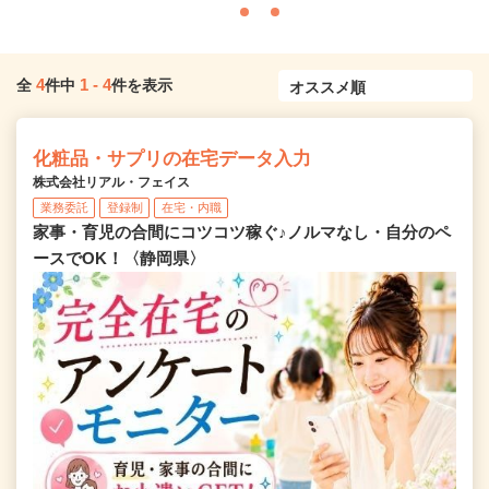
4
1
-
4
全
件中
件を表示
化粧品・サプリの在宅データ入力
株式会社リアル・フェイス
業務委託
登録制
在宅・内職
家事・育児の合間にコツコツ稼ぐ♪ノルマなし・自分のペ
ースでOK！〈静岡県〉