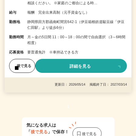
相談ください。 ※家庭のご都合による時…
給与
報酬 完全出来高制（元手資金なし）
勤務地
静岡県田方郡函南町間宮642-1（伊豆箱根鉄道駿豆線「伊豆
仁田駅」より徒歩6分）
勤務時間
月～金の5日間 11：00～18：00の間で自由選択 （3～6時間
程度）
応募資格
要普通免許 ※車持込できる方
詳細を見る
後で見る
更新日： 2026/05/14 掲載終了日： 2027/03/14
1
気になる求人は
「
後で見る
」で保存！