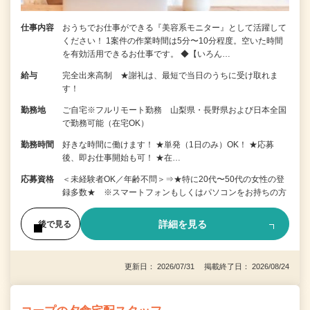
仕事内容
おうちでお仕事ができる『美容系モニター』として活躍して
ください！ 1案件の作業時間は5分〜10分程度。空いた時間
を有効活用できるお仕事です。 ◆【いろん…
給与
完全出来高制 ★謝礼は、最短で当日のうちに受け取れま
す！
勤務地
ご自宅※フルリモート勤務 山梨県・長野県および日本全国
で勤務可能（在宅OK）
勤務時間
好きな時間に働けます！ ★単発（1日のみ）OK！ ★応募
後、即お仕事開始も可！ ★在…
応募資格
＜未経験者OK／年齢不問＞⇒★特に20代〜50代の女性の登
録多数★ ※スマートフォンもしくはパソコンをお持ちの方
詳細を見る
後で見る
更新日： 2026/07/31 掲載終了日： 2026/08/24