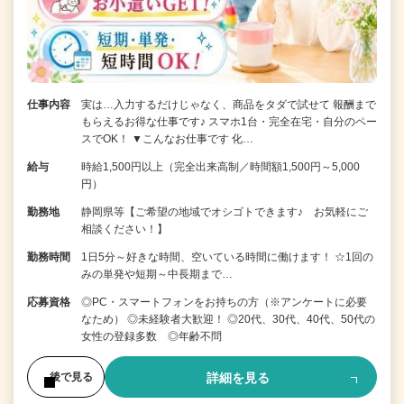
仕事内容
実は…入力するだけじゃなく、商品をタダで試せて 報酬まで
もらえるお得な仕事です♪ スマホ1台・完全在宅・自分のペー
スでOK！ ▼こんなお仕事です 化…
給与
時給1,500円以上（完全出来高制／時間額1,500円～5,000
円）
勤務地
静岡県等【ご希望の地域でオシゴトできます♪ お気軽にご
相談ください！】
勤務時間
1日5分～好きな時間、空いている時間に働けます！ ☆1回の
みの単発や短期～中長期まで…
応募資格
◎PC・スマートフォンをお持ちの方（※アンケートに必要
なため） ◎未経験者大歓迎！ ◎20代、30代、40代、50代の
女性の登録多数 ◎年齢不問
詳細を見る
後で見る