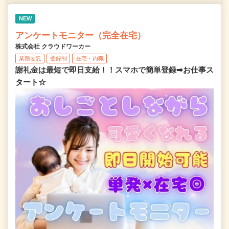
NEW
アンケートモニター（完全在宅）
株式会社 クラウドワーカー
業務委託
登録制
在宅・内職
謝礼金は最短で即日支給！！スマホで簡単登録➡お仕事ス
タート☆