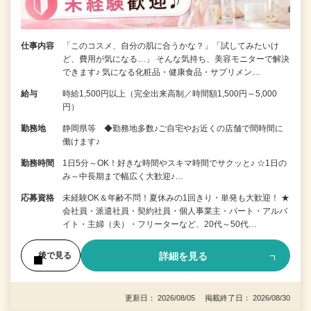
仕事内容
「このコスメ、自分の肌に合うかな？」「試してみたいけ
ど、費用が気になる…」 そんな気持ち、美容モニターで解決
できます♪ 気になる化粧品・健康食品・サプリメン…
給与
時給1,500円以上（完全出来高制／時間額1,500円～5,000
円）
勤務地
静岡県等 ◆勤務地多数♪ご自宅やお近くの店舗で間時間に
働けます♪
勤務時間
1日5分～OK！好きな時間やスキマ時間でサクッと♪ ☆1日の
み～中長期まで幅広く大歓迎♪…
応募資格
未経験OK＆年齢不問！夏休みの1回きり・単発も大歓迎！ ★
会社員・派遣社員・契約社員・個人事業主・パート・アルバ
イト・主婦（夫）・フリーターなど、20代～50代…
詳細を見る
後で見る
更新日： 2026/08/05 掲載終了日： 2026/08/30