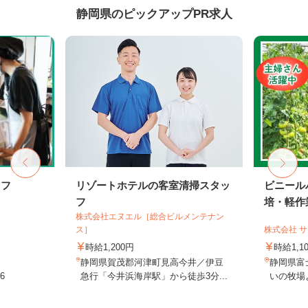
静岡県のピックアップPR求人
ッフ
リゾートホテルの客室清掃スタッ
ビニール
フ
培・軽作
株式会社エヌエル［総合ビルメンテナン
ス］
株式会社 
時給1,200円
時給1,
静岡県賀茂郡河津町見高今井／伊豆
静岡県富
6
急行「今井浜海岸駅」から徒歩3分...
いの牧場よ