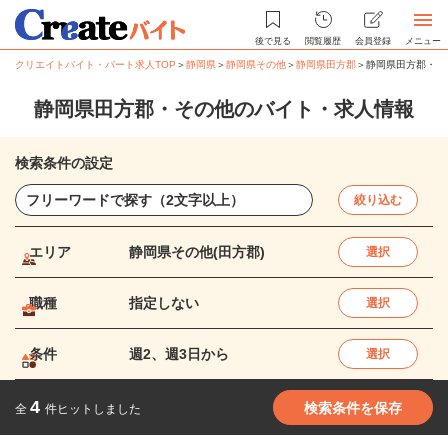
後で見る
閲覧履歴
会員登録
メニュー
クリエイトバイト・パート求人TOP
＞
静岡県
＞
静岡県その他
＞
静岡県田方郡
＞
静岡県田方郡・そ
静岡県田方郡・その他のバイト・求人情報
検索条件の設定
絞り込む
エリア
静岡県その他(田方郡)
選択
職種
指定しない
選択
条件
週2、週3日から
選択
4
検索条件を保存
全
件ヒットしました