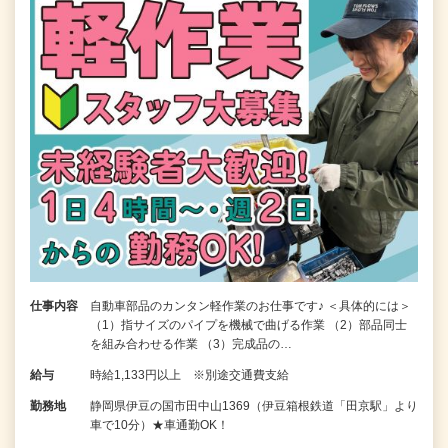
仕事内容
自動車部品のカンタン軽作業のお仕事です♪ ＜具体的には＞
（1）指サイズのパイプを機械で曲げる作業 （2）部品同士
を組み合わせる作業 （3）完成品の…
給与
時給1,133円以上 ※別途交通費支給
勤務地
静岡県伊豆の国市田中山1369（伊豆箱根鉄道「田京駅」より
車で10分）★車通勤OK！