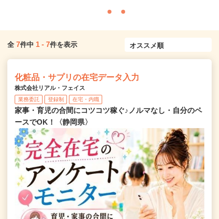
7
1
-
7
全
件中
件を表示
化粧品・サプリの在宅データ入力
株式会社リアル・フェイス
業務委託
登録制
在宅・内職
家事・育児の合間にコツコツ稼ぐ♪ノルマなし・自分のペ
ースでOK！〈静岡県〉