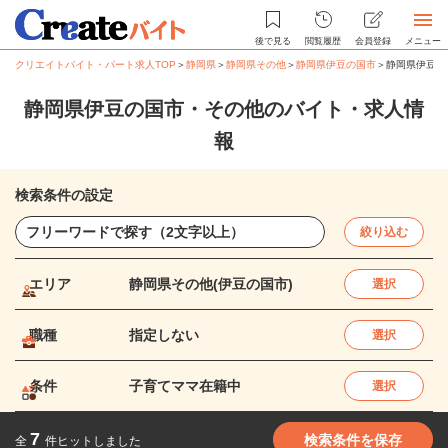
後で見る
閲覧履歴
会員登録
メニュー
クリエイトバイト・パート求人TOP
＞
静岡県
＞
静岡県その他
＞
静岡県伊豆の国市
＞
静岡県伊豆の
静岡県伊豆の国市・その他のバイト・求人情
報
検索条件の設定
絞り込む
エリア
静岡県その他(伊豆の国市)
選択
職種
指定しない
選択
条件
子育てママ在籍中
選択
7
検索条件を保存
全
件ヒットしました