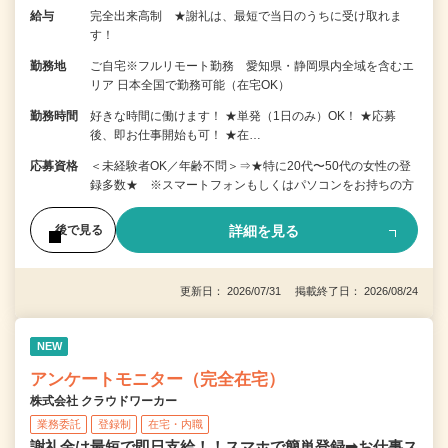
給与
完全出来高制 ★謝礼は、最短で当日のうちに受け取れま
す！
勤務地
ご自宅※フルリモート勤務 愛知県・静岡県内全域を含むエ
リア 日本全国で勤務可能（在宅OK）
勤務時間
好きな時間に働けます！ ★単発（1日のみ）OK！ ★応募
後、即お仕事開始も可！ ★在…
応募資格
＜未経験者OK／年齢不問＞⇒★特に20代〜50代の女性の登
録多数★ ※スマートフォンもしくはパソコンをお持ちの方
詳細を見る
後で見る
更新日： 2026/07/31 掲載終了日： 2026/08/24
NEW
アンケートモニター（完全在宅）
株式会社 クラウドワーカー
業務委託
登録制
在宅・内職
謝礼金は最短で即日支給！！スマホで簡単登録➡お仕事ス