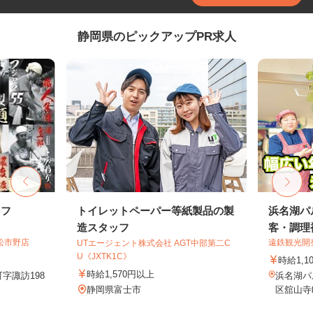
静岡県のピックアップPR求人
ッフ
トイレットペーパー等紙製品の製
浜名湖パ
造スタッフ
客・調理補
松市野店
遠鉄観光開
UTエージェント株式会社 AGT中部第二C
U《JXTK1C》
時給1,1
時給1,570円以上
字諏訪198
浜名湖パ
静岡県富士市
区舘山寺町