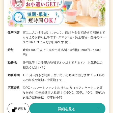
仕事内容
実は…入力するだけじゃなく、商品をタダで試せて 報酬まで
もらえるお得な仕事です♪ スマホ1台・完全在宅・自分のペー
スでOK！ ▼こんなお仕事です 化…
給与
時給1,500円以上（完全出来高制／時間額1,500円～5,000
円）
勤務地
静岡県等【ご希望の地域でオシゴトできます♪ お気軽にご
相談ください！】
勤務時間
1日5分～好きな時間、空いている時間に働けます！ ☆1回の
みの単発や短期～中長期まで…
応募資格
◎PC・スマートフォンをお持ちの方（※アンケートに必要
なため） ◎未経験者大歓迎！ ◎20代、30代、40代、50代の
女性の登録多数 ◎年齢不問
詳細を見る
後で見る