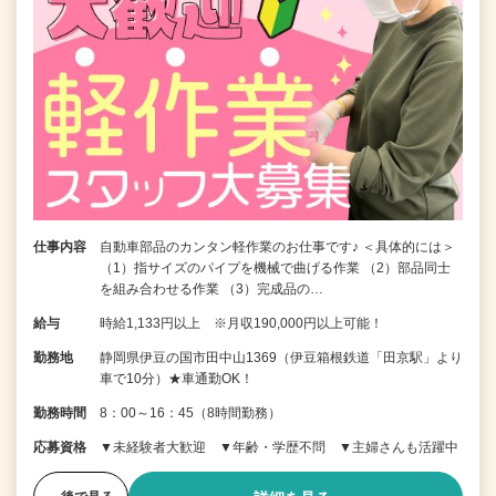
仕事内容
自動車部品のカンタン軽作業のお仕事です♪ ＜具体的には＞
（1）指サイズのパイプを機械で曲げる作業 （2）部品同士
を組み合わせる作業 （3）完成品の…
給与
時給1,133円以上 ※月収190,000円以上可能！
勤務地
静岡県伊豆の国市田中山1369（伊豆箱根鉄道「田京駅」より
車で10分）★車通勤OK！
勤務時間
8：00～16：45（8時間勤務）
応募資格
▼未経験者大歓迎 ▼年齢・学歴不問 ▼主婦さんも活躍中