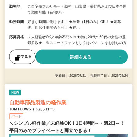
勤務地
ご自宅※フルリモート勤務 山梨県・長野県および日本全国
で勤務可能（在宅OK）
勤務時間
好きな時間に働けます！ ★単発（1日のみ）OK！ ★応募
後、即お仕事開始も可！ ★在…
応募資格
＜未経験者OK／年齢不問＞⇒★特に20代〜50代の女性の登
録多数★ ※スマートフォンもしくはパソコンをお持ちの方
詳細を見る
後で見る
更新日： 2026/07/31 掲載終了日： 2026/08/24
NEW
自動車部品製造の軽作業
TOM FLOWS（トムフロー）
パート
＼シンプル軽作業／未経験OK！1日4時間～・週2日～！
平日のみでプライベートと両立できる！