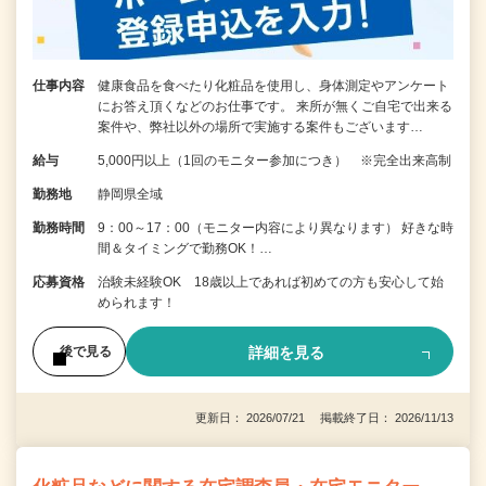
仕事内容
健康食品を食べたり化粧品を使用し、身体測定やアンケート
にお答え頂くなどのお仕事です。 来所が無くご自宅で出来る
案件や、弊社以外の場所で実施する案件もございます…
給与
5,000円以上（1回のモニター参加につき） ※完全出来高制
勤務地
静岡県全域
勤務時間
9：00～17：00（モニター内容により異なります） 好きな時
間＆タイミングで勤務OK！…
応募資格
治験未経験OK 18歳以上であれば初めての方も安心して始
められます！
詳細を見る
後で見る
更新日： 2026/07/21 掲載終了日： 2026/11/13