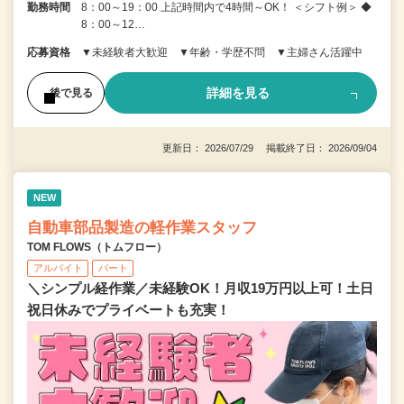
勤務時間
8：00～19：00 上記時間内で4時間～OK！ ＜シフト例＞ ◆
8：00～12…
応募資格
▼未経験者大歓迎 ▼年齢・学歴不問 ▼主婦さん活躍中
詳細を見る
後で見る
更新日： 2026/07/29 掲載終了日： 2026/09/04
NEW
自動車部品製造の軽作業スタッフ
TOM FLOWS（トムフロー）
アルバイト
パート
＼シンプル経作業／未経験OK！月収19万円以上可！土日
祝日休みでプライベートも充実！