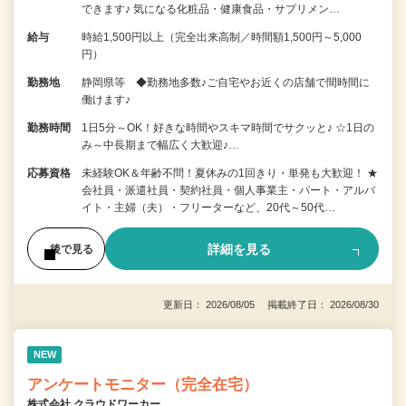
できます♪ 気になる化粧品・健康食品・サプリメン…
給与
時給1,500円以上（完全出来高制／時間額1,500円～5,000
円）
勤務地
静岡県等 ◆勤務地多数♪ご自宅やお近くの店舗で間時間に
働けます♪
勤務時間
1日5分～OK！好きな時間やスキマ時間でサクッと♪ ☆1日の
み～中長期まで幅広く大歓迎♪…
応募資格
未経験OK＆年齢不問！夏休みの1回きり・単発も大歓迎！ ★
会社員・派遣社員・契約社員・個人事業主・パート・アルバ
イト・主婦（夫）・フリーターなど、20代～50代…
詳細を見る
後で見る
更新日： 2026/08/05 掲載終了日： 2026/08/30
NEW
アンケートモニター（完全在宅）
株式会社 クラウドワーカー