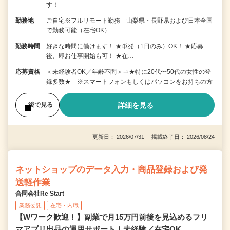
す！
勤務地
ご自宅※フルリモート勤務 山梨県・長野県および日本全国
で勤務可能（在宅OK）
勤務時間
好きな時間に働けます！ ★単発（1日のみ）OK！ ★応募
後、即お仕事開始も可！ ★在…
応募資格
＜未経験者OK／年齢不問＞⇒★特に20代〜50代の女性の登
録多数★ ※スマートフォンもしくはパソコンをお持ちの方
詳細を見る
後で見る
更新日： 2026/07/31 掲載終了日： 2026/08/24
ネットショップのデータ入力・商品登録および発
送軽作業
合同会社Re Start
業務委託
在宅・内職
【Wワーク歓迎！】副業で月15万円前後を見込めるフリ
マアプリ出品の運用サポート！未経験／在宅OK