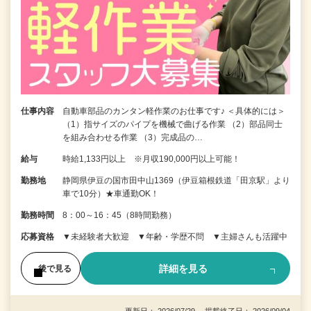
仕事内容
自動車部品のカンタン軽作業のお仕事です♪ ＜具体的には＞
（1）指サイズのパイプを機械で曲げる作業 （2）部品同士
を組み合わせる作業 （3）完成品の…
給与
時給1,133円以上 ※月収190,000円以上可能！
勤務地
静岡県伊豆の国市田中山1369（伊豆箱根鉄道「田京駅」より
車で10分）★車通勤OK！
勤務時間
8：00～16：45（8時間勤務）
応募資格
▼未経験者大歓迎 ▼年齢・学歴不問 ▼主婦さんも活躍中
詳細を見る
後で見る
更新日： 2026/07/29 掲載終了日： 2026/09/04