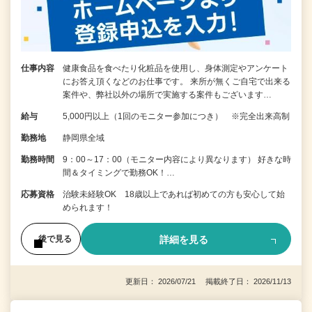
仕事内容
健康食品を食べたり化粧品を使用し、身体測定やアンケート
にお答え頂くなどのお仕事です。 来所が無くご自宅で出来る
案件や、弊社以外の場所で実施する案件もございます…
給与
5,000円以上（1回のモニター参加につき） ※完全出来高制
勤務地
静岡県全域
勤務時間
9：00～17：00（モニター内容により異なります） 好きな時
間＆タイミングで勤務OK！…
応募資格
治験未経験OK 18歳以上であれば初めての方も安心して始
められます！
詳細を見る
後で見る
更新日： 2026/07/21 掲載終了日： 2026/11/13