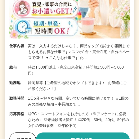
仕事内容
実は…入力するだけじゃなく、商品をタダで試せて 報酬まで
もらえるお得な仕事です♪ スマホ1台・完全在宅・自分のペー
スでOK！ ▼こんなお仕事です 化…
給与
時給1,500円以上（完全出来高制／時間額1,500円～5,000
円）
勤務地
静岡県等【ご希望の地域でオシゴトできます♪ お気軽にご
相談ください！】
勤務時間
1日5分～好きな時間、空いている時間に働けます！ ☆1回の
みの単発や短期～中長期まで…
応募資格
◎PC・スマートフォンをお持ちの方（※アンケートに必要
なため） ◎未経験者大歓迎！ ◎20代、30代、40代、50代の
女性の登録多数 ◎年齢不問