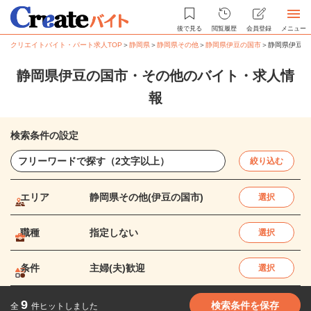
後で見る
閲覧履歴
会員登録
メニュー
クリエイトバイト・パート求人TOP
＞
静岡県
＞
静岡県その他
＞
静岡県伊豆の国市
＞
静岡県伊豆の
静岡県伊豆の国市・その他のバイト・求人情
報
検索条件の設定
絞り込む
エリア
静岡県その他(伊豆の国市)
選択
職種
指定しない
選択
条件
主婦(夫)歓迎
選択
9
検索条件を保存
全
件ヒットしました