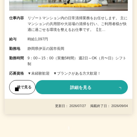
仕事内容
リゾートマンション内の日常清掃業務をお任せします。 主に
マンションの共用部や大浴場の清掃を行い、ご利用者様が快
適に過ごせる環境を整えるお仕事です。 【主…
給与
時給1,097円
勤務地
静岡県伊豆の国市長岡
勤務時間
9：00～15：00（実働5時間） 週2日～OK（月〜日）シフト
制
応募資格
▼未経験歓迎 ▼ブランクがある方大歓迎！
詳細を見る
後で見る
更新日： 2026/07/27 掲載終了日： 2026/09/04
1