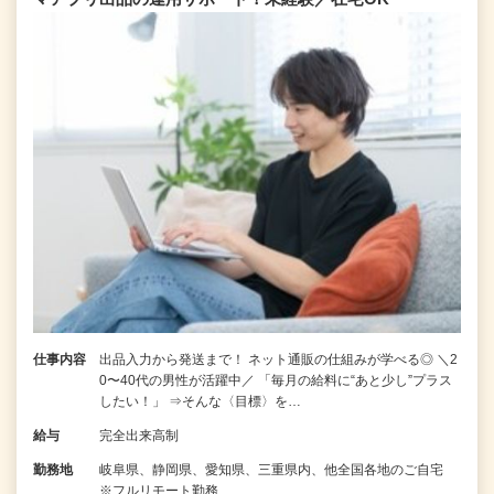
仕事内容
出品入力から発送まで！ ネット通販の仕組みが学べる◎ ＼2
0〜40代の男性が活躍中／ 「毎月の給料に“あと少し”プラス
したい！」 ⇒そんな〈目標〉を…
給与
完全出来高制
勤務地
岐阜県、静岡県、愛知県、三重県内、他全国各地のご自宅
※フルリモート勤務