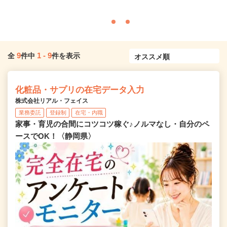
9
1
-
9
全
件中
件を表示
化粧品・サプリの在宅データ入力
株式会社リアル・フェイス
業務委託
登録制
在宅・内職
家事・育児の合間にコツコツ稼ぐ♪ノルマなし・自分のペ
ースでOK！〈静岡県〉