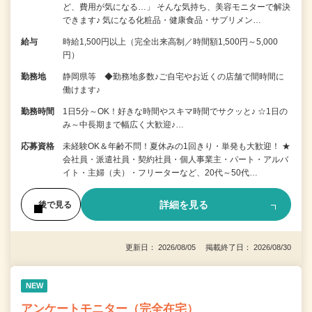
ど、費用が気になる…」 そんな気持ち、美容モニターで解決
できます♪ 気になる化粧品・健康食品・サプリメン…
給与
時給1,500円以上（完全出来高制／時間額1,500円～5,000
円）
勤務地
静岡県等 ◆勤務地多数♪ご自宅やお近くの店舗で間時間に
働けます♪
勤務時間
1日5分～OK！好きな時間やスキマ時間でサクッと♪ ☆1日の
み～中長期まで幅広く大歓迎♪…
応募資格
未経験OK＆年齢不問！夏休みの1回きり・単発も大歓迎！ ★
会社員・派遣社員・契約社員・個人事業主・パート・アルバ
イト・主婦（夫）・フリーターなど、20代～50代…
詳細を見る
後で見る
更新日： 2026/08/05 掲載終了日： 2026/08/30
NEW
アンケートモニター（完全在宅）