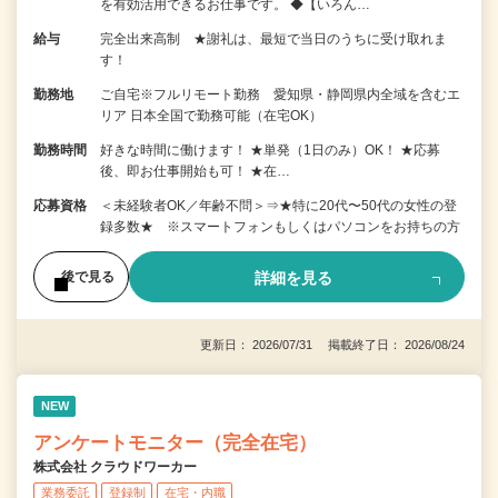
を有効活用できるお仕事です。 ◆【いろん…
給与
完全出来高制 ★謝礼は、最短で当日のうちに受け取れま
す！
勤務地
ご自宅※フルリモート勤務 愛知県・静岡県内全域を含むエ
リア 日本全国で勤務可能（在宅OK）
勤務時間
好きな時間に働けます！ ★単発（1日のみ）OK！ ★応募
後、即お仕事開始も可！ ★在…
応募資格
＜未経験者OK／年齢不問＞⇒★特に20代〜50代の女性の登
録多数★ ※スマートフォンもしくはパソコンをお持ちの方
詳細を見る
後で見る
更新日： 2026/07/31 掲載終了日： 2026/08/24
NEW
アンケートモニター（完全在宅）
株式会社 クラウドワーカー
業務委託
登録制
在宅・内職