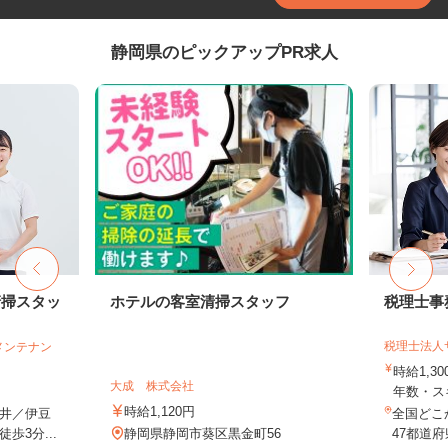
静岡県のピックアップPR求人
清掃スタッ
ホテルの客室清掃スタッフ
税理士事
税理士法人
メンテナン
時給1,3
大成 株式会社
年数・ス
時給1,120円
井／伊豆
全国どこ
歩3分...
静岡県静岡市葵区黒金町56
47都道