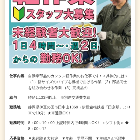
仕事内容
自動車部品のカンタン軽作業のお仕事です♪ ＜具体的には＞
（1）指サイズのパイプを機械で曲げる作業 （2）部品同士
を組み合わせる作業 （3）完成品の…
給与
時給1,133円以上 ※別途交通費支給
勤務地
静岡県伊豆の国市田中山1369（伊豆箱根鉄道「田京駅」より
車で10分）★車通勤OK！
勤務時間
8：00～19：00 上記時間内で4時間～OK！ ＜シフト例＞ ◆
8：00～12…
応募資格
▼未経験者大歓迎 ▼年齢・学歴不問 ▼主婦さん活躍中