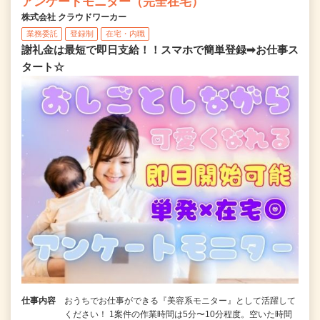
アンケートモニター（完全在宅）
株式会社 クラウドワーカー
業務委託
登録制
在宅・内職
謝礼金は最短で即日支給！！スマホで簡単登録➡お仕事ス
タート☆
仕事内容
おうちでお仕事ができる『美容系モニター』として活躍して
ください！ 1案件の作業時間は5分〜10分程度。空いた時間