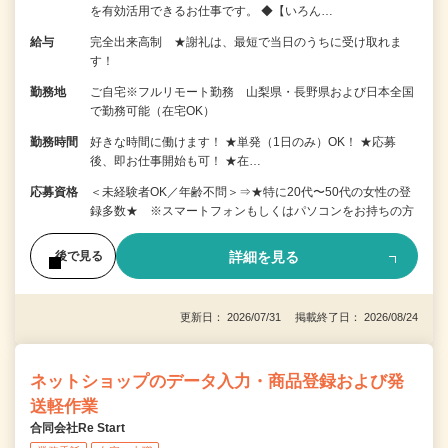
を有効活用できるお仕事です。 ◆【いろん…
給与
完全出来高制 ★謝礼は、最短で当日のうちに受け取れま
す！
勤務地
ご自宅※フルリモート勤務 山梨県・長野県および日本全国
で勤務可能（在宅OK）
勤務時間
好きな時間に働けます！ ★単発（1日のみ）OK！ ★応募
後、即お仕事開始も可！ ★在…
応募資格
＜未経験者OK／年齢不問＞⇒★特に20代〜50代の女性の登
録多数★ ※スマートフォンもしくはパソコンをお持ちの方
詳細を見る
後で見る
更新日： 2026/07/31 掲載終了日： 2026/08/24
ネットショップのデータ入力・商品登録および発
送軽作業
合同会社Re Start