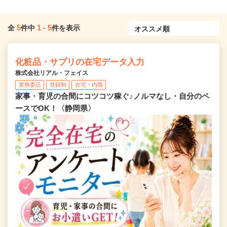
5
1
-
5
全
件中
件を表示
化粧品・サプリの在宅データ入力
株式会社リアル・フェイス
業務委託
登録制
在宅・内職
家事・育児の合間にコツコツ稼ぐ♪ノルマなし・自分のペ
ースでOK！〈静岡県〉