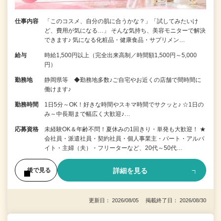
仕事内容
「このコスメ、自分の肌に合うかな？」「試してみたいけ
ど、費用が気になる…」 そんな気持ち、美容モニターで解決
できます♪ 気になる化粧品・健康食品・サプリメン…
給与
時給1,500円以上（完全出来高制／時間額1,500円～5,000
円）
勤務地
静岡県等 ◆勤務地多数♪ご自宅やお近くの店舗で間時間に
働けます♪
勤務時間
1日5分～OK！好きな時間やスキマ時間でサクッと♪ ☆1日の
み～中長期まで幅広く大歓迎♪…
応募資格
未経験OK＆年齢不問！夏休みの1回きり・単発も大歓迎！ ★
会社員・派遣社員・契約社員・個人事業主・パート・アルバ
イト・主婦（夫）・フリーターなど、20代～50代…
詳細を見る
後で見る
更新日： 2026/08/05 掲載終了日： 2026/08/30