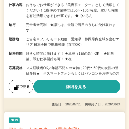
仕事内容
おうちでお仕事ができる『美容系モニター』として活躍して
ください！ 1案件の作業時間は5分〜10分程度。空いた時間
を有効活用できるお仕事です。 ◆【いろん…
給与
完全出来高制 ★謝礼は、最短で当日のうちに受け取れま
す！
勤務地
ご自宅※フルリモート勤務 愛知県・静岡県内全域を含むエ
リア 日本全国で勤務可能（在宅OK）
勤務時間
好きな時間に働けます！ ★単発（1日のみ）OK！ ★応募
後、即お仕事開始も可！ ★在…
応募資格
＜未経験者OK／年齢不問＞⇒★特に20代〜50代の女性の登
録多数★ ※スマートフォンもしくはパソコンをお持ちの方
詳細を見る
後で見る
更新日： 2026/07/31 掲載終了日： 2026/08/24
NEW