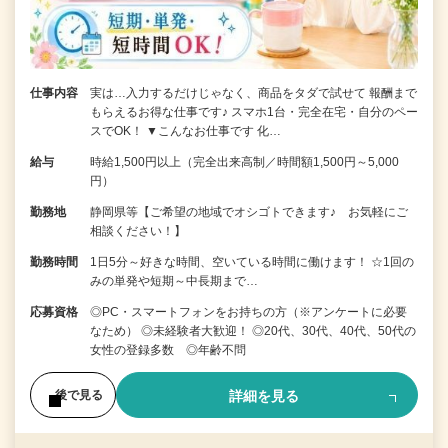
仕事内容
実は…入力するだけじゃなく、商品をタダで試せて 報酬まで
もらえるお得な仕事です♪ スマホ1台・完全在宅・自分のペー
スでOK！ ▼こんなお仕事です 化…
給与
時給1,500円以上（完全出来高制／時間額1,500円～5,000
円）
勤務地
静岡県等【ご希望の地域でオシゴトできます♪ お気軽にご
相談ください！】
勤務時間
1日5分～好きな時間、空いている時間に働けます！ ☆1回の
みの単発や短期～中長期まで…
応募資格
◎PC・スマートフォンをお持ちの方（※アンケートに必要
なため） ◎未経験者大歓迎！ ◎20代、30代、40代、50代の
女性の登録多数 ◎年齢不問
詳細を見る
後で見る