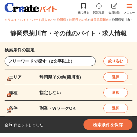
後で見る
閲覧履歴
会員登録
メニュー
クリエイトバイト・パート求人TOP
＞
静岡県
＞
静岡県その他
＞
静岡県菊川市
＞
静岡県菊川市・そ
静岡県菊川市・その他のバイト・求人情報
検索条件の設定
絞り込む
エリア
静岡県その他(菊川市)
選択
職種
指定しない
選択
条件
副業・WワークOK
選択
5
検索条件を保存
全
件ヒットしました