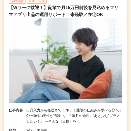
業務委託
在宅・内職
【Wワーク歓迎！】副業で月15万円前後を見込めるフリ
マアプリ出品の運用サポート！未経験／在宅OK
仕事内容
出品入力から発送まで！ ネット通販の仕組みが学べる◎ ＼2
0〜40代の男性が活躍中／ 「毎月の給料に“あと少し”プラス
したい！」 ⇒そんな〈目標〉を…
給与
完全出来高制