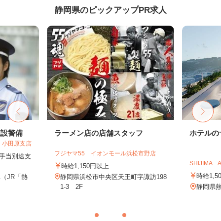
静岡県のピックアップPR求人
施設警備
ラーメン店の店舗スタッフ
ホテルの
 小田原支店
フジヤマ55 イオンモール浜松市野店
夜手当別途支
SHIJIMA A
時給1,150円以上
時給1,5
1（JR「熱
静岡県浜松市中央区天王町字諏訪198
1-3 2F
静岡県熱