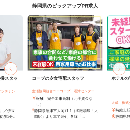
静岡県のピックアップPR求人
清掃スタッ
コープの夕食宅配スタッフ
ホテルの
生活協同組合ユーコープ 沼津センター
メンテナン
報酬 完全出来高制（元手資金な
大成 株式
し）
時給1,1
井／伊豆
静岡県沼津市大岡71-1（御殿場線「大
歩3分...
岡駅」より車で6分、各線「...
静岡県静