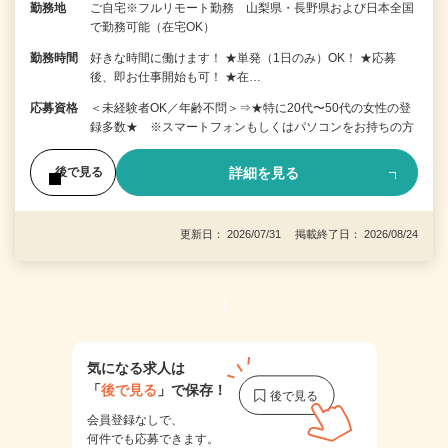
勤務地
ご自宅※フルリモート勤務 山梨県・長野県および日本全国
で勤務可能（在宅OK）
勤務時間
好きな時間に働けます！ ★単発（1日のみ）OK！ ★応募
後、即お仕事開始も可！ ★在…
応募資格
＜未経験者OK／年齢不問＞⇒★特に20代〜50代の女性の登
録多数★ ※スマートフォンもしくはパソコンをお持ちの方
詳細を見る
後で見る
更新日： 2026/07/31 掲載終了日： 2026/08/24
1
気になる求人は
「
後で見る
」で保存！
会員登録なしで、
何件でも応募できます。