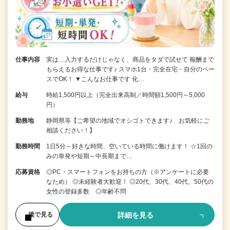
仕事内容
実は…入力するだけじゃなく、商品をタダで試せて 報酬まで
もらえるお得な仕事です♪ スマホ1台・完全在宅・自分のペー
スでOK！ ▼こんなお仕事です 化…
給与
時給1,500円以上（完全出来高制／時間額1,500円～5,000
円）
勤務地
静岡県等【ご希望の地域でオシゴトできます♪ お気軽にご
相談ください！】
勤務時間
1日5分～好きな時間、空いている時間に働けます！ ☆1回の
みの単発や短期～中長期まで…
応募資格
◎PC・スマートフォンをお持ちの方（※アンケートに必要
なため） ◎未経験者大歓迎！ ◎20代、30代、40代、50代の
女性の登録多数 ◎年齢不問
詳細を見る
後で見る