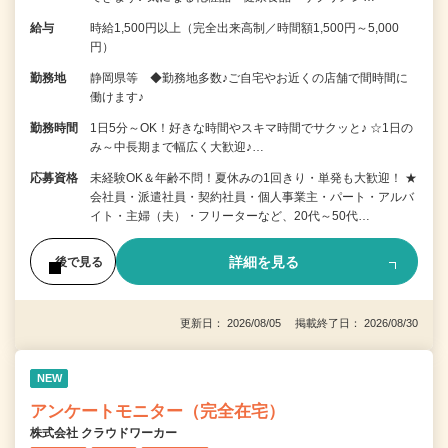
給与
時給1,500円以上（完全出来高制／時間額1,500円～5,000
円）
勤務地
静岡県等 ◆勤務地多数♪ご自宅やお近くの店舗で間時間に
働けます♪
勤務時間
1日5分～OK！好きな時間やスキマ時間でサクッと♪ ☆1日の
み～中長期まで幅広く大歓迎♪…
応募資格
未経験OK＆年齢不問！夏休みの1回きり・単発も大歓迎！ ★
会社員・派遣社員・契約社員・個人事業主・パート・アルバ
イト・主婦（夫）・フリーターなど、20代～50代…
詳細を見る
後で見る
更新日： 2026/08/05 掲載終了日： 2026/08/30
NEW
アンケートモニター（完全在宅）
株式会社 クラウドワーカー