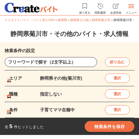
後で見る
閲覧履歴
会員登録
メニュー
クリエイトバイト・パート求人TOP
＞
静岡県
＞
静岡県その他
＞
静岡県菊川市
＞
静岡県菊川市・そ
静岡県菊川市・その他のバイト・求人情報
検索条件の設定
絞り込む
エリア
静岡県その他(菊川市)
選択
職種
指定しない
選択
条件
子育てママ在籍中
選択
5
検索条件を保存
全
件ヒットしました