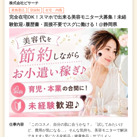
株式会社ビサーチ
業務委託
登録制
在宅・内職
完全在宅OK！スマホで出来る美容モニター大募集！未経
験歓迎♪履歴書・面接不要でスグに働ける！@静岡県
仕事内容
「このコスメ、自分の肌に合うかな？」「試してみたいけ
ど、費用が気になる…」 そんな気持ち、美容モニターで解決
できます♪ 気になる化粧品・健康食品・サプリメン…