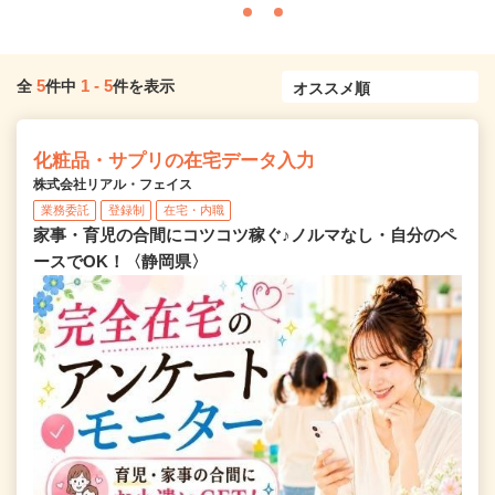
5
1
-
5
全
件中
件を表示
化粧品・サプリの在宅データ入力
株式会社リアル・フェイス
業務委託
登録制
在宅・内職
家事・育児の合間にコツコツ稼ぐ♪ノルマなし・自分のペ
ースでOK！〈静岡県〉