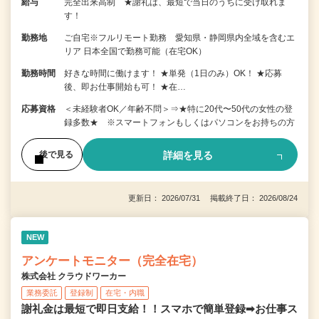
給与
完全出来高制 ★謝礼は、最短で当日のうちに受け取れま
す！
勤務地
ご自宅※フルリモート勤務 愛知県・静岡県内全域を含むエ
リア 日本全国で勤務可能（在宅OK）
勤務時間
好きな時間に働けます！ ★単発（1日のみ）OK！ ★応募
後、即お仕事開始も可！ ★在…
応募資格
＜未経験者OK／年齢不問＞⇒★特に20代〜50代の女性の登
録多数★ ※スマートフォンもしくはパソコンをお持ちの方
詳細を見る
後で見る
更新日： 2026/07/31 掲載終了日： 2026/08/24
NEW
アンケートモニター（完全在宅）
株式会社 クラウドワーカー
業務委託
登録制
在宅・内職
謝礼金は最短で即日支給！！スマホで簡単登録➡お仕事ス