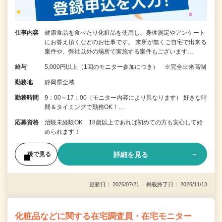
仕事内容
健康食品を食べたり化粧品を使用し、身体測定やアンケート
にお答え頂くなどのお仕事です。 来所が無くご自宅で出来る
案件や、弊社以外の場所で実施する案件もございます…
給与
5,000円以上（1回のモニター参加につき） ※完全出来高制
勤務地
静岡県全域
勤務時間
9：00～17：00（モニター内容により異なります） 好きな時
間＆タイミングで勤務OK！…
応募資格
治験未経験OK 18歳以上であれば初めての方も安心して始
められます！
詳細を見る
後で見る
更新日： 2026/07/21 掲載終了日： 2026/11/13
化粧品などに関する在宅調査員・在宅モニター