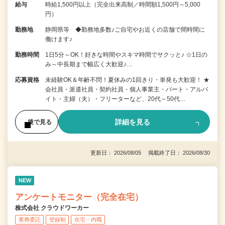
給与
時給1,500円以上（完全出来高制／時間額1,500円～5,000
円）
勤務地
静岡県等 ◆勤務地多数♪ご自宅やお近くの店舗で間時間に
働けます♪
勤務時間
1日5分～OK！好きな時間やスキマ時間でサクッと♪ ☆1日の
み～中長期まで幅広く大歓迎♪…
応募資格
未経験OK＆年齢不問！夏休みの1回きり・単発も大歓迎！ ★
会社員・派遣社員・契約社員・個人事業主・パート・アルバ
イト・主婦（夫）・フリーターなど、20代～50代…
詳細を見る
後で見る
更新日： 2026/08/05 掲載終了日： 2026/08/30
NEW
アンケートモニター（完全在宅）
株式会社 クラウドワーカー
業務委託
登録制
在宅・内職