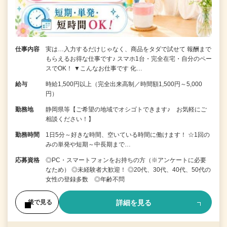
仕事内容
実は…入力するだけじゃなく、商品をタダで試せて 報酬まで
もらえるお得な仕事です♪ スマホ1台・完全在宅・自分のペー
スでOK！ ▼こんなお仕事です 化…
給与
時給1,500円以上（完全出来高制／時間額1,500円～5,000
円）
勤務地
静岡県等【ご希望の地域でオシゴトできます♪ お気軽にご
相談ください！】
勤務時間
1日5分～好きな時間、空いている時間に働けます！ ☆1回の
みの単発や短期～中長期まで…
応募資格
◎PC・スマートフォンをお持ちの方（※アンケートに必要
なため） ◎未経験者大歓迎！ ◎20代、30代、40代、50代の
女性の登録多数 ◎年齢不問
詳細を見る
後で見る