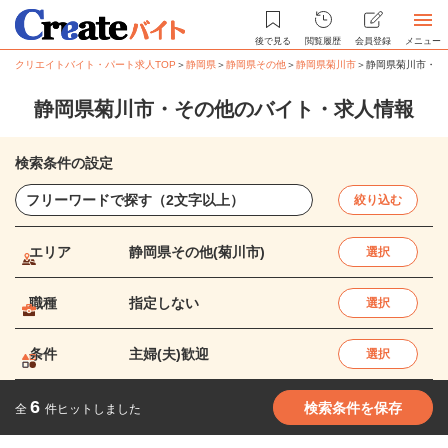
後で見る
閲覧履歴
会員登録
メニュー
クリエイトバイト・パート求人TOP
＞
静岡県
＞
静岡県その他
＞
静岡県菊川市
＞
静岡県菊川市・そ
静岡県菊川市・その他のバイト・求人情報
検索条件の設定
絞り込む
エリア
静岡県その他(菊川市)
選択
職種
指定しない
選択
条件
主婦(夫)歓迎
選択
6
検索条件を保存
全
件ヒットしました