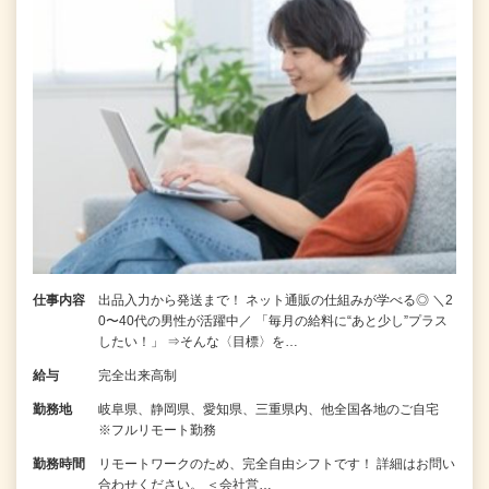
仕事内容
出品入力から発送まで！ ネット通販の仕組みが学べる◎ ＼2
0〜40代の男性が活躍中／ 「毎月の給料に“あと少し”プラス
したい！」 ⇒そんな〈目標〉を…
給与
完全出来高制
勤務地
岐阜県、静岡県、愛知県、三重県内、他全国各地のご自宅
※フルリモート勤務
勤務時間
リモートワークのため、完全自由シフトです！ 詳細はお問い
合わせください。 ＜会社営…