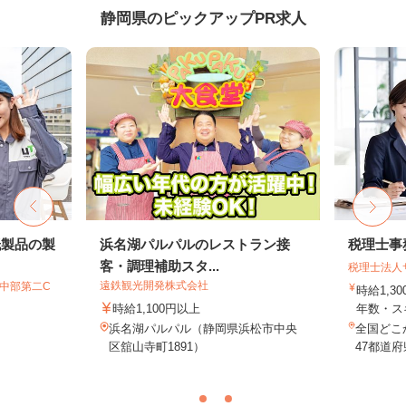
静岡県のピックアップPR求人
紙製品の製
浜名湖パルパルのレストラン接
税理士事
客・調理補助スタ...
税理士法人
遠鉄観光開発株式会社
T中部第二C
時給1,3
時給1,100円以上
年数・ス
浜名湖パルパル（静岡県浜松市中央
全国どこ
区舘山寺町1891）
47都道