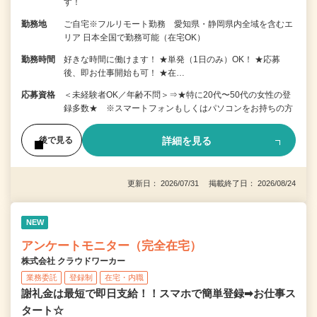
す！
勤務地
ご自宅※フルリモート勤務 愛知県・静岡県内全域を含むエ
リア 日本全国で勤務可能（在宅OK）
勤務時間
好きな時間に働けます！ ★単発（1日のみ）OK！ ★応募
後、即お仕事開始も可！ ★在…
応募資格
＜未経験者OK／年齢不問＞⇒★特に20代〜50代の女性の登
録多数★ ※スマートフォンもしくはパソコンをお持ちの方
詳細を見る
後で見る
更新日： 2026/07/31 掲載終了日： 2026/08/24
NEW
アンケートモニター（完全在宅）
株式会社 クラウドワーカー
業務委託
登録制
在宅・内職
謝礼金は最短で即日支給！！スマホで簡単登録➡お仕事ス
タート☆