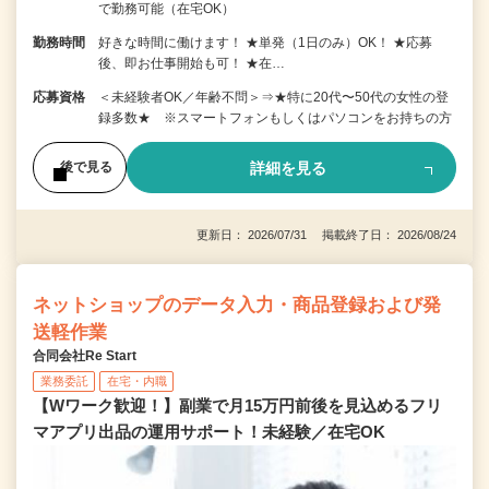
で勤務可能（在宅OK）
勤務時間
好きな時間に働けます！ ★単発（1日のみ）OK！ ★応募
後、即お仕事開始も可！ ★在…
応募資格
＜未経験者OK／年齢不問＞⇒★特に20代〜50代の女性の登
録多数★ ※スマートフォンもしくはパソコンをお持ちの方
詳細を見る
後で見る
更新日： 2026/07/31 掲載終了日： 2026/08/24
ネットショップのデータ入力・商品登録および発
送軽作業
合同会社Re Start
業務委託
在宅・内職
【Wワーク歓迎！】副業で月15万円前後を見込めるフリ
マアプリ出品の運用サポート！未経験／在宅OK