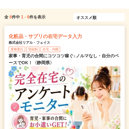
6
1
-
6
全
件中
件を表示
化粧品・サプリの在宅データ入力
株式会社リアル・フェイス
業務委託
登録制
在宅・内職
家事・育児の合間にコツコツ稼ぐ♪ノルマなし・自分のペ
ースでOK！〈静岡県〉