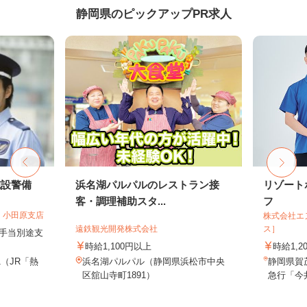
静岡県のピックアップPR求人
施設警備
浜名湖パルパルのレストラン接
リゾート
客・調理補助スタ...
フ
 小田原支店
株式会社エ
遠鉄観光開発株式会社
ス］
夜手当別途支
時給1,100円以上
時給1,2
1（JR「熱
浜名湖パルパル（静岡県浜松市中央
静岡県賀
区舘山寺町1891）
急行「今井