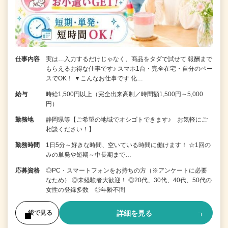
仕事内容
実は…入力するだけじゃなく、商品をタダで試せて 報酬まで
もらえるお得な仕事です♪ スマホ1台・完全在宅・自分のペー
スでOK！ ▼こんなお仕事です 化…
給与
時給1,500円以上（完全出来高制／時間額1,500円～5,000
円）
勤務地
静岡県等【ご希望の地域でオシゴトできます♪ お気軽にご
相談ください！】
勤務時間
1日5分～好きな時間、空いている時間に働けます！ ☆1回の
みの単発や短期～中長期まで…
応募資格
◎PC・スマートフォンをお持ちの方（※アンケートに必要
なため） ◎未経験者大歓迎！ ◎20代、30代、40代、50代の
女性の登録多数 ◎年齢不問
詳細を見る
後で見る