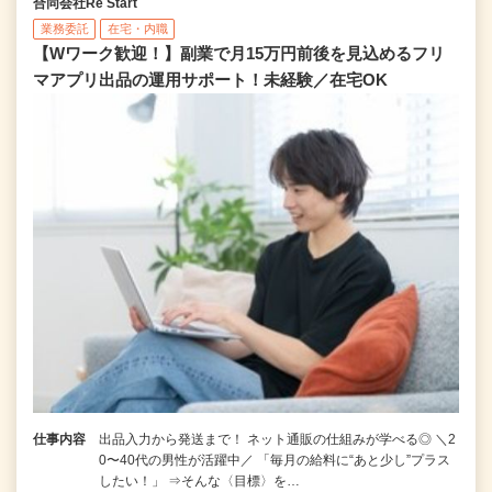
合同会社Re Start
業務委託
在宅・内職
【Wワーク歓迎！】副業で月15万円前後を見込めるフリ
マアプリ出品の運用サポート！未経験／在宅OK
仕事内容
出品入力から発送まで！ ネット通販の仕組みが学べる◎ ＼2
0〜40代の男性が活躍中／ 「毎月の給料に“あと少し”プラス
したい！」 ⇒そんな〈目標〉を…