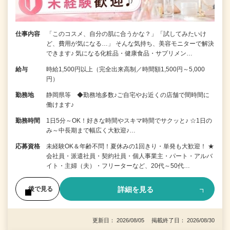
仕事内容
「このコスメ、自分の肌に合うかな？」「試してみたいけ
ど、費用が気になる…」 そんな気持ち、美容モニターで解決
できます♪ 気になる化粧品・健康食品・サプリメン…
給与
時給1,500円以上（完全出来高制／時間額1,500円～5,000
円）
勤務地
静岡県等 ◆勤務地多数♪ご自宅やお近くの店舗で間時間に
働けます♪
勤務時間
1日5分～OK！好きな時間やスキマ時間でサクッと♪ ☆1日の
み～中長期まで幅広く大歓迎♪…
応募資格
未経験OK＆年齢不問！夏休みの1回きり・単発も大歓迎！ ★
会社員・派遣社員・契約社員・個人事業主・パート・アルバ
イト・主婦（夫）・フリーターなど、20代～50代…
詳細を見る
後で見る
更新日： 2026/08/05 掲載終了日： 2026/08/30