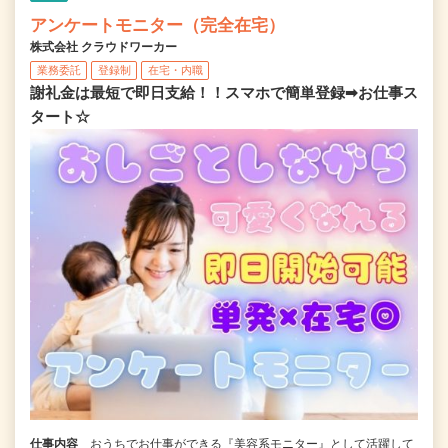
アンケートモニター（完全在宅）
株式会社 クラウドワーカー
業務委託
登録制
在宅・内職
謝礼金は最短で即日支給！！スマホで簡単登録➡お仕事ス
タート☆
仕事内容
おうちでお仕事ができる『美容系モニター』として活躍して