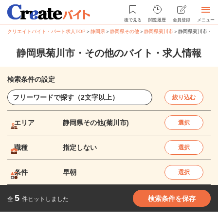
後で見る
閲覧履歴
会員登録
メニュー
クリエイトバイト・パート求人TOP
＞
静岡県
＞
静岡県その他
＞
静岡県菊川市
＞
静岡県菊川市・そ
静岡県菊川市・その他のバイト・求人情報
検索条件の設定
絞り込む
エリア
静岡県その他(菊川市)
選択
職種
指定しない
選択
条件
早朝
選択
5
検索条件を保存
全
件ヒットしました