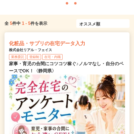
5
1
-
5
全
件中
件を表示
化粧品・サプリの在宅データ入力
株式会社リアル・フェイス
業務委託
登録制
在宅・内職
家事・育児の合間にコツコツ稼ぐ♪ノルマなし・自分のペ
ースでOK！〈静岡県〉