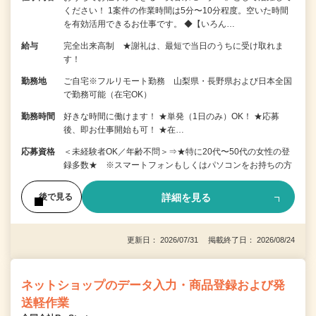
ください！ 1案件の作業時間は5分〜10分程度。空いた時間
を有効活用できるお仕事です。 ◆【いろん…
給与
完全出来高制 ★謝礼は、最短で当日のうちに受け取れま
す！
勤務地
ご自宅※フルリモート勤務 山梨県・長野県および日本全国
で勤務可能（在宅OK）
勤務時間
好きな時間に働けます！ ★単発（1日のみ）OK！ ★応募
後、即お仕事開始も可！ ★在…
応募資格
＜未経験者OK／年齢不問＞⇒★特に20代〜50代の女性の登
録多数★ ※スマートフォンもしくはパソコンをお持ちの方
詳細を見る
後で見る
更新日： 2026/07/31 掲載終了日： 2026/08/24
ネットショップのデータ入力・商品登録および発
送軽作業