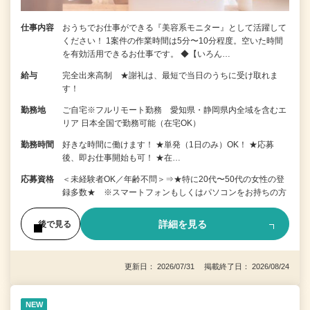
仕事内容
おうちでお仕事ができる『美容系モニター』として活躍して
ください！ 1案件の作業時間は5分〜10分程度。空いた時間
を有効活用できるお仕事です。 ◆【いろん…
給与
完全出来高制 ★謝礼は、最短で当日のうちに受け取れま
す！
勤務地
ご自宅※フルリモート勤務 愛知県・静岡県内全域を含むエ
リア 日本全国で勤務可能（在宅OK）
勤務時間
好きな時間に働けます！ ★単発（1日のみ）OK！ ★応募
後、即お仕事開始も可！ ★在…
応募資格
＜未経験者OK／年齢不問＞⇒★特に20代〜50代の女性の登
録多数★ ※スマートフォンもしくはパソコンをお持ちの方
詳細を見る
後で見る
更新日： 2026/07/31 掲載終了日： 2026/08/24
NEW