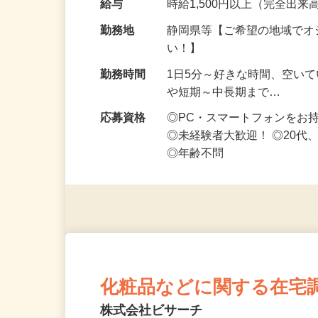
給与
時給1,500円以上（完全出来高
勤務地
静岡県等【ご希望の地域でオ
い！】
勤務時間
1日5分～好きな時間、空い
や短期～中長期まで…
応募資格
◎PC・スマートフォンをお
◎未経験者大歓迎！ ◎20代
◎年齢不問
化粧品などに関する在宅