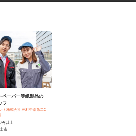
ットペーパー等紙製品の
ホテルの客室清掃スタッフ
タッフ
ジェント株式会社 AGT中部第二C
1C》
大成 株式会社
,570円以上
時給1,120円
県富士市
静岡県静岡市葵区黒金町56