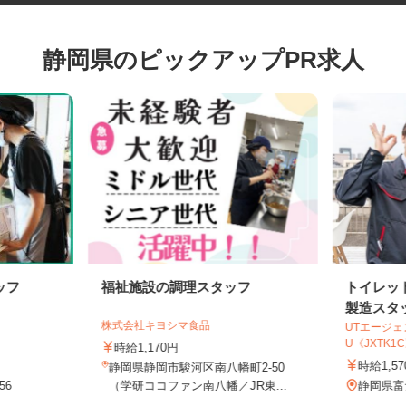
静岡県のピックアップPR求人
ッフ
福祉施設の調理スタッフ
トイレ
製造ス
株式会社キヨシマ食品
UTエー
U《JXTK
時給1,170円
時給1
静岡県静岡市駿河区南八幡町2-50
56
（学研ココファン南八幡／JR東...
静岡