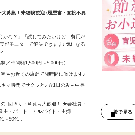
ー大募集！未経験歓迎♪履歴書・面接不要
合うかな？」「試してみたいけど、費用が
、美容モニターで解決できます♪ 気になる
メン…
制／時間額1,500円～5,000円）
自宅やお近くの店舗で間時間に働けます♪
スキマ時間でサクッと♪ ☆1日のみ～中長
みの1回きり・単発も大歓迎！ ★会社員・
事業主・パート・アルバイト・主婦
後で見
代～50代…