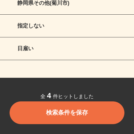
静岡県その他(菊川市)
指定しない
日雇い
4
全
件ヒットしました
検索条件を保存