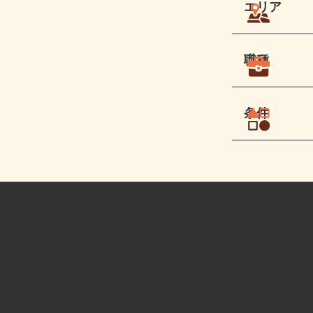
エリア
職種
条件