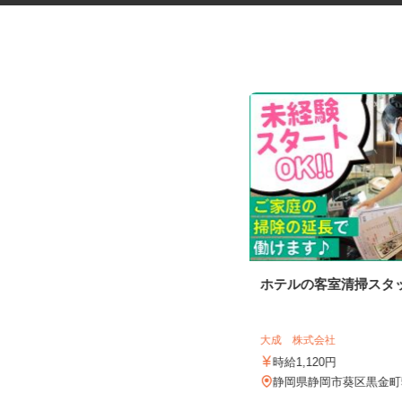
トイレットペーパー等紙製品の
ホテルの客室清掃スタ
製造スタッフ
UTエージェント株式会社 AGT中部第二C
U《JXTK1C》
大成 株式会社
時給1,570円以上
時給1,120円
静岡県富士市
静岡県静岡市葵区黒金町