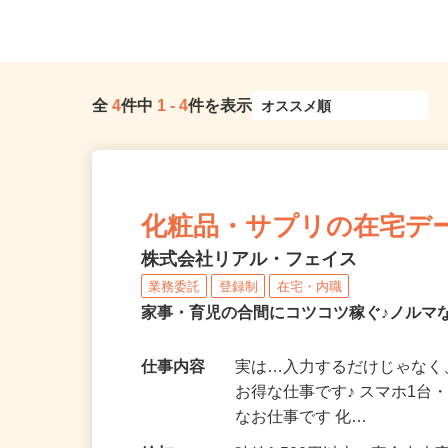
全
4
件中
1
-
4
件を表示
化粧品・サプリの在宅デ
株式会社リアル・フェイス
業務委託
登録制
在宅・内職
家事・育児の合間にコツコツ稼ぐ♪ノルマ
仕事内容
実は…入力するだけじゃなく
お得な仕事です♪ スマホ1台
なお仕事です 化…