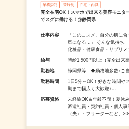
株式会社ビサーチ
業務委託
登録制
在宅・内職
完全在宅OK！スマホで出来る美容モニタ
でスグに働ける！@静岡県
仕事内容
「このコスメ、自分の肌に
気になる…」 そんな気持ち
化粧品・健康食品・サプリ
給与
時給1,500円以上（完全出来高
勤務地
静岡県等 ◆勤務地多数♪ご
勤務時間
1日5分～OK！好きな時間や
期まで幅広く大歓迎♪…
応募資格
未経験OK＆年齢不問！夏休
派遣社員・契約社員・個人
（夫）・フリーターなど、20