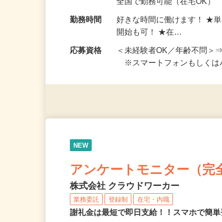
勤務地
ご自宅※フルリモート勤務 
全国で勤務可能（在宅OK）
勤務時間
好きな時間に働けます！ ★
開始も可！ ★在…
応募資格
＜未経験者OK／年齢不問＞
※スマートフォンもしくは
NEW
アンケートモニター（完
株式会社 クラウドワーカー