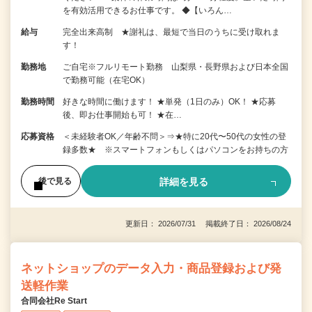
を有効活用できるお仕事です。 ◆【いろん…
給与
完全出来高制 ★謝礼は、最短で当日のうちに受け取れま
す！
勤務地
ご自宅※フルリモート勤務 山梨県・長野県および日本全国
で勤務可能（在宅OK）
勤務時間
好きな時間に働けます！ ★単発（1日のみ）OK！ ★応募
後、即お仕事開始も可！ ★在…
応募資格
＜未経験者OK／年齢不問＞⇒★特に20代〜50代の女性の登
録多数★ ※スマートフォンもしくはパソコンをお持ちの方
詳細を見る
後で見る
更新日： 2026/07/31 掲載終了日： 2026/08/24
ネットショップのデータ入力・商品登録および発
送軽作業
合同会社Re Start