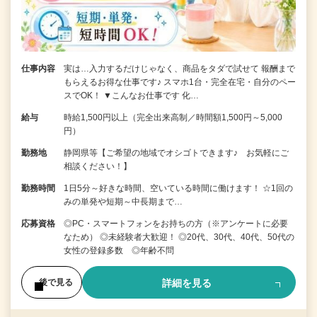
仕事内容
実は…入力するだけじゃなく、商品をタダで試せて 報酬まで
もらえるお得な仕事です♪ スマホ1台・完全在宅・自分のペー
スでOK！ ▼こんなお仕事です 化…
給与
時給1,500円以上（完全出来高制／時間額1,500円～5,000
円）
勤務地
静岡県等【ご希望の地域でオシゴトできます♪ お気軽にご
相談ください！】
勤務時間
1日5分～好きな時間、空いている時間に働けます！ ☆1回の
みの単発や短期～中長期まで…
応募資格
◎PC・スマートフォンをお持ちの方（※アンケートに必要
なため） ◎未経験者大歓迎！ ◎20代、30代、40代、50代の
女性の登録多数 ◎年齢不問
詳細を見る
後で見る