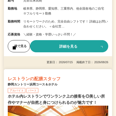
給与
完全出来高制
勤務地
岐阜県、静岡県、愛知県、三重県内、他全国各地のご自宅
※フルリモート勤務
勤務時間
リモートワークのため、完全自由シフトです！ 詳細はお問い
合わせください。 ＜会社営…
応募資格
＼経験・資格・学歴いっさい不問！／
詳細を見る
後で見る
更新日： 2026/07/15 掲載終了日： 2026/08/26
レストランの配膳スタッフ
静岡カントリー浜岡コース＆ホテル
アルバイト
パート
ホテル内レストランでワンランク上の接客を◎美しい所
作やマナーが自然と身につけられるのが魅力です！