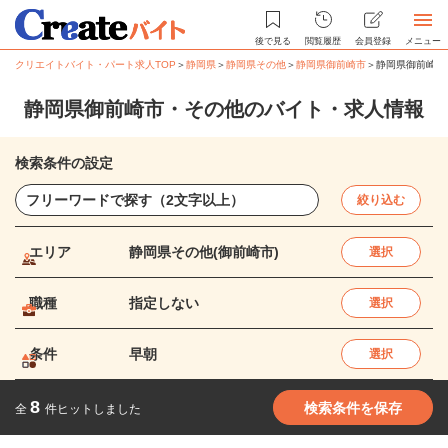
後で見る
閲覧履歴
会員登録
メニュー
クリエイトバイト・パート求人TOP
＞
静岡県
＞
静岡県その他
＞
静岡県御前崎市
＞
静岡県御前崎市
静岡県御前崎市・その他のバイト・求人情報
検索条件の設定
絞り込む
エリア
静岡県その他(御前崎市)
選択
職種
指定しない
選択
条件
早朝
選択
8
検索条件を保存
全
件ヒットしました