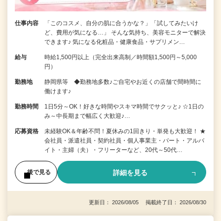
仕事内容
「このコスメ、自分の肌に合うかな？」「試してみたいけ
ど、費用が気になる…」 そんな気持ち、美容モニターで解決
できます♪ 気になる化粧品・健康食品・サプリメン…
給与
時給1,500円以上（完全出来高制／時間額1,500円～5,000
円）
勤務地
静岡県等 ◆勤務地多数♪ご自宅やお近くの店舗で間時間に
働けます♪
勤務時間
1日5分～OK！好きな時間やスキマ時間でサクッと♪ ☆1日の
み～中長期まで幅広く大歓迎♪…
応募資格
未経験OK＆年齢不問！夏休みの1回きり・単発も大歓迎！ ★
会社員・派遣社員・契約社員・個人事業主・パート・アルバ
イト・主婦（夫）・フリーターなど、20代～50代…
詳細を見る
後で見る
更新日： 2026/08/05 掲載終了日： 2026/08/30