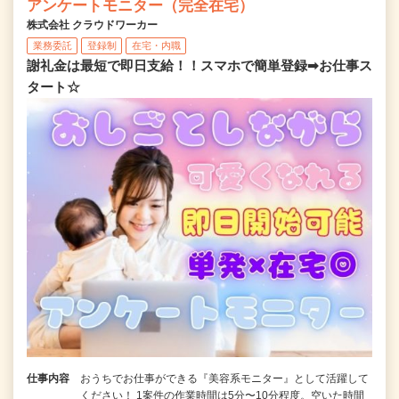
アンケートモニター（完全在宅）
株式会社 クラウドワーカー
業務委託
登録制
在宅・内職
謝礼金は最短で即日支給！！スマホで簡単登録➡お仕事ス
タート☆
仕事内容
おうちでお仕事ができる『美容系モニター』として活躍して
ください！ 1案件の作業時間は5分〜10分程度。空いた時間