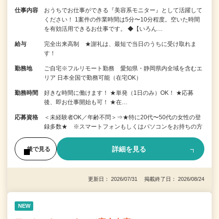
仕事内容
おうちでお仕事ができる『美容系モニター』として活躍して
ください！ 1案件の作業時間は5分〜10分程度。空いた時間
を有効活用できるお仕事です。 ◆【いろん…
給与
完全出来高制 ★謝礼は、最短で当日のうちに受け取れま
す！
勤務地
ご自宅※フルリモート勤務 愛知県・静岡県内全域を含むエ
リア 日本全国で勤務可能（在宅OK）
勤務時間
好きな時間に働けます！ ★単発（1日のみ）OK！ ★応募
後、即お仕事開始も可！ ★在…
応募資格
＜未経験者OK／年齢不問＞⇒★特に20代〜50代の女性の登
録多数★ ※スマートフォンもしくはパソコンをお持ちの方
詳細を見る
後で見る
更新日： 2026/07/31 掲載終了日： 2026/08/24
NEW