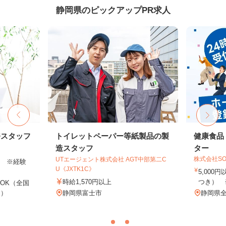
静岡県のピックアップPR求人
務スタッフ
トイレットペーパー等紙製品の製
健康食品
造スタッフ
ター
株式会社SO
UTエージェント株式会社 AGT中部第二C
以上 ※経験
U《JXTK1C》
5,000
時給1,570円以上
つき） 
OK（全国
し）
静岡県富士市
静岡県