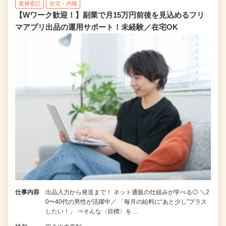
業務委託
在宅・内職
【Wワーク歓迎！】副業で月15万円前後を見込めるフリ
マアプリ出品の運用サポート！未経験／在宅OK
仕事内容
出品入力から発送まで！ ネット通販の仕組みが学べる◎ ＼2
0〜40代の男性が活躍中／ 「毎月の給料に“あと少し”プラス
したい！」 ⇒そんな〈目標〉を…