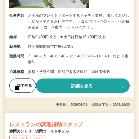
仕事内容
お客様のプレイをサポートするキャディ業務。 楽しくお話し
しながらできるお仕事です。 ・ゴルフバッグのカートへの積
み込み ・コース案内 ・アドバイス（…
給与
日給9,480円以上 ★土日は日給10,480円以上
勤務地
静岡県御前崎市門屋2070-2
勤務時間
7：40～15：40 8：40～16：40 6：40～14：40 など ※実
働5…
応募資格
資格・学歴不問、長期できる方歓迎、経験者優遇
詳細を見る
後で見る
更新日： 2026/05/01 掲載終了日： 2026/10/30
レストランの調理補助スタッフ
静岡カントリー浜岡コース＆ホテル
アルバイト
パート