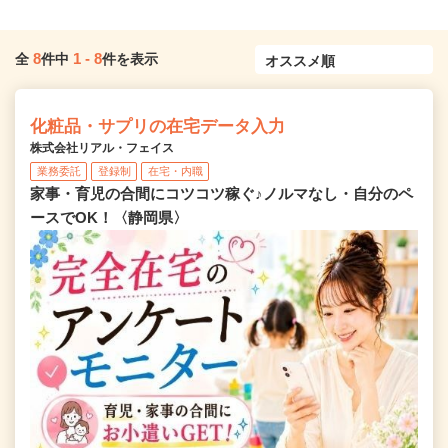
8
1
-
8
全
件中
件を表示
化粧品・サプリの在宅データ入力
株式会社リアル・フェイス
業務委託
登録制
在宅・内職
家事・育児の合間にコツコツ稼ぐ♪ノルマなし・自分のペ
ースでOK！〈静岡県〉