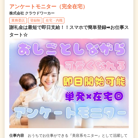
アンケートモニター（完全在宅）
株式会社 クラウドワーカー
業務委託
登録制
在宅・内職
謝礼金は最短で即日支給！！スマホで簡単登録➡お仕事ス
タート☆
仕事内容
おうちでお仕事ができる『美容系モニター』として活躍して