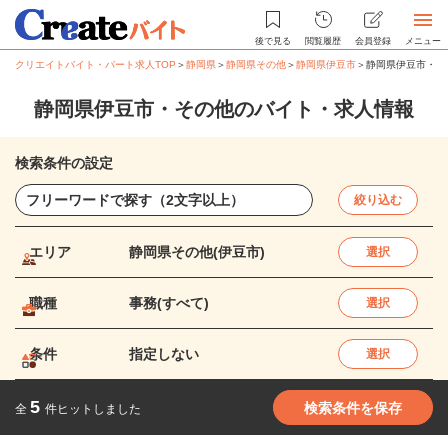
後で見る
閲覧履歴
会員登録
メニュー
クリエイトバイト・パート求人TOP
＞
静岡県
＞
静岡県その他
＞
静岡県伊豆市
＞
静岡県伊豆市・そ
静岡県伊豆市・その他のバイト・求人情報
検索条件の設定
絞り込む
エリア
静岡県その他(伊豆市)
選択
職種
事務(すべて)
選択
条件
指定しない
選択
5
検索条件を保存
全
件ヒットしました