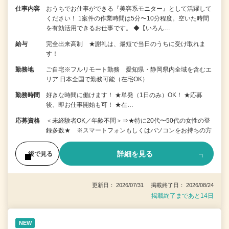
仕事内容
おうちでお仕事ができる『美容系モニター』として活躍して
ください！ 1案件の作業時間は5分〜10分程度。空いた時間
を有効活用できるお仕事です。 ◆【いろん…
給与
完全出来高制 ★謝礼は、最短で当日のうちに受け取れま
す！
勤務地
ご自宅※フルリモート勤務 愛知県・静岡県内全域を含むエ
リア 日本全国で勤務可能（在宅OK）
勤務時間
好きな時間に働けます！ ★単発（1日のみ）OK！ ★応募
後、即お仕事開始も可！ ★在…
応募資格
＜未経験者OK／年齢不問＞⇒★特に20代〜50代の女性の登
録多数★ ※スマートフォンもしくはパソコンをお持ちの方
詳細を見る
後で見る
更新日： 2026/07/31 掲載終了日： 2026/08/24
掲載終了まであと14日
NEW