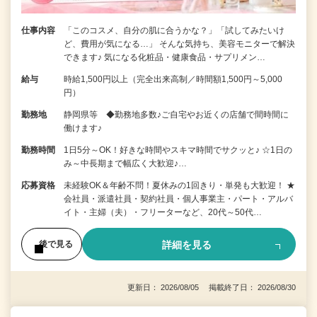
仕事内容
「このコスメ、自分の肌に合うかな？」「試してみたいけ
ど、費用が気になる…」 そんな気持ち、美容モニターで解決
できます♪ 気になる化粧品・健康食品・サプリメン…
給与
時給1,500円以上（完全出来高制／時間額1,500円～5,000
円）
勤務地
静岡県等 ◆勤務地多数♪ご自宅やお近くの店舗で間時間に
働けます♪
勤務時間
1日5分～OK！好きな時間やスキマ時間でサクッと♪ ☆1日の
み～中長期まで幅広く大歓迎♪…
応募資格
未経験OK＆年齢不問！夏休みの1回きり・単発も大歓迎！ ★
会社員・派遣社員・契約社員・個人事業主・パート・アルバ
イト・主婦（夫）・フリーターなど、20代～50代…
詳細を見る
後で見る
更新日： 2026/08/05 掲載終了日： 2026/08/30