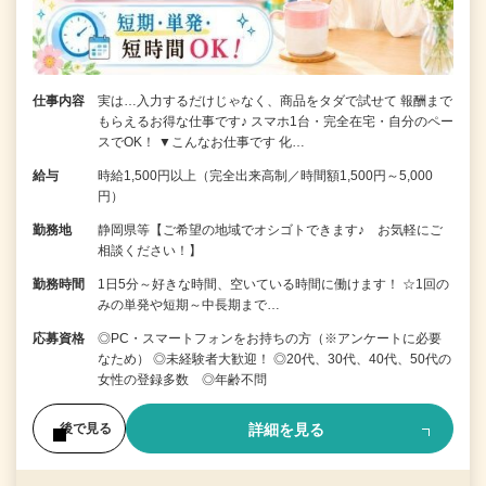
仕事内容
実は…入力するだけじゃなく、商品をタダで試せて 報酬まで
もらえるお得な仕事です♪ スマホ1台・完全在宅・自分のペー
スでOK！ ▼こんなお仕事です 化…
給与
時給1,500円以上（完全出来高制／時間額1,500円～5,000
円）
勤務地
静岡県等【ご希望の地域でオシゴトできます♪ お気軽にご
相談ください！】
勤務時間
1日5分～好きな時間、空いている時間に働けます！ ☆1回の
みの単発や短期～中長期まで…
応募資格
◎PC・スマートフォンをお持ちの方（※アンケートに必要
なため） ◎未経験者大歓迎！ ◎20代、30代、40代、50代の
女性の登録多数 ◎年齢不問
詳細を見る
後で見る