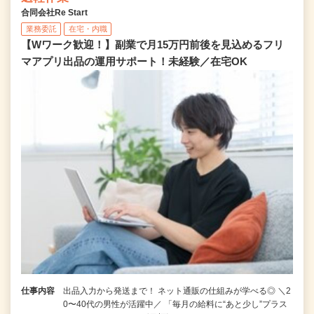
合同会社Re Start
業務委託
在宅・内職
【Wワーク歓迎！】副業で月15万円前後を見込めるフリ
マアプリ出品の運用サポート！未経験／在宅OK
仕事内容
出品入力から発送まで！ ネット通販の仕組みが学べる◎ ＼2
0〜40代の男性が活躍中／ 「毎月の給料に“あと少し”プラス