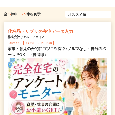
5
1
-
5
全
件中
件を表示
化粧品・サプリの在宅データ入力
株式会社リアル・フェイス
業務委託
登録制
在宅・内職
家事・育児の合間にコツコツ稼ぐ♪ノルマなし・自分のペ
ースでOK！〈静岡県〉