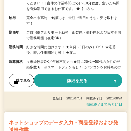
ください！ 1案件の作業時間は5分〜10分程度。空いた時間
を有効活用できるお仕事です。 ◆【いろん…
給与
完全出来高制 ★謝礼は、最短で当日のうちに受け取れま
す！
勤務地
ご自宅※フルリモート勤務 山梨県・長野県および日本全国
で勤務可能（在宅OK）
勤務時間
好きな時間に働けます！ ★単発（1日のみ）OK！ ★応募
後、即お仕事開始も可！ ★在…
応募資格
＜未経験者OK／年齢不問＞⇒★特に20代〜50代の女性の登
録多数★ ※スマートフォンもしくはパソコンをお持ちの方
詳細を見る
後で見る
更新日： 2026/07/31 掲載終了日： 2026/08/24
掲載終了まであと14日
ネットショップのデータ入力・商品登録および発
送軽作業