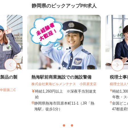
静岡県のピックアップPR求人
紙製品の製
熱海駅前商業施設での施設警備
税理士事
株式会社東海ビルメンテナス 小田原支店
税理士法人
T中部第二C
時給1,260円以上 ※深夜手当別途支
時給1,3
給
年数・ス
静岡県熱海市田原本町11-1（JR「熱
全国どこ
海駅」徒歩1分）
47都道