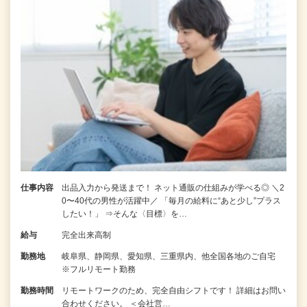
仕事内容
出品入力から発送まで！ ネット通販の仕組みが学べる◎ ＼2
0〜40代の男性が活躍中／ 「毎月の給料に“あと少し”プラス
したい！」 ⇒そんな〈目標〉を…
給与
完全出来高制
勤務地
岐阜県、静岡県、愛知県、三重県内、他全国各地のご自宅
※フルリモート勤務
勤務時間
リモートワークのため、完全自由シフトです！ 詳細はお問い
合わせください。 ＜会社営…