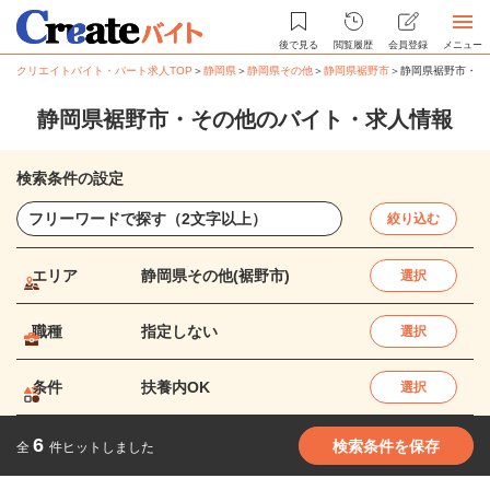
後で見る
閲覧履歴
会員登録
メニュー
クリエイトバイト・パート求人TOP
＞
静岡県
＞
静岡県その他
＞
静岡県裾野市
＞
静岡県裾野市・そ
静岡県裾野市・その他のバイト・求人情報
検索条件の設定
絞り込む
エリア
静岡県その他(裾野市)
選択
職種
指定しない
選択
条件
扶養内OK
選択
6
検索条件を保存
全
件ヒットしました