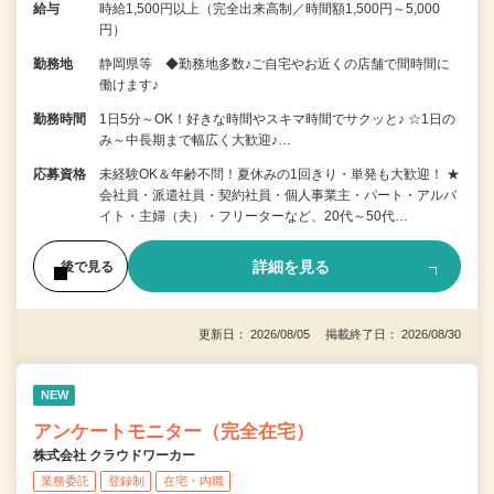
給与
時給1,500円以上（完全出来高制／時間額1,500円～5,000
円）
勤務地
静岡県等 ◆勤務地多数♪ご自宅やお近くの店舗で間時間に
働けます♪
勤務時間
1日5分～OK！好きな時間やスキマ時間でサクッと♪ ☆1日の
み～中長期まで幅広く大歓迎♪…
応募資格
未経験OK＆年齢不問！夏休みの1回きり・単発も大歓迎！ ★
会社員・派遣社員・契約社員・個人事業主・パート・アルバ
イト・主婦（夫）・フリーターなど、20代～50代…
詳細を見る
後で見る
更新日： 2026/08/05 掲載終了日： 2026/08/30
NEW
アンケートモニター（完全在宅）
株式会社 クラウドワーカー
業務委託
登録制
在宅・内職