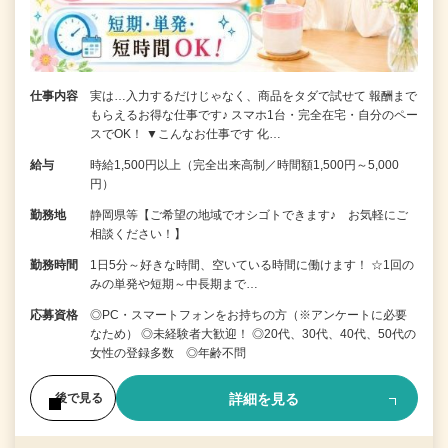
仕事内容
実は…入力するだけじゃなく、商品をタダで試せて 報酬まで
もらえるお得な仕事です♪ スマホ1台・完全在宅・自分のペー
スでOK！ ▼こんなお仕事です 化…
給与
時給1,500円以上（完全出来高制／時間額1,500円～5,000
円）
勤務地
静岡県等【ご希望の地域でオシゴトできます♪ お気軽にご
相談ください！】
勤務時間
1日5分～好きな時間、空いている時間に働けます！ ☆1回の
みの単発や短期～中長期まで…
応募資格
◎PC・スマートフォンをお持ちの方（※アンケートに必要
なため） ◎未経験者大歓迎！ ◎20代、30代、40代、50代の
女性の登録多数 ◎年齢不問
詳細を見る
後で見る