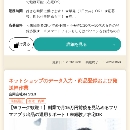
で勤務可能（在宅OK）
勤務時間
好きな時間に働けます！ ★単発（1日のみ）OK！ ★応募
後、即お仕事開始も可！ ★在…
応募資格
＜未経験者OK／年齢不問＞⇒★特に20代〜50代の女性の登
録多数★ ※スマートフォンもしくはパソコンをお持ちの方
詳細を見る
後で見る
更新日： 2026/07/31 掲載終了日： 2026/08/24
ネットショップのデータ入力・商品登録および発
送軽作業
合同会社Re Start
業務委託
在宅・内職
【Wワーク歓迎！】副業で月15万円前後を見込めるフリ
マアプリ出品の運用サポート！未経験／在宅OK