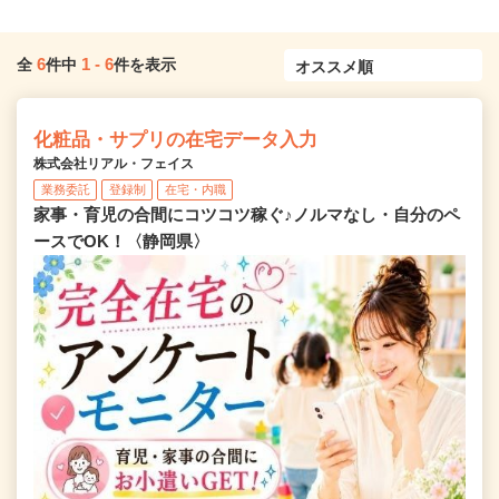
6
1
-
6
全
件中
件を表示
化粧品・サプリの在宅データ入力
株式会社リアル・フェイス
業務委託
登録制
在宅・内職
家事・育児の合間にコツコツ稼ぐ♪ノルマなし・自分のペ
ースでOK！〈静岡県〉