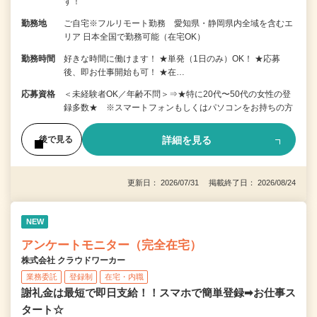
す！
勤務地
ご自宅※フルリモート勤務 愛知県・静岡県内全域を含むエ
リア 日本全国で勤務可能（在宅OK）
勤務時間
好きな時間に働けます！ ★単発（1日のみ）OK！ ★応募
後、即お仕事開始も可！ ★在…
応募資格
＜未経験者OK／年齢不問＞⇒★特に20代〜50代の女性の登
録多数★ ※スマートフォンもしくはパソコンをお持ちの方
詳細を見る
後で見る
更新日： 2026/07/31 掲載終了日： 2026/08/24
NEW
アンケートモニター（完全在宅）
株式会社 クラウドワーカー
業務委託
登録制
在宅・内職
謝礼金は最短で即日支給！！スマホで簡単登録➡お仕事ス
タート☆