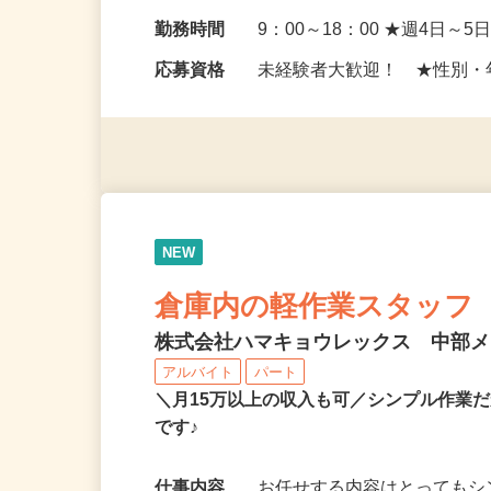
給与
時給1,150円
勤務地
静岡県袋井市諸井3033
勤務時間
9：00～18：00 ★週4日～5
応募資格
未経験者大歓迎！ ★性別・
NEW
倉庫内の軽作業スタッフ
株式会社ハマキョウレックス 中部
アルバイト
パート
＼月15万以上の収入も可／シンプル作業
です♪