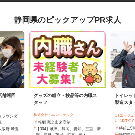
静岡県のピックアップPR求人
店舗巡回
グッズの組立・検品等の内職ス
トイレ
タッフ
製造ス
株式会社ベルロジテック
UTエー
上（ラウンダ
U《JXTK
...
報酬 完全出来高制
時給1