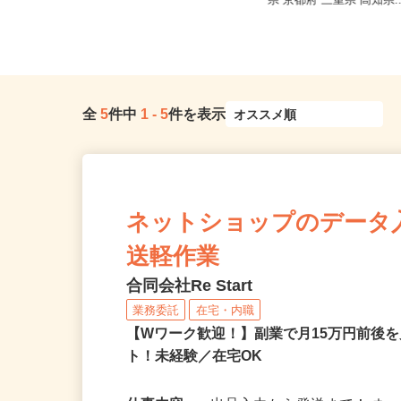
千葉県 神奈川県 東京都
静岡県富士市
県 京都府 三重県 高知県.
全
5
件中
1
-
5
件を表示
ネットショップのデータ
送軽作業
合同会社Re Start
業務委託
在宅・内職
【Wワーク歓迎！】副業で月15万円前後
ト！未経験／在宅OK