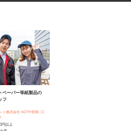
ットペーパー等紙製品の
ドラッグストア中心の店舗巡回
タッフ
ラウンダー・陳列...
株式会社 アールネクスト
ジェント株式会社 AGT中部第二C
1店舗あたり1,300円以上（ラウンダ
1C》
ー業務） 1店舗当たり日額...
,570円以上