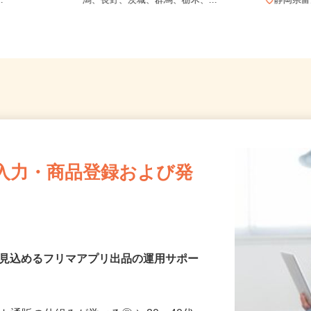
 大阪府 埼玉
【004】岐阜、静岡、愛知、三重、新
..
潟、長野、茨城、群馬、栃木、...
静岡
入力・商品登録および発
を見込めるフリマアプリ出品の運用サポー