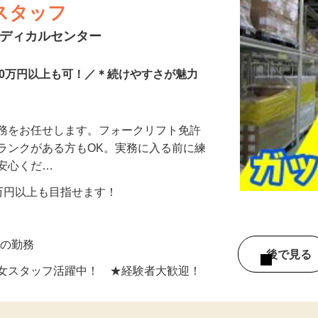
スタッフ
メディカルセンター
20万円以上も可！／＊続けやすさが魅力
業務をお任せします。フォークリフト免許
ランクがある方もOK。実務に入る前に練
ご安心くだ…
20万円以上も目指せます！
5日の勤務
後で見
男女スタッフ活躍中！ ★経験者大歓迎！