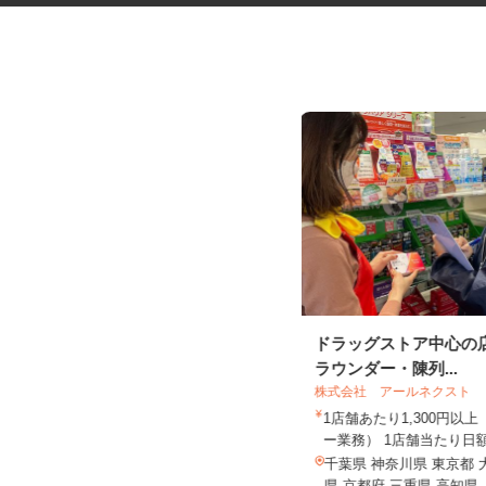
トイレットペーパー等紙製品の
ドラッグストア中心の
製造スタッフ
ラウンダー・陳列...
株式会社 アールネクスト
UTエージェント株式会社 AGT中部第二C
1店舗あたり1,300円以
U《JXTK1C》
ー業務） 1店舗当たり日額
時給1,570円以上