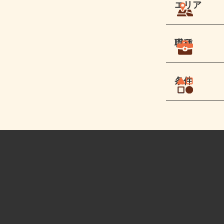
エリア
職種
条件