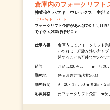
NEW
倉庫内のフォークリフト
株式会社ハマキョウレックス 中部
アルバイト
パート
フォークリフト免許があればOK！＼月収
です◎＜残業ほぼゼロ＞
仕事内容
倉庫内にてフォークリフト
があれば、経験が浅い方もブ
習することも可能ですので
給与
時給1,300円以上 ★月収
勤務地
静岡県袋井市諸井3033
勤務時間
9：00～18：00 ★週3日～
応募資格
要フォークリフト免許 ★