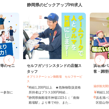
静岡県のピックアップPR求人
験等のモニ
セルフガソリンスタンドの店舗ス
浜名湖パ
タッフ
客・調理補
オブリステーション御殿場 セルフサービ
ス
遠鉄観光開
時給1,200円以上 ★危険物取扱資格
ター参加に
所持者はプラス100円時給...
時給1,1
静岡県御殿場市神場1323-1（「南御
浜名湖パ
殿場駅」より車で4分、また...
区舘山寺町