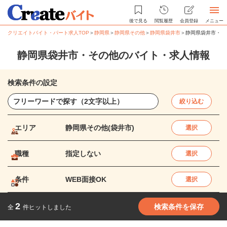
後で見る
閲覧履歴
会員登録
メニュー
クリエイトバイト・パート求人TOP
＞
静岡県
＞
静岡県その他
＞
静岡県袋井市
＞
静岡県袋井市・そ
静岡県袋井市・その他のバイト・求人情報
検索条件の設定
絞り込む
エリア
静岡県その他(袋井市)
選択
職種
指定しない
選択
条件
WEB面接OK
選択
2
検索条件を保存
全
件ヒットしました