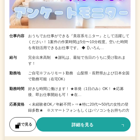
仕事内容
おうちでお仕事ができる『美容系モニター』として活躍して
ください！ 1案件の作業時間は5分〜10分程度。空いた時間
を有効活用できるお仕事です。 ◆【いろん…
給与
完全出来高制 ★謝礼は、最短で当日のうちに受け取れま
す！
勤務地
ご自宅※フルリモート勤務 山梨県・長野県および日本全国
で勤務可能（在宅OK）
勤務時間
好きな時間に働けます！ ★単発（1日のみ）OK！ ★応募
後、即お仕事開始も可！ ★在…
応募資格
＜未経験者OK／年齢不問＞⇒★特に20代〜50代の女性の登
録多数★ ※スマートフォンもしくはパソコンをお持ちの方
詳細を見る
後で見る