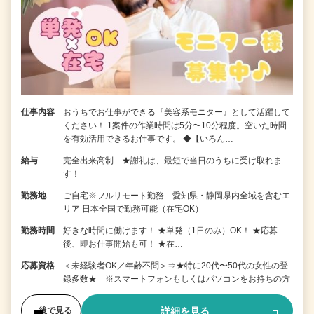
仕事内容
おうちでお仕事ができる『美容系モニター』として活躍して
ください！ 1案件の作業時間は5分〜10分程度。空いた時間
を有効活用できるお仕事です。 ◆【いろん…
給与
完全出来高制 ★謝礼は、最短で当日のうちに受け取れま
す！
勤務地
ご自宅※フルリモート勤務 愛知県・静岡県内全域を含むエ
リア 日本全国で勤務可能（在宅OK）
勤務時間
好きな時間に働けます！ ★単発（1日のみ）OK！ ★応募
後、即お仕事開始も可！ ★在…
応募資格
＜未経験者OK／年齢不問＞⇒★特に20代〜50代の女性の登
録多数★ ※スマートフォンもしくはパソコンをお持ちの方
詳細を見る
後で見る