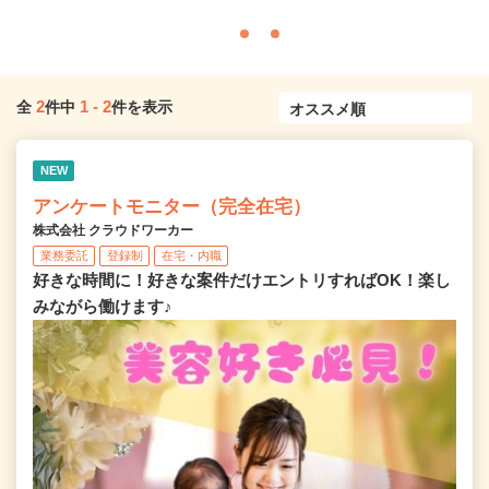
2
1
-
2
全
件中
件を表示
NEW
アンケートモニター（完全在宅）
株式会社 クラウドワーカー
業務委託
登録制
在宅・内職
好きな時間に！好きな案件だけエントリすればOK！楽し
みながら働けます♪