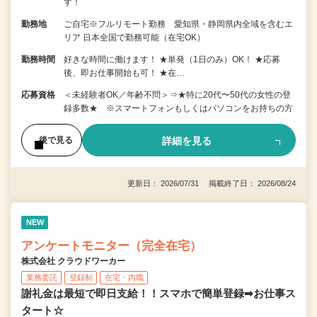
す！
勤務地
ご自宅※フルリモート勤務 愛知県・静岡県内全域を含むエ
リア 日本全国で勤務可能（在宅OK）
勤務時間
好きな時間に働けます！ ★単発（1日のみ）OK！ ★応募
後、即お仕事開始も可！ ★在…
応募資格
＜未経験者OK／年齢不問＞⇒★特に20代〜50代の女性の登
録多数★ ※スマートフォンもしくはパソコンをお持ちの方
詳細を見る
後で見る
更新日： 2026/07/31 掲載終了日： 2026/08/24
NEW
アンケートモニター（完全在宅）
株式会社 クラウドワーカー
業務委託
登録制
在宅・内職
謝礼金は最短で即日支給！！スマホで簡単登録➡お仕事ス
タート☆