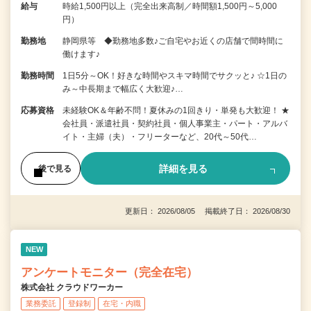
給与
時給1,500円以上（完全出来高制／時間額1,500円～5,000
円）
勤務地
静岡県等 ◆勤務地多数♪ご自宅やお近くの店舗で間時間に
働けます♪
勤務時間
1日5分～OK！好きな時間やスキマ時間でサクッと♪ ☆1日の
み～中長期まで幅広く大歓迎♪…
応募資格
未経験OK＆年齢不問！夏休みの1回きり・単発も大歓迎！ ★
会社員・派遣社員・契約社員・個人事業主・パート・アルバ
イト・主婦（夫）・フリーターなど、20代～50代…
詳細を見る
後で見る
更新日： 2026/08/05 掲載終了日： 2026/08/30
NEW
アンケートモニター（完全在宅）
株式会社 クラウドワーカー
業務委託
登録制
在宅・内職