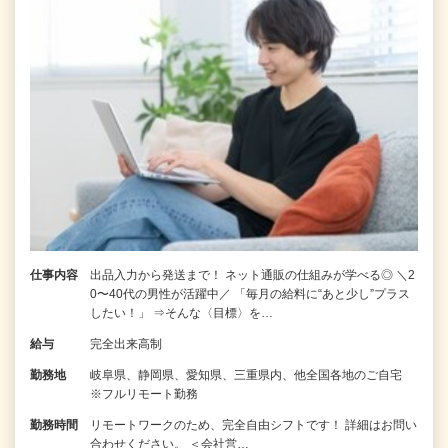
仕事内容
出品入力から発送まで！ ネット通販の仕組みが学べる◎ ＼2
0〜40代の男性が活躍中／ 「毎月の給料に“あと少し”プラス
したい！」 ⇒そんな〈目標〉を…
給与
完全出来高制
勤務地
岐阜県、静岡県、愛知県、三重県内、他全国各地のご自宅
※フルリモート勤務
勤務時間
リモートワークのため、完全自由シフトです！ 詳細はお問い
合わせください。 ＜会社営…