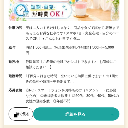
仕事内容
実は…入力するだけじゃなく、商品をタダで試せて 報酬まで
もらえるお得な仕事です♪ スマホ1台・完全在宅・自分のペー
スでOK！ ▼こんなお仕事です 化…
給与
時給1,500円以上（完全出来高制／時間額1,500円～5,000
円）
勤務地
静岡県等【ご希望の地域でオシゴトできます♪ お気軽にご
相談ください！】
勤務時間
1日5分～好きな時間、空いている時間に働けます！ ☆1回の
みの単発や短期～中長期まで…
応募資格
◎PC・スマートフォンをお持ちの方（※アンケートに必要
なため） ◎未経験者大歓迎！ ◎20代、30代、40代、50代の
女性の登録多数 ◎年齢不問
詳細を見る
後で見る