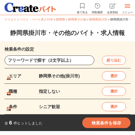
後で見る
閲覧履歴
会員登録
メニュー
クリエイトバイト・パート求人TOP
＞
静岡県
＞
静岡県その他
＞
静岡県掛川市
＞
静岡県掛川市・そ
静岡県掛川市・その他のバイト・求人情報
検索条件の設定
絞り込む
エリア
静岡県その他(掛川市)
選択
職種
指定しない
選択
条件
シニア歓迎
選択
6
検索条件を保存
全
件ヒットしました