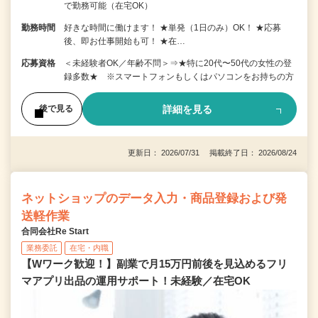
で勤務可能（在宅OK）
勤務時間
好きな時間に働けます！ ★単発（1日のみ）OK！ ★応募
後、即お仕事開始も可！ ★在…
応募資格
＜未経験者OK／年齢不問＞⇒★特に20代〜50代の女性の登
録多数★ ※スマートフォンもしくはパソコンをお持ちの方
詳細を見る
後で見る
更新日： 2026/07/31 掲載終了日： 2026/08/24
ネットショップのデータ入力・商品登録および発
送軽作業
合同会社Re Start
業務委託
在宅・内職
【Wワーク歓迎！】副業で月15万円前後を見込めるフリ
マアプリ出品の運用サポート！未経験／在宅OK