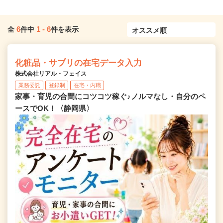
6
1
-
6
全
件中
件を表示
化粧品・サプリの在宅データ入力
株式会社リアル・フェイス
業務委託
登録制
在宅・内職
家事・育児の合間にコツコツ稼ぐ♪ノルマなし・自分のペ
ースでOK！〈静岡県〉