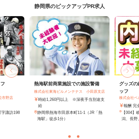
静岡県のピックアップPR求人
ッフ
熱海駅前商業施設での施設警備
グッズの
ッフ
株式会社東海ビルメンテナス 小田原支店
松市野店
株式会社ベ
時給1,260円以上 ※深夜手当別途支
給
報酬 完
字諏訪198
静岡県熱海市田原本町11-1（JR「熱
【004
海駅」徒歩1分）
潟、長野