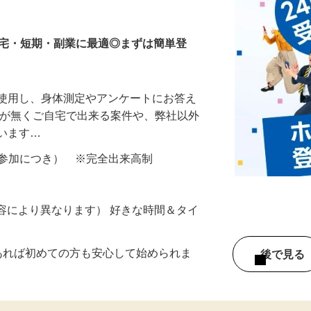
等のモニター
在宅・短期・副業に最適◎まずは簡単登
を使用し、身体測定やアンケートにお答え
所が無くご自宅で出来る案件や、弊社以外
ざいます…
ター参加につき） ※完全出来高制
ー内容により異なります） 好きな時間＆タイ
であれば初めての方も安心して始められま
後で見