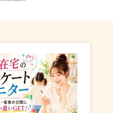
静岡市葵区黒金町56
（学研ココファン南八幡／JR東...