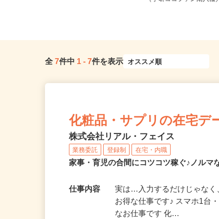
静岡県静岡市葵区黒金町56
（学研ココファン南八幡／J
全
7
件中
1
-
7
件を表示
化粧品・サプリの在宅デ
株式会社リアル・フェイス
業務委託
登録制
在宅・内職
家事・育児の合間にコツコツ稼ぐ♪ノルマ
仕事内容
実は…入力するだけじゃなく
お得な仕事です♪ スマホ1台