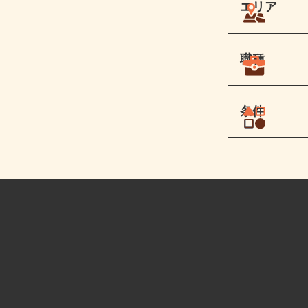
エリア
職種
条件