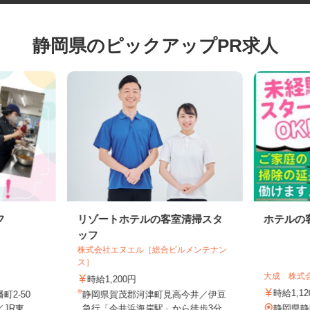
静岡県のピックアップPR求人
フ
リゾートホテルの客室清掃スタ
ホテル
ッフ
株式会社エヌエル［総合ビルメンテナン
ス］
大成 株
時給1,200円
時給1,
町2-50
静岡県賀茂郡河津町見高今井／伊豆