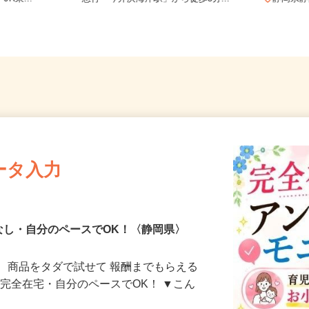
R東...
急行「今井浜海岸駅」から徒歩3分...
静岡県
ータ入力
なし・自分のペースでOK！〈静岡県〉
、商品をタダで試せて 報酬までもらえる
・完全在宅・自分のペースでOK！ ▼こん