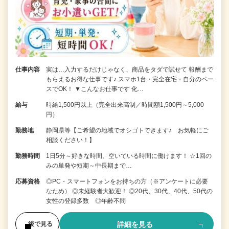
仕事内容
実は…入力するだけじゃなく、商品をタダで試せて 報酬まで
もらえるお得な仕事です♪ スマホ1台・完全在宅・自分のペー
スでOK！ ▼こんなお仕事です 化…
給与
時給1,500円以上（完全出来高制／時間額1,500円～5,000
円）
勤務地
静岡県等【ご希望の地域でオシゴトできます♪ お気軽にご
相談ください！】
勤務時間
1日5分～好きな時間、空いている時間に働けます！ ☆1回の
みの単発や短期～中長期まで…
応募資格
◎PC・スマートフォンをお持ちの方（※アンケートに必要
なため） ◎未経験者大歓迎！ ◎20代、30代、40代、50代の
女性の登録多数 ◎年齢不問
詳細を見る
後で見る