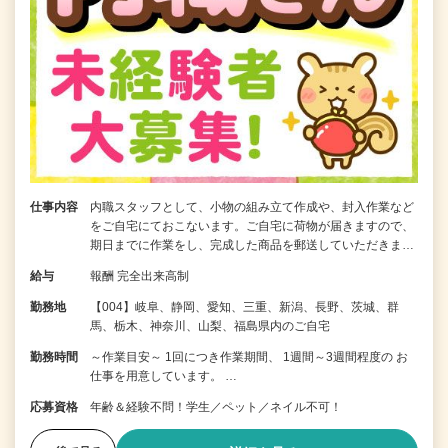
仕事内容
内職スタッフとして、小物の組み立て作成や、封入作業など
をご自宅にておこないます。ご自宅に荷物が届きますので、
期日までに作業をし、完成した商品を郵送していただきま…
給与
報酬 完全出来高制
勤務地
【004】岐阜、静岡、愛知、三重、新潟、長野、茨城、群
馬、栃木、神奈川、山梨、福島県内のご自宅
勤務時間
～作業目安～ 1回につき作業期間、 1週間～3週間程度の お
仕事を用意しています。 …
応募資格
年齢＆経験不問！学生／ペット／ネイル不可！