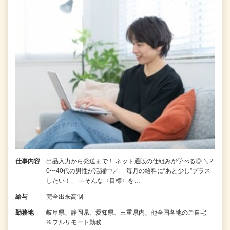
仕事内容
出品入力から発送まで！ ネット通販の仕組みが学べる◎ ＼2
0〜40代の男性が活躍中／ 「毎月の給料に“あと少し”プラス
したい！」 ⇒そんな〈目標〉を…
給与
完全出来高制
勤務地
岐阜県、静岡県、愛知県、三重県内、他全国各地のご自宅
※フルリモート勤務