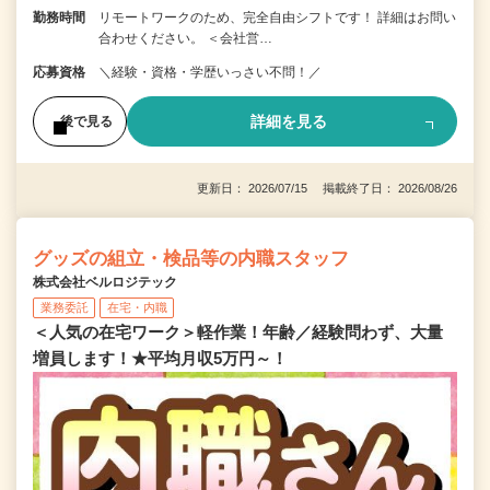
勤務時間
リモートワークのため、完全自由シフトです！ 詳細はお問い
合わせください。 ＜会社営…
応募資格
＼経験・資格・学歴いっさい不問！／
詳細を見る
後で見る
更新日： 2026/07/15 掲載終了日： 2026/08/26
グッズの組立・検品等の内職スタッフ
株式会社ベルロジテック
業務委託
在宅・内職
＜人気の在宅ワーク＞軽作業！年齢／経験問わず、大量
増員します！★平均月収5万円～！