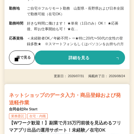
勤務地
ご自宅※フルリモート勤務 山梨県・長野県および日本全国
で勤務可能（在宅OK）
勤務時間
好きな時間に働けます！ ★単発（1日のみ）OK！ ★応募
後、即お仕事開始も可！ ★在…
応募資格
＜未経験者OK／年齢不問＞⇒★特に20代〜50代の女性の登
録多数★ ※スマートフォンもしくはパソコンをお持ちの方
詳細を見る
後で見る
更新日： 2026/07/31 掲載終了日： 2026/08/24
ネットショップのデータ入力・商品登録および発
送軽作業
合同会社Re Start
業務委託
在宅・内職
【Wワーク歓迎！】副業で月15万円前後を見込めるフリ
マアプリ出品の運用サポート！未経験／在宅OK