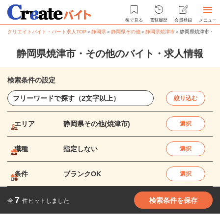
後で見る
閲覧履歴
会員登録
メニュー
クリエイトバイト・パート求人TOP
＞
静岡県
＞
静岡県その他
＞
静岡県焼津市
＞
静岡県焼津市・そ
静岡県焼津市・その他のバイト・求人情報
検索条件の設定
絞り込む
エリア
静岡県その他(焼津市)
選択
職種
指定しない
選択
条件
ブランクOK
選択
7
検索条件を保存
全
件ヒットしました