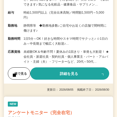
できます♪ 気になる化粧品・健康食品・サプリメン…
給与
時給1,500円以上（完全出来高制／時間額1,500円～5,000
円）
勤務地
静岡県等 ◆勤務地多数♪ご自宅やお近くの店舗で間時間に
働けます♪
勤務時間
1日5分～OK！好きな時間やスキマ時間でサクッと♪ ☆1日の
み～中長期まで幅広く大歓迎♪…
応募資格
未経験OK＆年齢不問！夏休みの1回きり・単発も大歓迎！ ★
会社員・派遣社員・契約社員・個人事業主・パート・アルバ
イト・主婦（夫）・フリーターなど、20代～50代…
詳細を見る
後で見る
更新日： 2026/08/05 掲載終了日： 2026/08/30
NEW
アンケートモニター（完全在宅）