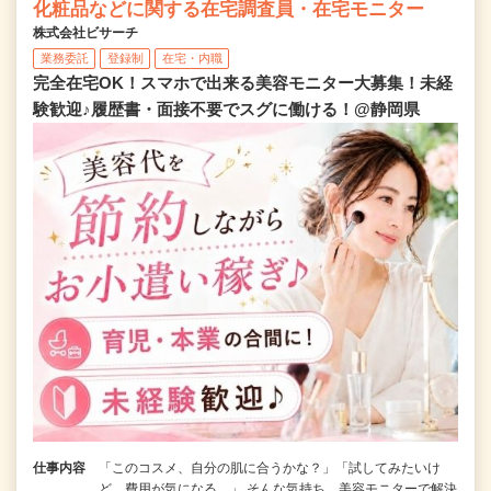
化粧品などに関する在宅調査員・在宅モニター
株式会社ビサーチ
業務委託
登録制
在宅・内職
完全在宅OK！スマホで出来る美容モニター大募集！未経
験歓迎♪履歴書・面接不要でスグに働ける！@静岡県
仕事内容
「このコスメ、自分の肌に合うかな？」「試してみたいけ
ど、費用が気になる…」 そんな気持ち、美容モニターで解決