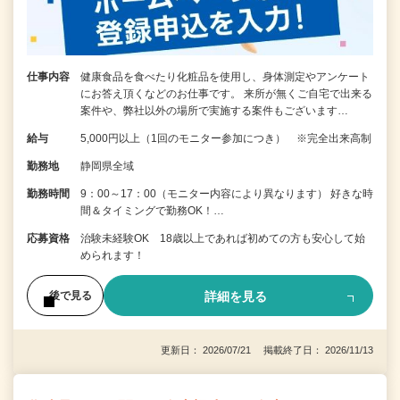
仕事内容
健康食品を食べたり化粧品を使用し、身体測定やアンケート
にお答え頂くなどのお仕事です。 来所が無くご自宅で出来る
案件や、弊社以外の場所で実施する案件もございます…
給与
5,000円以上（1回のモニター参加につき） ※完全出来高制
勤務地
静岡県全域
勤務時間
9：00～17：00（モニター内容により異なります） 好きな時
間＆タイミングで勤務OK！…
応募資格
治験未経験OK 18歳以上であれば初めての方も安心して始
められます！
詳細を見る
後で見る
更新日： 2026/07/21 掲載終了日： 2026/11/13