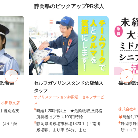
静岡県のピックアップPR求人
施設警備
セルフガソリンスタンドの店舗ス
福祉施設
タッフ
オブリステーション御殿場 セルフサービ
 小田原支店
ス
株式会社キ
夜手当別途支
時給1,200円以上 ★危険物取扱資格
所持者はプラス100円時給...
時給1,1
1（JR「熱
静岡県御殿場市神場1323-1（「南御
静岡県静
殿場駅」より車で4分、また...
研ココファ