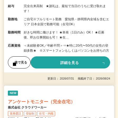
給与
完全出来高制 ★謝礼は、最短で当日のうちに受け取れま
す！
勤務地
ご自宅※フルリモート勤務 愛知県・静岡県内全域を含むエ
リア 日本全国で勤務可能（在宅OK）
勤務時間
好きな時間に働けます！ ★単発（1日のみ）OK！ ★応募
後、即お仕事開始も可！ ★在…
応募資格
＜未経験者OK／年齢不問＞⇒★特に20代〜50代の女性の登
録多数★ ※スマートフォンもしくはパソコンをお持ちの方
詳細を見る
後で見る
更新日： 2026/07/31 掲載終了日： 2026/08/24
NEW
アンケートモニター（完全在宅）
株式会社 クラウドワーカー
業務委託
登録制
在宅・内職