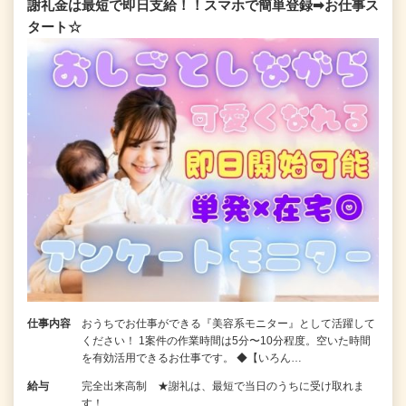
謝礼金は最短で即日支給！！スマホで簡単登録➡お仕事ス
タート☆
仕事内容
おうちでお仕事ができる『美容系モニター』として活躍して
ください！ 1案件の作業時間は5分〜10分程度。空いた時間
を有効活用できるお仕事です。 ◆【いろん…
給与
完全出来高制 ★謝礼は、最短で当日のうちに受け取れま
す！