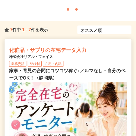
7
1
-
7
全
件中
件を表示
化粧品・サプリの在宅データ入力
株式会社リアル・フェイス
業務委託
登録制
在宅・内職
家事・育児の合間にコツコツ稼ぐ♪ノルマなし・自分のペ
ースでOK！〈静岡県〉