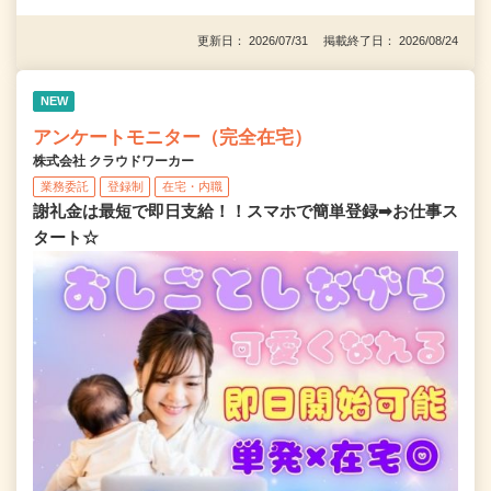
更新日： 2026/07/31 掲載終了日： 2026/08/24
NEW
アンケートモニター（完全在宅）
株式会社 クラウドワーカー
業務委託
登録制
在宅・内職
謝礼金は最短で即日支給！！スマホで簡単登録➡お仕事ス
タート☆