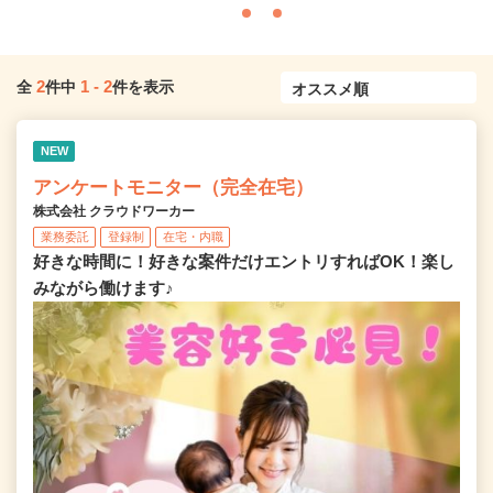
2
1
-
2
全
件中
件を表示
NEW
アンケートモニター（完全在宅）
株式会社 クラウドワーカー
業務委託
登録制
在宅・内職
好きな時間に！好きな案件だけエントリすればOK！楽し
みながら働けます♪