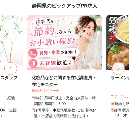
静岡県のピックアップPR求人
務スタッフ
化粧品などに関する在宅調査員・
ラーメン
在宅モニター
株式会社ビサーチ
フジヤマ5
以上 ※経験
時給1,500円以上（完全出来高制／時
間額1,500円～5,00...
時給1,1
OK（全国
静岡県等 ◆勤務地多数♪ご自宅やお
静岡県浜
し）
近くの店舗で間時間に働けます♪
1-3 2F