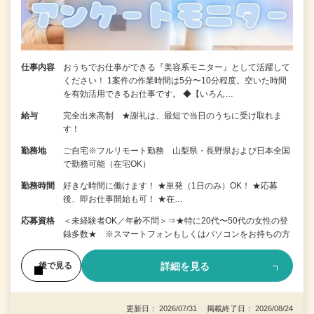
仕事内容
おうちでお仕事ができる『美容系モニター』として活躍して
ください！ 1案件の作業時間は5分〜10分程度。空いた時間
を有効活用できるお仕事です。 ◆【いろん…
給与
完全出来高制 ★謝礼は、最短で当日のうちに受け取れま
す！
勤務地
ご自宅※フルリモート勤務 山梨県・長野県および日本全国
で勤務可能（在宅OK）
勤務時間
好きな時間に働けます！ ★単発（1日のみ）OK！ ★応募
後、即お仕事開始も可！ ★在…
応募資格
＜未経験者OK／年齢不問＞⇒★特に20代〜50代の女性の登
録多数★ ※スマートフォンもしくはパソコンをお持ちの方
詳細を見る
後で見る
更新日： 2026/07/31 掲載終了日： 2026/08/24