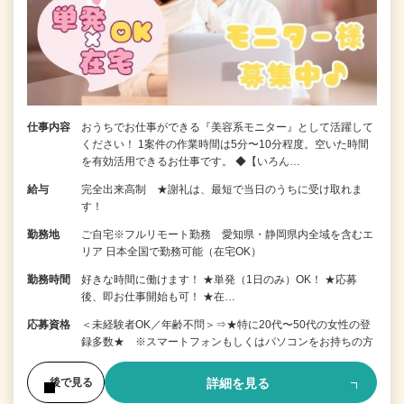
仕事内容
おうちでお仕事ができる『美容系モニター』として活躍して
ください！ 1案件の作業時間は5分〜10分程度。空いた時間
を有効活用できるお仕事です。 ◆【いろん…
給与
完全出来高制 ★謝礼は、最短で当日のうちに受け取れま
す！
勤務地
ご自宅※フルリモート勤務 愛知県・静岡県内全域を含むエ
リア 日本全国で勤務可能（在宅OK）
勤務時間
好きな時間に働けます！ ★単発（1日のみ）OK！ ★応募
後、即お仕事開始も可！ ★在…
応募資格
＜未経験者OK／年齢不問＞⇒★特に20代〜50代の女性の登
録多数★ ※スマートフォンもしくはパソコンをお持ちの方
詳細を見る
後で見る