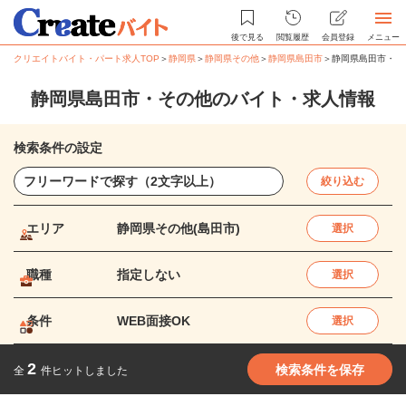
後で見る
閲覧履歴
会員登録
メニュー
クリエイトバイト・パート求人TOP
＞
静岡県
＞
静岡県その他
＞
静岡県島田市
＞
静岡県島田市・そ
静岡県島田市・その他のバイト・求人情報
検索条件の設定
絞り込む
エリア
静岡県その他(島田市)
選択
職種
指定しない
選択
条件
WEB面接OK
選択
2
検索条件を保存
全
件ヒットしました