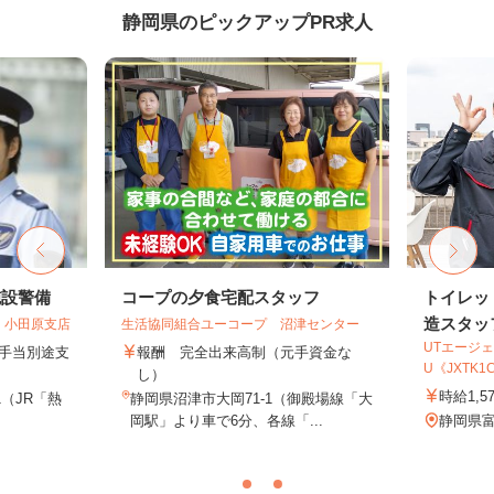
静岡県のピックアップPR求人
施設警備
コープの夕食宅配スタッフ
トイレッ
造スタッ
 小田原支店
生活協同組合ユーコープ 沼津センター
UTエージェ
夜手当別途支
報酬 完全出来高制（元手資金な
U《JXTK1
し）
時給1,5
1（JR「熱
静岡県沼津市大岡71-1（御殿場線「大
岡駅」より車で6分、各線「...
静岡県