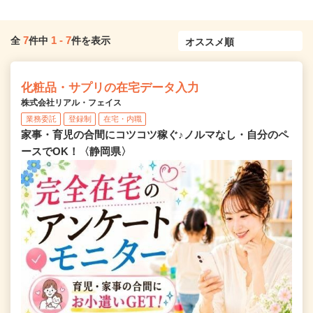
7
1
-
7
全
件中
件を表示
化粧品・サプリの在宅データ入力
株式会社リアル・フェイス
業務委託
登録制
在宅・内職
家事・育児の合間にコツコツ稼ぐ♪ノルマなし・自分のペ
ースでOK！〈静岡県〉