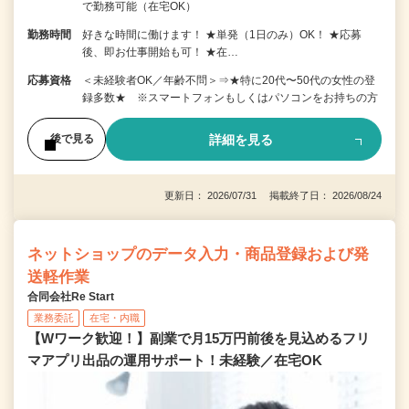
で勤務可能（在宅OK）
勤務時間
好きな時間に働けます！ ★単発（1日のみ）OK！ ★応募
後、即お仕事開始も可！ ★在…
応募資格
＜未経験者OK／年齢不問＞⇒★特に20代〜50代の女性の登
録多数★ ※スマートフォンもしくはパソコンをお持ちの方
詳細を見る
後で見る
更新日： 2026/07/31 掲載終了日： 2026/08/24
ネットショップのデータ入力・商品登録および発
送軽作業
合同会社Re Start
業務委託
在宅・内職
【Wワーク歓迎！】副業で月15万円前後を見込めるフリ
マアプリ出品の運用サポート！未経験／在宅OK