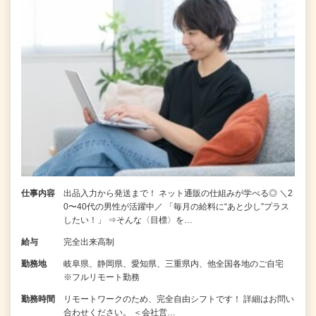
仕事内容
出品入力から発送まで！ ネット通販の仕組みが学べる◎ ＼2
0〜40代の男性が活躍中／ 「毎月の給料に“あと少し”プラス
したい！」 ⇒そんな〈目標〉を…
給与
完全出来高制
勤務地
岐阜県、静岡県、愛知県、三重県内、他全国各地のご自宅
※フルリモート勤務
勤務時間
リモートワークのため、完全自由シフトです！ 詳細はお問い
合わせください。 ＜会社営…