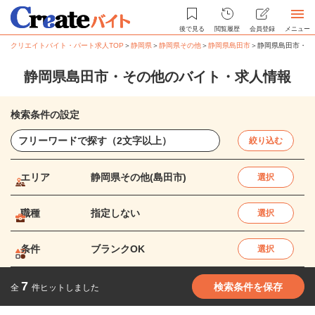
後で見る
閲覧履歴
会員登録
メニュー
クリエイトバイト・パート求人TOP
＞
静岡県
＞
静岡県その他
＞
静岡県島田市
＞
静岡県島田市・そ
静岡県島田市・その他のバイト・求人情報
検索条件の設定
絞り込む
エリア
静岡県その他(島田市)
選択
職種
指定しない
選択
条件
ブランクOK
選択
7
検索条件を保存
全
件ヒットしました