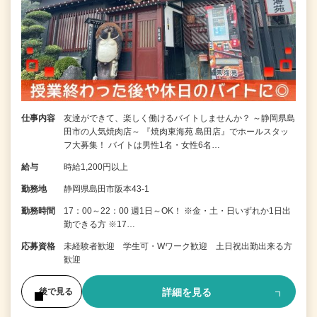
仕事内容
友達ができて、楽しく働けるバイトしませんか？ ～静岡県島
田市の人気焼肉店～ 『焼肉東海苑 島田店』でホールスタッ
フ大募集！ バイトは男性1名・女性6名…
給与
時給1,200円以上
勤務地
静岡県島田市阪本43-1
勤務時間
17：00～22：00 週1日～OK！ ※金・土・日いずれか1日出
勤できる方 ※17…
応募資格
未経験者歓迎 学生可・Wワーク歓迎 土日祝出勤出来る方
歓迎
詳細を見る
後で見る