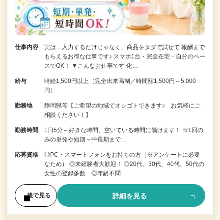
仕事内容
実は…入力するだけじゃなく、商品をタダで試せて 報酬まで
もらえるお得な仕事です♪ スマホ1台・完全在宅・自分のペー
スでOK！ ▼こんなお仕事です 化…
給与
時給1,500円以上（完全出来高制／時間額1,500円～5,000
円）
勤務地
静岡県等【ご希望の地域でオシゴトできます♪ お気軽にご
相談ください！】
勤務時間
1日5分～好きな時間、空いている時間に働けます！ ☆1回の
みの単発や短期～中長期まで…
応募資格
◎PC・スマートフォンをお持ちの方（※アンケートに必要
なため） ◎未経験者大歓迎！ ◎20代、30代、40代、50代の
女性の登録多数 ◎年齢不問
詳細を見る
後で見る