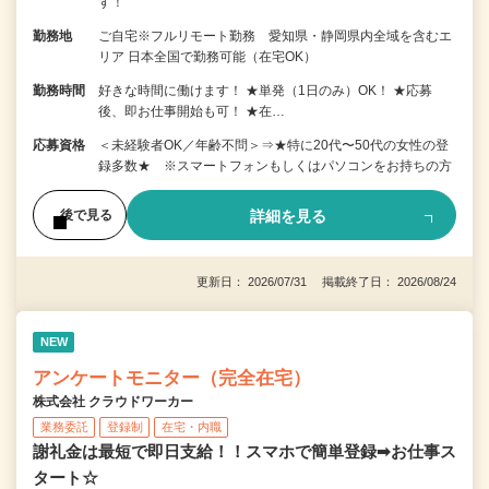
す！
勤務地
ご自宅※フルリモート勤務 愛知県・静岡県内全域を含むエ
リア 日本全国で勤務可能（在宅OK）
勤務時間
好きな時間に働けます！ ★単発（1日のみ）OK！ ★応募
後、即お仕事開始も可！ ★在…
応募資格
＜未経験者OK／年齢不問＞⇒★特に20代〜50代の女性の登
録多数★ ※スマートフォンもしくはパソコンをお持ちの方
詳細を見る
後で見る
更新日： 2026/07/31 掲載終了日： 2026/08/24
NEW
アンケートモニター（完全在宅）
株式会社 クラウドワーカー
業務委託
登録制
在宅・内職
謝礼金は最短で即日支給！！スマホで簡単登録➡お仕事ス
タート☆