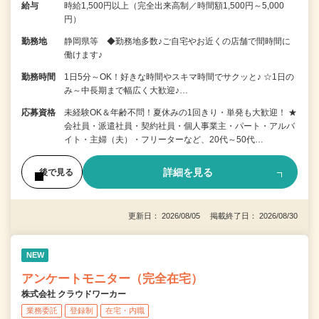
給与
時給1,500円以上（完全出来高制／時間額1,500円～5,000
円）
勤務地
静岡県等 ◆勤務地多数♪ご自宅やお近くの店舗で間時間に
働けます♪
勤務時間
1日5分～OK！好きな時間やスキマ時間でサクッと♪ ☆1日の
み～中長期まで幅広く大歓迎♪…
応募資格
未経験OK＆年齢不問！夏休みの1回きり・単発も大歓迎！ ★
会社員・派遣社員・契約社員・個人事業主・パート・アルバ
イト・主婦（夫）・フリーターなど、20代～50代…
詳細を見る
後で見る
更新日： 2026/08/05 掲載終了日： 2026/08/30
NEW
アンケートモニター（完全在宅）
株式会社 クラウドワーカー
業務委託
登録制
在宅・内職