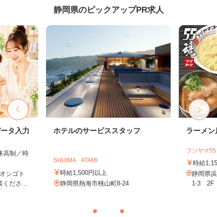
静岡県のピックアップPR求人
データ入力
ホテルのサービススタッフ
ラーメン
フジヤマ5
出来高制／時
SHIJIMA ATAMI
時給1,1
時給1,500円以上
オシゴト
静岡県浜
くださ...
静岡県熱海市桃山町8-24
1-3 2F