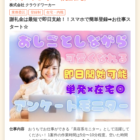
株式会社 クラウドワーカー
業務委託
登録制
在宅・内職
謝礼金は最短で即日支給！！スマホで簡単登録➡お仕事ス
タート☆
仕事内容
おうちでお仕事ができる『美容系モニター』として活躍して
ください！ 1案件の作業時間は5分〜10分程度。空いた時間