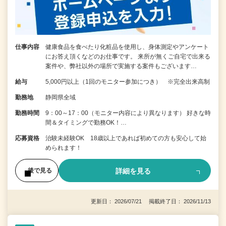
仕事内容
健康食品を食べたり化粧品を使用し、身体測定やアンケート
にお答え頂くなどのお仕事です。 来所が無くご自宅で出来る
案件や、弊社以外の場所で実施する案件もございます…
給与
5,000円以上（1回のモニター参加につき） ※完全出来高制
勤務地
静岡県全域
勤務時間
9：00～17：00（モニター内容により異なります） 好きな時
間＆タイミングで勤務OK！…
応募資格
治験未経験OK 18歳以上であれば初めての方も安心して始
められます！
詳細を見る
後で見る
更新日： 2026/07/21 掲載終了日： 2026/11/13