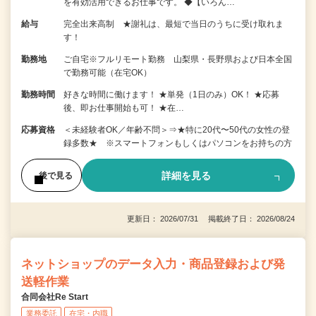
を有効活用できるお仕事です。 ◆【いろん…
給与
完全出来高制 ★謝礼は、最短で当日のうちに受け取れま
す！
勤務地
ご自宅※フルリモート勤務 山梨県・長野県および日本全国
で勤務可能（在宅OK）
勤務時間
好きな時間に働けます！ ★単発（1日のみ）OK！ ★応募
後、即お仕事開始も可！ ★在…
応募資格
＜未経験者OK／年齢不問＞⇒★特に20代〜50代の女性の登
録多数★ ※スマートフォンもしくはパソコンをお持ちの方
詳細を見る
後で見る
更新日： 2026/07/31 掲載終了日： 2026/08/24
ネットショップのデータ入力・商品登録および発
送軽作業
合同会社Re Start
業務委託
在宅・内職