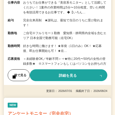
仕事内容
おうちでお仕事ができる『美容系モニター』として活躍して
ください！ 1案件の作業時間は5分〜10分程度。空いた時間
を有効活用できるお仕事です。 ◆【いろん…
給与
完全出来高制 ★謝礼は、最短で当日のうちに受け取れま
す！
勤務地
ご自宅※フルリモート勤務 愛知県・静岡県内全域を含むエ
リア 日本全国で勤務可能（在宅OK）
勤務時間
好きな時間に働けます！ ★単発（1日のみ）OK！ ★応募
後、即お仕事開始も可！ ★在…
応募資格
＜未経験者OK／年齢不問＞⇒★特に20代〜50代の女性の登
録多数★ ※スマートフォンもしくはパソコンをお持ちの方
詳細を見る
後で見る
更新日： 2026/07/31 掲載終了日： 2026/08/24
NEW
アンケートモニター（完全在宅）