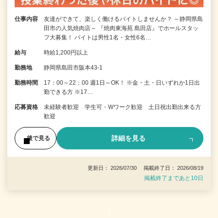
仕事内容
友達ができて、楽しく働けるバイトしませんか？ ～静岡県島
田市の人気焼肉店～ 『焼肉東海苑 島田店』でホールスタッ
フ大募集！ バイトは男性1名・女性6名…
給与
時給1,200円以上
勤務地
静岡県島田市阪本43-1
勤務時間
17：00～22：00 週1日～OK！ ※金・土・日いずれか1日出
勤できる方 ※17…
応募資格
未経験者歓迎 学生可・Wワーク歓迎 土日祝出勤出来る方
歓迎
詳細を見る
後で見る
更新日： 2026/07/30 掲載終了日： 2026/08/19
掲載終了まであと10日
1