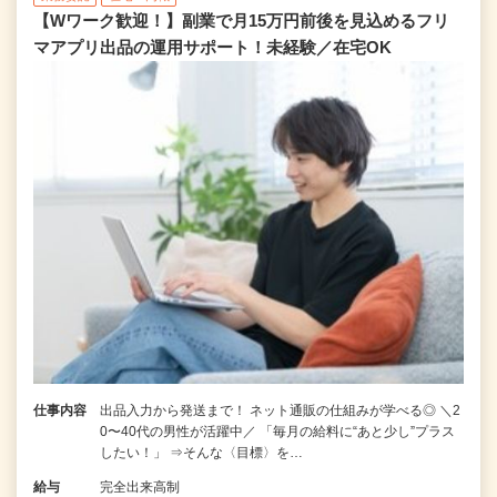
【Wワーク歓迎！】副業で月15万円前後を見込めるフリ
マアプリ出品の運用サポート！未経験／在宅OK
仕事内容
出品入力から発送まで！ ネット通販の仕組みが学べる◎ ＼2
0〜40代の男性が活躍中／ 「毎月の給料に“あと少し”プラス
したい！」 ⇒そんな〈目標〉を…
給与
完全出来高制