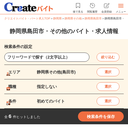
後で見る
閲覧履歴
会員登録
メニュー
クリエイトバイト・パート求人TOP
＞
静岡県
＞
静岡県その他
＞
静岡県島田市
＞
静岡県島田市・そ
静岡県島田市・その他のバイト・求人情報
検索条件の設定
絞り込む
エリア
静岡県その他(島田市)
選択
職種
指定しない
選択
条件
初めてのバイト
選択
6
検索条件を保存
全
件ヒットしました