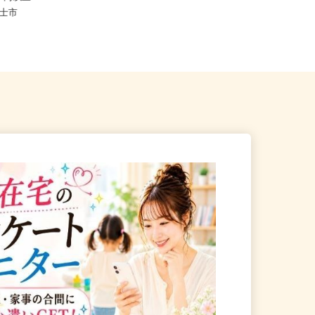
,570円以上
静岡県静岡市駿河区南八幡町2-50
県富士市
（学研ココファン南八幡／JR東...