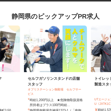
静岡県のピックアップPR求人
フ
セルフガソリンスタンドの店舗
トイレ
スタッフ
製造ス
オブリステーション御殿場 セルフサー
ビス
UTエー
時給1,200円以上 ★危険物取扱資格
U《JXTK
所持者はプラス100円時給...