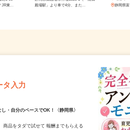
時給1
町2-50
静岡県御殿場市神場1323-1（「南御
R東...
殿場駅」より車で4分、また...
静岡
ータ入力
なし・自分のペースでOK！〈静岡県〉