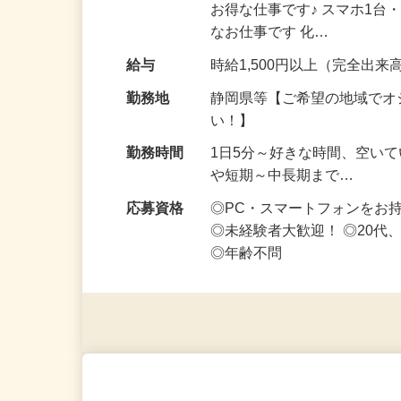
仕事内容
実は…入力するだけじゃなく
お得な仕事です♪ スマホ1台
なお仕事です 化…
給与
時給1,500円以上（完全出来高
勤務地
静岡県等【ご希望の地域でオ
い！】
勤務時間
1日5分～好きな時間、空い
や短期～中長期まで…
応募資格
◎PC・スマートフォンをお
◎未経験者大歓迎！ ◎20代
◎年齢不問