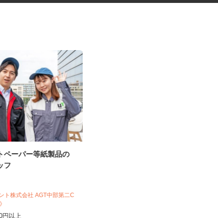
ットペーパー等紙製品の
福祉施設の調理スタッフ
タッフ
株式会社キヨシマ食品
ジェント株式会社 AGT中部第二C
1C》
時給1,170円