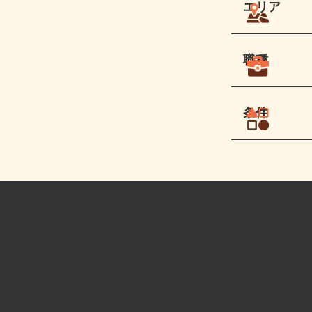
エリア
職種
条件