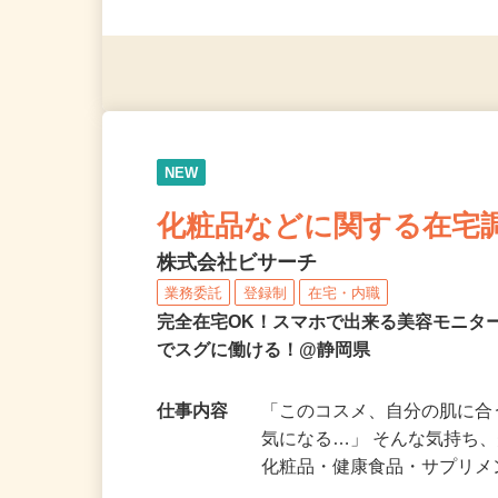
応募資格
治験未経験OK 18歳以上
す！
NEW
化粧品などに関する在宅
株式会社ビサーチ
業務委託
登録制
在宅・内職
完全在宅OK！スマホで出来る美容モニタ
でスグに働ける！@静岡県
仕事内容
「このコスメ、自分の肌に
気になる…」 そんな気持ち