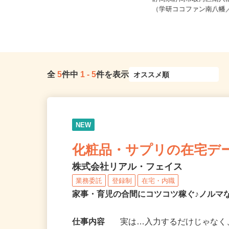
時給1,570円以上
静岡県静岡市駿河区南八幡
静岡県富士市
（学研ココファン南八幡／J
全
5
件中
1
-
5
件を表示
NEW
化粧品・サプリの在宅デ
株式会社リアル・フェイス
業務委託
登録制
在宅・内職
家事・育児の合間にコツコツ稼ぐ♪ノルマ