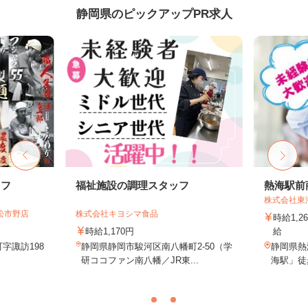
静岡県のピックアップPR求人
ッフ
福祉施設の調理スタッフ
熱海駅前
株式会社東
松市野店
株式会社キヨシマ食品
時給1,
時給1,170円
給
字諏訪198
静岡県静岡市駿河区南八幡町2-50（学
静岡県熱
研ココファン南八幡／JR東...
海駅」徒