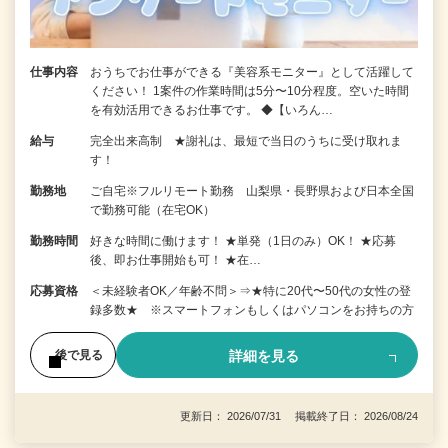
仕事内容
おうちでお仕事ができる『美容系モニター』として活躍して
ください！ 1案件の作業時間は5分〜10分程度。空いた時間
を有効活用できるお仕事です。 ◆【いろん…
給与
完全出来高制 ★謝礼は、最短で当日のうちに受け取れま
す！
勤務地
ご自宅※フルリモート勤務 山梨県・長野県および日本全国
で勤務可能（在宅OK）
勤務時間
好きな時間に働けます！ ★単発（1日のみ）OK！ ★応募
後、即お仕事開始も可！ ★在…
応募資格
＜未経験者OK／年齢不問＞⇒★特に20代〜50代の女性の登
録多数★ ※スマートフォンもしくはパソコンをお持ちの方
詳細を見る
後で見る
更新日： 2026/07/31 掲載終了日： 2026/08/24