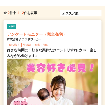
2
1
-
2
全
件中
件を表示
NEW
アンケートモニター（完全在宅）
株式会社 クラウドワーカー
業務委託
登録制
在宅・内職
好きな時間に！好きな案件だけエントリすればOK！楽し
みながら働けます♪