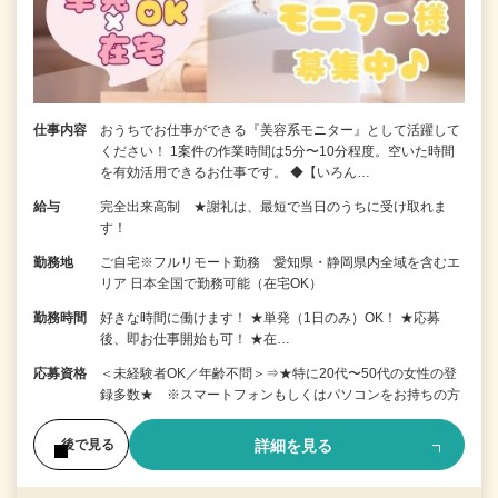
仕事内容
おうちでお仕事ができる『美容系モニター』として活躍して
ください！ 1案件の作業時間は5分〜10分程度。空いた時間
を有効活用できるお仕事です。 ◆【いろん…
給与
完全出来高制 ★謝礼は、最短で当日のうちに受け取れま
す！
勤務地
ご自宅※フルリモート勤務 愛知県・静岡県内全域を含むエ
リア 日本全国で勤務可能（在宅OK）
勤務時間
好きな時間に働けます！ ★単発（1日のみ）OK！ ★応募
後、即お仕事開始も可！ ★在…
応募資格
＜未経験者OK／年齢不問＞⇒★特に20代〜50代の女性の登
録多数★ ※スマートフォンもしくはパソコンをお持ちの方
詳細を見る
後で見る