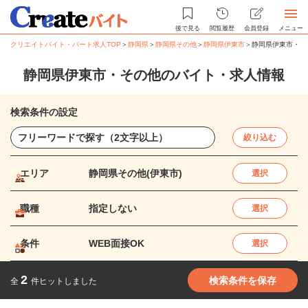
後で見る
閲覧履歴
会員登録
メニュー
クリエイトバイト・パート求人TOP
＞
静岡県
＞
静岡県その他
＞
静岡県伊東市
＞
静岡県伊東市・そ
静岡県伊東市・その他のバイト・求人情報
検索条件の設定
絞り込む
エリア
静岡県その他(伊東市)
選択
職種
指定しない
選択
条件
WEB面接OK
選択
2
検索条件を保存
全
件ヒットしました