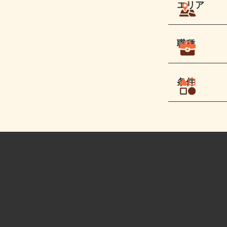
エリア
職種
条件