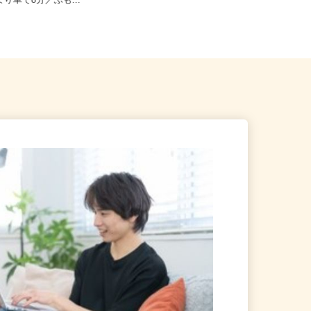
富士宮市麓字浅野396-1（まか
より車で8分／ふも...
静岡県富士市