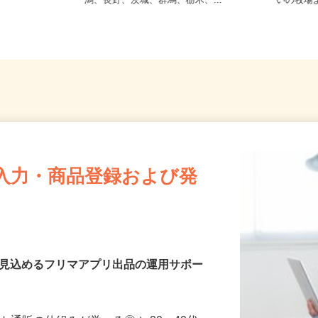
【004】岐阜、静岡、愛知、三重、新
静岡県
潟、長野、茨城、群馬、栃木、...
いの牧場
入力・商品登録および発
を見込めるフリマアプリ出品の運用サポー