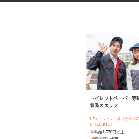
ビニールハウス内でのトマト栽
トイレットペーパー等
培・軽作業
製造スタッフ
株式会社 サンファーム富士山
UTエージェント株式会社 A
時給1,108円 ※別途交通費規定支
U《JXTK1C》
給
時給1,570円以上