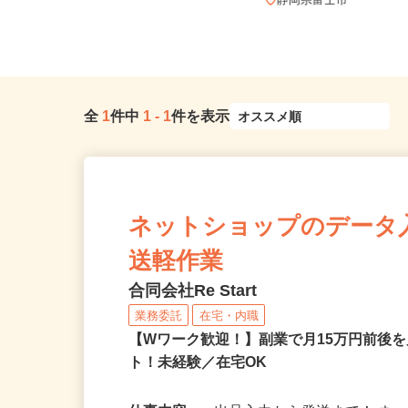
静岡県富士宮市麓字浅野396-1（まか
いの牧場より車で8分／ふも...
静岡県富士市
全
1
件中
1
-
1
件を表示
ネットショップのデータ
送軽作業
合同会社Re Start
業務委託
在宅・内職
【Wワーク歓迎！】副業で月15万円前後
ト！未経験／在宅OK