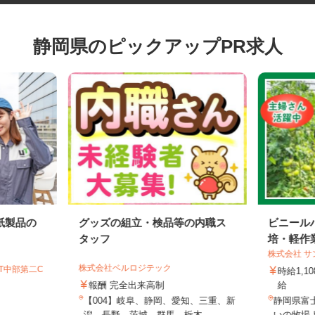
静岡県のピックアップPR求人
紙製品の
グッズの組立・検品等の内職ス
ビニー
タッフ
培・軽
株式会社
株式会社ベルロジテック
GT中部第二C
時給1
報酬 完全出来高制
給