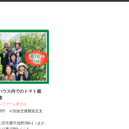
ルハウス内でのトマト栽
トイレットペーパー等紙製品の
作業
製造スタッフ
 サンファーム富士山
UTエージェント株式会社 AGT中部第二C
,108円 ※別途交通費規定支
U《JXTK1C》
時給1,570円以上