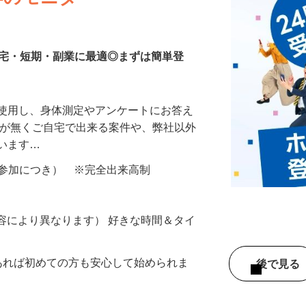
等のモニター
在宅・短期・副業に最適◎まずは簡単登
を使用し、身体測定やアンケートにお答え
所が無くご自宅で出来る案件や、弊社以外
ざいます…
ター参加につき） ※完全出来高制
ー内容により異なります） 好きな時間＆タイ
であれば初めての方も安心して始められま
後で見