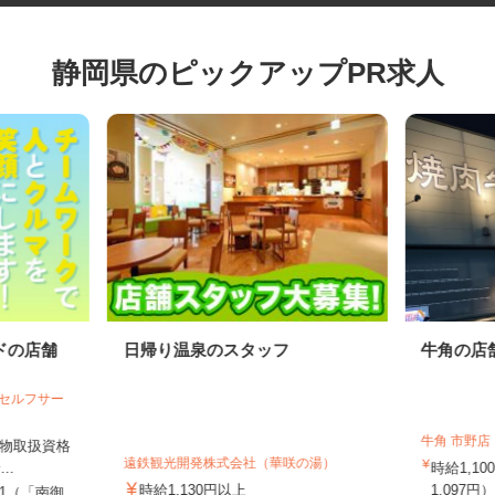
静岡県のピックアップPR求人
ドの店舗
日帰り温泉のスタッフ
牛角の
 セルフサー
牛角 市
危険物取扱資格
遠鉄観光開発株式会社（華咲の湯）
..
時給1