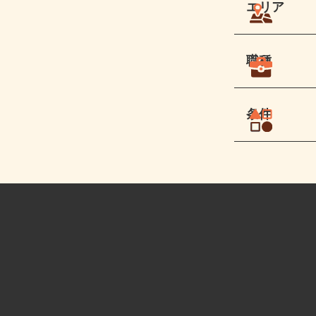
エリア
職種
条件