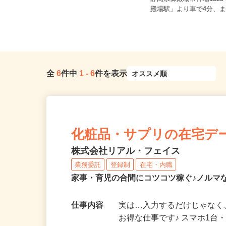
1,097円） 土日祝：時...
静岡県御殿場市神場1323
静岡県浜松市中央区天王町
殿場駅」より車で4分、また
全
6
件中
1
-
6
件を表示
化粧品・サプリの在宅デ
株式会社リアル・フェイス
業務委託
登録制
在宅・内職
家事・育児の合間にコツコツ稼ぐ♪ノルマ
仕事内容
実は…入力するだけじゃなく