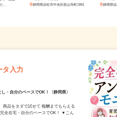
時給1,130円以上
1,097
-1（「南御
...
静岡県浜松市中央区舘山寺町1891
静岡
ータ入力
なし・自分のペースでOK！〈静岡県〉
、商品をタダで試せて 報酬までもらえる