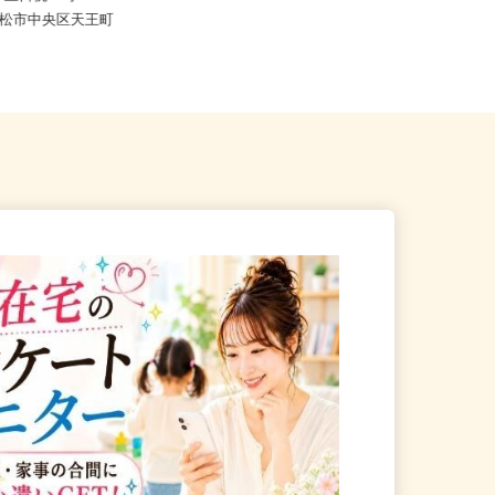
円） 土日祝：時...
静岡県御殿場市神場1323-1（「南御
県浜松市中央区天王町
殿場駅」より車で4分、また...