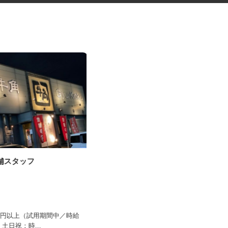
店舗スタッフ
セルフガソリンスタンドの店舗
スタッフ
オブリステーション御殿場 セルフサー
ビス
野店
時給1,200円以上 ★危険物取扱資格
,100円以上（試用期間中／時給
所持者はプラス100円時給...