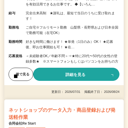
を有効活用できるお仕事です。 ◆【いろん…
給与
完全出来高制 ★謝礼は、最短で当日のうちに受け取れま
す！
勤務地
ご自宅※フルリモート勤務 山梨県・長野県および日本全国
で勤務可能（在宅OK）
勤務時間
好きな時間に働けます！ ★単発（1日のみ）OK！ ★応募
後、即お仕事開始も可！ ★在…
応募資格
＜未経験者OK／年齢不問＞⇒★特に20代〜50代の女性の登
録多数★ ※スマートフォンもしくはパソコンをお持ちの方
詳細を見る
後で見る
更新日： 2026/07/31 掲載終了日： 2026/08/24
ネットショップのデータ入力・商品登録および発
送軽作業
合同会社Re Start