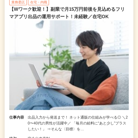
業務委託
在宅・内職
【Wワーク歓迎！】副業で月15万円前後を見込めるフリ
マアプリ出品の運用サポート！未経験／在宅OK
仕事内容
出品入力から発送まで！ ネット通販の仕組みが学べる◎ ＼2
0〜40代の男性が活躍中／ 「毎月の給料に“あと少し”プラス
したい！」 ⇒そんな〈目標〉を…