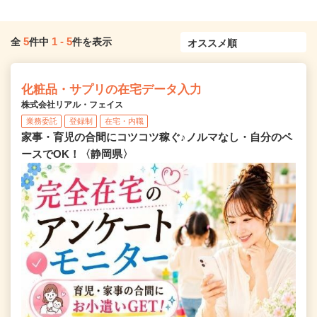
5
1
-
5
全
件中
件を表示
化粧品・サプリの在宅データ入力
株式会社リアル・フェイス
業務委託
登録制
在宅・内職
家事・育児の合間にコツコツ稼ぐ♪ノルマなし・自分のペ
ースでOK！〈静岡県〉