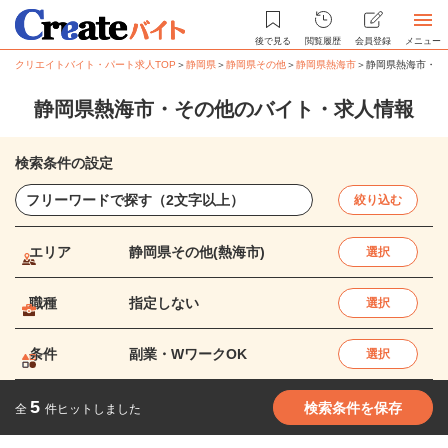
後で見る
閲覧履歴
会員登録
メニュー
クリエイトバイト・パート求人TOP
＞
静岡県
＞
静岡県その他
＞
静岡県熱海市
＞
静岡県熱海市・そ
静岡県熱海市・その他のバイト・求人情報
検索条件の設定
絞り込む
エリア
静岡県その他(熱海市)
選択
職種
指定しない
選択
条件
副業・WワークOK
選択
5
検索条件を保存
全
件ヒットしました