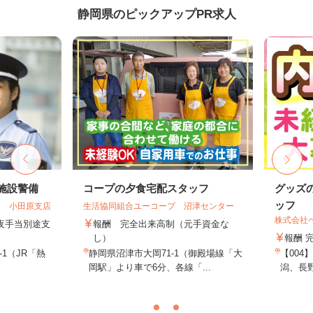
静岡県のピックアップPR求人
施設警備
コープの夕食宅配スタッフ
グッズの
ッフ
 小田原支店
生活協同組合ユーコープ 沼津センター
株式会社ベ
夜手当別途支
報酬 完全出来高制（元手資金な
し）
報酬 完
1（JR「熱
静岡県沼津市大岡71-1（御殿場線「大
【004
岡駅」より車で6分、各線「...
潟、長野