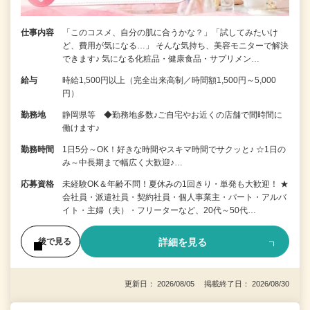
仕事内容
「このコスメ、自分の肌に合うかな？」「試してみたいけ
ど、費用が気になる…」 そんな気持ち、美容モニターで解決
できます♪ 気になる化粧品・健康食品・サプリメン…
給与
時給1,500円以上（完全出来高制／時間額1,500円～5,000
円）
勤務地
静岡県等 ◆勤務地多数♪ご自宅やお近くの店舗で間時間に
働けます♪
勤務時間
1日5分～OK！好きな時間やスキマ時間でサクッと♪ ☆1日の
み～中長期まで幅広く大歓迎♪…
応募資格
未経験OK＆年齢不問！夏休みの1回きり・単発も大歓迎！ ★
会社員・派遣社員・契約社員・個人事業主・パート・アルバ
イト・主婦（夫）・フリーターなど、20代～50代…
詳細を見る
後で見る
更新日： 2026/08/05 掲載終了日： 2026/08/30