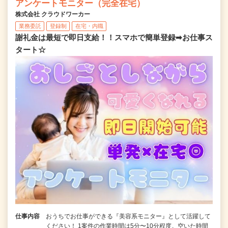
アンケートモニター（完全在宅）
株式会社 クラウドワーカー
業務委託
登録制
在宅・内職
謝礼金は最短で即日支給！！スマホで簡単登録➡お仕事ス
タート☆
仕事内容
おうちでお仕事ができる『美容系モニター』として活躍して
ください！ 1案件の作業時間は5分〜10分程度。空いた時間