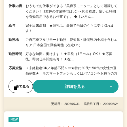
仕事内容
おうちでお仕事ができる『美容系モニター』として活躍して
ください！ 1案件の作業時間は5分〜10分程度。空いた時間
を有効活用できるお仕事です。 ◆【いろん…
給与
完全出来高制 ★謝礼は、最短で当日のうちに受け取れま
す！
勤務地
ご自宅※フルリモート勤務 愛知県・静岡県内全域を含むエ
リア 日本全国で勤務可能（在宅OK）
勤務時間
好きな時間に働けます！ ★単発（1日のみ）OK！ ★応募
後、即お仕事開始も可！ ★在…
応募資格
＜未経験者OK／年齢不問＞⇒★特に20代〜50代の女性の登
録多数★ ※スマートフォンもしくはパソコンをお持ちの方
詳細を見る
後で見る
更新日： 2026/07/31 掲載終了日： 2026/08/24
NEW