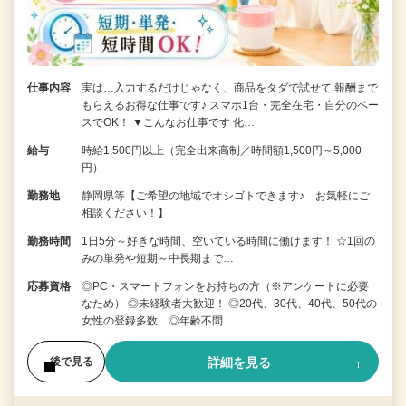
仕事内容
実は…入力するだけじゃなく、商品をタダで試せて 報酬まで
もらえるお得な仕事です♪ スマホ1台・完全在宅・自分のペー
スでOK！ ▼こんなお仕事です 化…
給与
時給1,500円以上（完全出来高制／時間額1,500円～5,000
円）
勤務地
静岡県等【ご希望の地域でオシゴトできます♪ お気軽にご
相談ください！】
勤務時間
1日5分～好きな時間、空いている時間に働けます！ ☆1回の
みの単発や短期～中長期まで…
応募資格
◎PC・スマートフォンをお持ちの方（※アンケートに必要
なため） ◎未経験者大歓迎！ ◎20代、30代、40代、50代の
女性の登録多数 ◎年齢不問
詳細を見る
後で見る