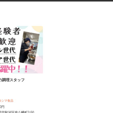
設の調理スタッフ
健康食品・化粧品・治験等のモ
ニター
キヨシマ食品
株式会社SOUKEN
170円
5,000円以上（1回のモニター参加に