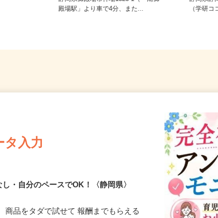
制
静岡県御殿場市神場1323-1（「南御
静岡県
殿場駅」より車で4分、また...
（学研コ
ータ入力
なし・自分のペースでOK！〈静岡県〉