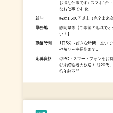
仕事内容
実は…入力するだけじゃなく
お得な仕事です♪ スマホ1台
なお仕事です 化…
給与
時給1,500円以上（完全出来高
勤務地
静岡県等【ご希望の地域でオ
い！】
勤務時間
1日5分～好きな時間、空い
や短期～中長期まで…
応募資格
◎PC・スマートフォンをお
◎未経験者大歓迎！ ◎20代
◎年齢不問