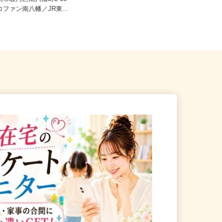
つき） ※完全出来高制
静岡市駿河区南八幡町2-50
コファン南八幡／JR東...
静岡県全域