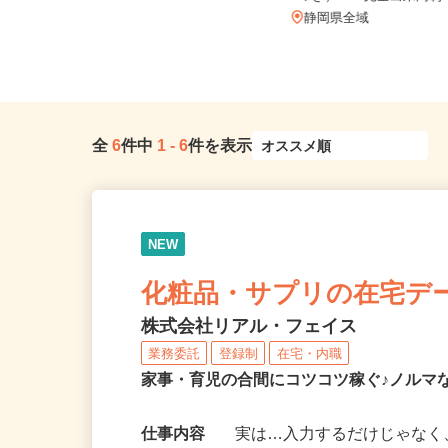
つき） ※完全出来高
静岡県静岡市駿河区南八幡町2-50
（学研ココファン南八幡／JR東...
静岡県全域
全
6
件中
1
-
6
件を表示
NEW
化粧品・サプリの在宅デ
株式会社リアル・フェイス
業務委託
登録制
在宅・内職
家事・育児の合間にコツコツ稼ぐ♪ノルマ