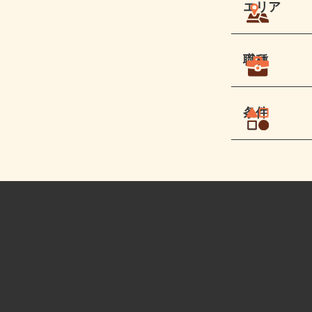
エリア
職種
条件