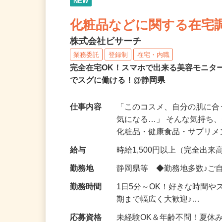
NEW
化粧品などに関する在宅
株式会社ビサーチ
業務委託
登録制
在宅・内職
完全在宅OK！スマホで出来る美容モニタ
でスグに働ける！@静岡県
仕事内容
「このコスメ、自分の肌に
気になる…」 そんな気持ち
化粧品・健康食品・サプリ
給与
時給1,500円以上（完全出来高
勤務地
静岡県等 ◆勤務地多数♪ご
勤務時間
1日5分～OK！好きな時間や
期まで幅広く大歓迎♪…