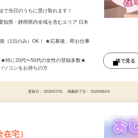
分〜10分程度。空いた時間を有効活用できる
最短で当日のうちに受け取れます！
愛知県・静岡県内全域を含むエリア 日本
単発（1日のみ）OK！ ★応募後、即お仕事
⇒★特に20代〜50代の女性の登録多数★
後で見
パソコンをお持ちの方
更新日： 2026/07/31 掲載終了日： 2026/08/24