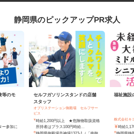
静岡県のピックアップPR求人
験等のモ
セルフガソリンスタンドの店舗
福祉施
スタッフ
オブリステーション御殿場 セルフサー
ビス
株式会社
時給1,200円以上 ★危険物取扱資格
モニター参加に
所持者はプラス100円時給...
時給1,