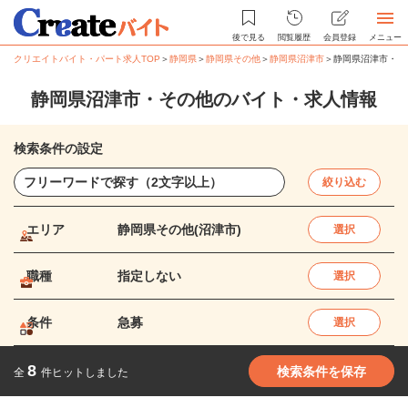
後で見る
閲覧履歴
会員登録
メニュー
クリエイトバイト・パート求人TOP
＞
静岡県
＞
静岡県その他
＞
静岡県沼津市
＞
静岡県沼津市・そ
静岡県沼津市・その他のバイト・求人情報
検索条件の設定
絞り込む
エリア
静岡県その他(沼津市)
選択
職種
指定しない
選択
条件
急募
選択
8
検索条件を保存
全
件ヒットしました