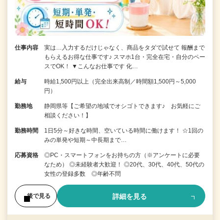
仕事内容
実は…入力するだけじゃなく、商品をタダで試せて 報酬まで
もらえるお得な仕事です♪ スマホ1台・完全在宅・自分のペー
スでOK！ ▼こんなお仕事です 化…
給与
時給1,500円以上（完全出来高制／時間額1,500円～5,000
円）
勤務地
静岡県等【ご希望の地域でオシゴトできます♪ お気軽にご
相談ください！】
勤務時間
1日5分～好きな時間、空いている時間に働けます！ ☆1回の
みの単発や短期～中長期まで…
応募資格
◎PC・スマートフォンをお持ちの方（※アンケートに必要
なため） ◎未経験者大歓迎！ ◎20代、30代、40代、50代の
女性の登録多数 ◎年齢不問
詳細を見る
後で見る