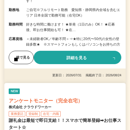
す！
勤務地
ご自宅※フルリモート勤務 愛知県・静岡県内全域を含むエ
リア 日本全国で勤務可能（在宅OK）
勤務時間
好きな時間に働けます！ ★単発（1日のみ）OK！ ★応募
後、即お仕事開始も可！ ★在…
応募資格
＜未経験者OK／年齢不問＞⇒★特に20代〜50代の女性の登
録多数★ ※スマートフォンもしくはパソコンをお持ちの方
詳細を見る
後で見る
更新日： 2026/07/31 掲載終了日： 2026/08/24
NEW
アンケートモニター（完全在宅）
株式会社 クラウドワーカー
業務委託
登録制
在宅・内職
謝礼金は最短で即日支給！！スマホで簡単登録➡お仕事ス
タート☆