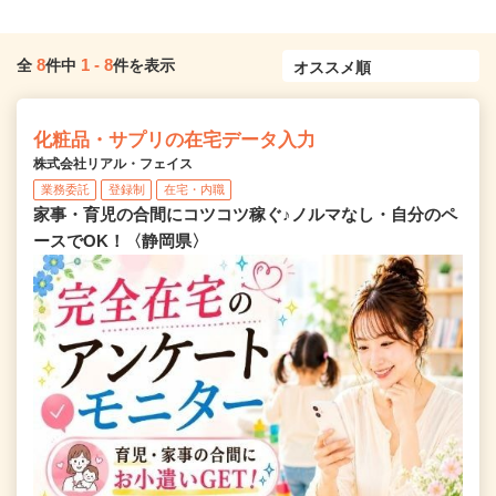
8
1
-
8
全
件中
件を表示
化粧品・サプリの在宅データ入力
株式会社リアル・フェイス
業務委託
登録制
在宅・内職
家事・育児の合間にコツコツ稼ぐ♪ノルマなし・自分のペ
ースでOK！〈静岡県〉