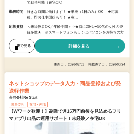
で勤務可能（在宅OK）
勤務時間
好きな時間に働けます！ ★単発（1日のみ）OK！ ★応募
後、即お仕事開始も可！ ★在…
応募資格
＜未経験者OK／年齢不問＞⇒★特に20代〜50代の女性の登
録多数★ ※スマートフォンもしくはパソコンをお持ちの方
詳細を見る
後で見る
更新日： 2026/07/31 掲載終了日： 2026/08/24
ネットショップのデータ入力・商品登録および発
送軽作業
合同会社Re Start
業務委託
在宅・内職
【Wワーク歓迎！】副業で月15万円前後を見込めるフリ
マアプリ出品の運用サポート！未経験／在宅OK