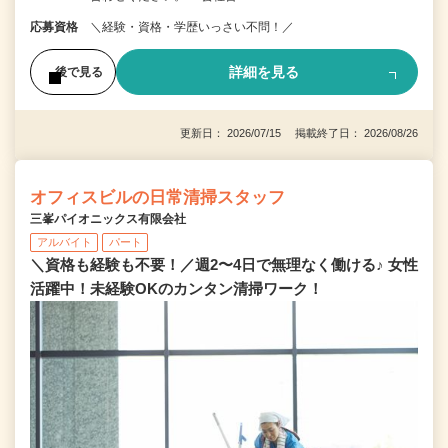
応募資格
＼経験・資格・学歴いっさい不問！／
詳細を見る
後で見る
更新日： 2026/07/15 掲載終了日： 2026/08/26
オフィスビルの日常清掃スタッフ
三峯パイオニックス有限会社
アルバイト
パート
＼資格も経験も不要！／週2〜4日で無理なく働ける♪ 女性
活躍中！未経験OKのカンタン清掃ワーク！