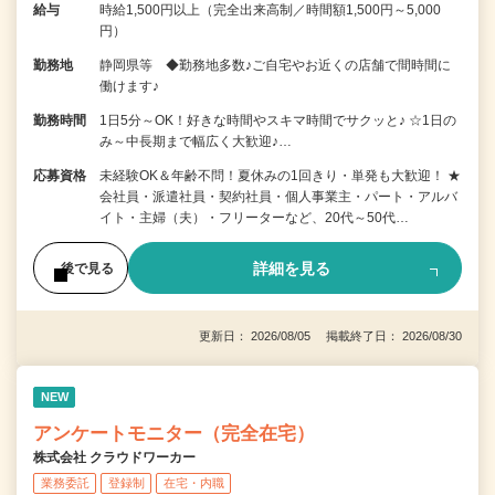
給与
時給1,500円以上（完全出来高制／時間額1,500円～5,000
円）
勤務地
静岡県等 ◆勤務地多数♪ご自宅やお近くの店舗で間時間に
働けます♪
勤務時間
1日5分～OK！好きな時間やスキマ時間でサクッと♪ ☆1日の
み～中長期まで幅広く大歓迎♪…
応募資格
未経験OK＆年齢不問！夏休みの1回きり・単発も大歓迎！ ★
会社員・派遣社員・契約社員・個人事業主・パート・アルバ
イト・主婦（夫）・フリーターなど、20代～50代…
詳細を見る
後で見る
更新日： 2026/08/05 掲載終了日： 2026/08/30
NEW
アンケートモニター（完全在宅）
株式会社 クラウドワーカー
業務委託
登録制
在宅・内職