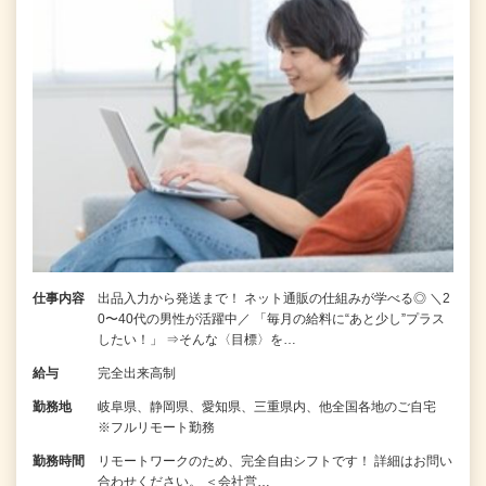
仕事内容
出品入力から発送まで！ ネット通販の仕組みが学べる◎ ＼2
0〜40代の男性が活躍中／ 「毎月の給料に“あと少し”プラス
したい！」 ⇒そんな〈目標〉を…
給与
完全出来高制
勤務地
岐阜県、静岡県、愛知県、三重県内、他全国各地のご自宅
※フルリモート勤務
勤務時間
リモートワークのため、完全自由シフトです！ 詳細はお問い
合わせください。 ＜会社営…