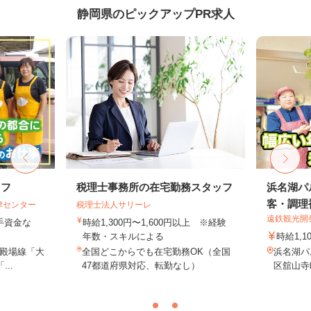
静岡県のピックアップPR求人
ッフ
税理士事務所の在宅勤務スタッフ
浜名湖パ
客・調理補
津センター
税理士法人サリーレ
遠鉄観光開
手資金な
時給1,300円〜1,600円以上 ※経験
年数・スキルによる
時給1,1
御殿場線「大
全国どこからでも在宅勤務OK（全国
浜名湖パ
..
47都道府県対応、転勤なし）
区舘山寺町