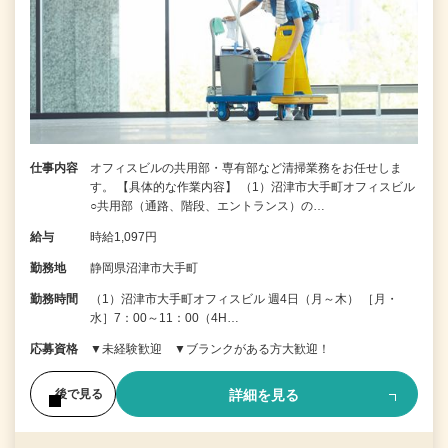
仕事内容
オフィスビルの共用部・専有部など清掃業務をお任せしま
す。 【具体的な作業内容】 （1）沼津市大手町オフィスビル
○共用部（通路、階段、エントランス）の…
給与
時給1,097円
勤務地
静岡県沼津市大手町
勤務時間
（1）沼津市大手町オフィスビル 週4日（月～木） ［月・
水］7：00～11：00（4H…
応募資格
▼未経験歓迎 ▼ブランクがある方大歓迎！
詳細を見る
後で見る