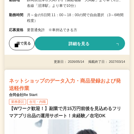
各線「沼津駅」より車で10分）
勤務時間
月～金の5日間 11：00～18：00の間で自由選択 （3～6時間
程度）
応募資格
要普通免許 ※車持込できる方
詳細を見る
後で見る
更新日： 2026/05/14 掲載終了日： 2027/03/14
ネットショップのデータ入力・商品登録および発
送軽作業
合同会社Re Start
業務委託
在宅・内職
【Wワーク歓迎！】副業で月15万円前後を見込めるフリ
マアプリ出品の運用サポート！未経験／在宅OK