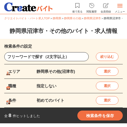
後で見る
閲覧履歴
会員登録
メニュー
クリエイトバイト・パート求人TOP
＞
静岡県
＞
静岡県その他
＞
静岡県沼津市
＞
静岡県沼津市・そ
静岡県沼津市・その他のバイト・求人情報
検索条件の設定
絞り込む
エリア
静岡県その他(沼津市)
選択
職種
指定しない
選択
条件
初めてのバイト
選択
8
検索条件を保存
全
件ヒットしました