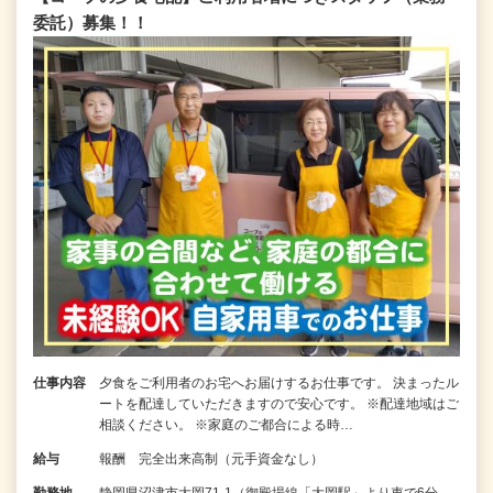
委託）募集！！
仕事内容
夕食をご利用者のお宅へお届けするお仕事です。 決まったル
ートを配達していただきますので安心です。 ※配達地域はご
相談ください。 ※家庭のご都合による時…
給与
報酬 完全出来高制（元手資金なし）
勤務地
静岡県沼津市大岡71-1（御殿場線「大岡駅」より車で6分、