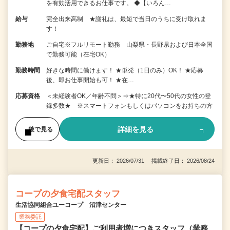
を有効活用できるお仕事です。 ◆【いろん…
給与
完全出来高制 ★謝礼は、最短で当日のうちに受け取れま
す！
勤務地
ご自宅※フルリモート勤務 山梨県・長野県および日本全国
で勤務可能（在宅OK）
勤務時間
好きな時間に働けます！ ★単発（1日のみ）OK！ ★応募
後、即お仕事開始も可！ ★在…
応募資格
＜未経験者OK／年齢不問＞⇒★特に20代〜50代の女性の登
録多数★ ※スマートフォンもしくはパソコンをお持ちの方
詳細を見る
後で見る
更新日： 2026/07/31 掲載終了日： 2026/08/24
コープの夕食宅配スタッフ
生活協同組合ユーコープ 沼津センター
業務委託
【コープの夕食宅配】ご利用者増につきスタッフ（業務