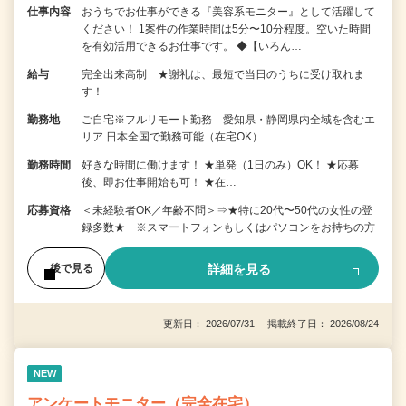
仕事内容
おうちでお仕事ができる『美容系モニター』として活躍して
ください！ 1案件の作業時間は5分〜10分程度。空いた時間
を有効活用できるお仕事です。 ◆【いろん…
給与
完全出来高制 ★謝礼は、最短で当日のうちに受け取れま
す！
勤務地
ご自宅※フルリモート勤務 愛知県・静岡県内全域を含むエ
リア 日本全国で勤務可能（在宅OK）
勤務時間
好きな時間に働けます！ ★単発（1日のみ）OK！ ★応募
後、即お仕事開始も可！ ★在…
応募資格
＜未経験者OK／年齢不問＞⇒★特に20代〜50代の女性の登
録多数★ ※スマートフォンもしくはパソコンをお持ちの方
詳細を見る
後で見る
更新日： 2026/07/31 掲載終了日： 2026/08/24
NEW
アンケートモニター（完全在宅）