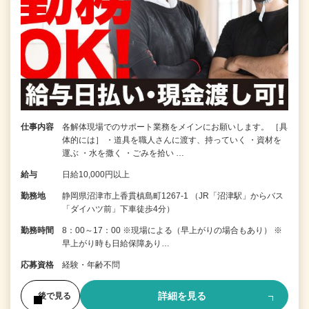
仕事内容
各解体現場でのサポート業務をメインにお願いします。 ［具
体的には］ ・道具を職人さんに渡す、持っていく ・資材を
運ぶ ・水を撒く ・ごみを拾い …
給与
日給10,000円以上
勤務地
静岡県沼津市上香貫槙島町1267-1 （JR「沼津駅」からバス
「ダイハツ前」下車徒歩4分）
勤務時間
8：00～17：00 ※現場による（早上がりの場合もあり） ※
早上がり時も日給保障あり…
応募資格
経験・年齢不問
詳細を見る
後で見る