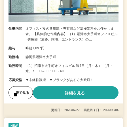
仕事内容
オフィスビルの共用部・専有部など清掃業務をお任せしま
す。 【具体的な作業内容】 （1）沼津市大手町オフィスビル
○共用部（通路、階段、エントランス）の…
給与
時給1,097円
勤務地
静岡県沼津市大手町
勤務時間
（1）沼津市大手町オフィスビル 週4日（月～木） ［月・
水］7：00～11：00（4H…
応募資格
▼未経験歓迎 ▼ブランクがある方大歓迎！
詳細を見る
後で見る
更新日： 2026/07/27 掲載終了日： 2026/09/04
NEW