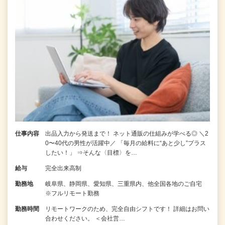
仕事内容
出品入力から発送まで！ ネット通販の仕組みが学べる◎ ＼2
0〜40代の男性が活躍中／ 「毎月の給料に“あと少し”プラス
したい！」 ⇒そんな〈目標〉を…
給与
完全出来高制
勤務地
岐阜県、静岡県、愛知県、三重県内、他全国各地のご自宅
※フルリモート勤務
勤務時間
リモートワークのため、完全自由シフトです！ 詳細はお問い
合わせください。 ＜会社営…