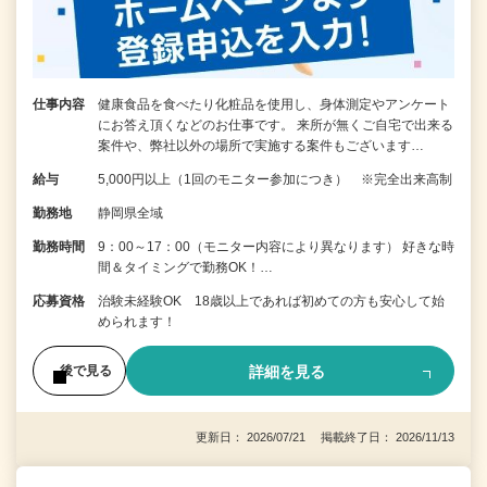
仕事内容
健康食品を食べたり化粧品を使用し、身体測定やアンケート
にお答え頂くなどのお仕事です。 来所が無くご自宅で出来る
案件や、弊社以外の場所で実施する案件もございます…
給与
5,000円以上（1回のモニター参加につき） ※完全出来高制
勤務地
静岡県全域
勤務時間
9：00～17：00（モニター内容により異なります） 好きな時
間＆タイミングで勤務OK！…
応募資格
治験未経験OK 18歳以上であれば初めての方も安心して始
められます！
詳細を見る
後で見る
更新日： 2026/07/21 掲載終了日： 2026/11/13