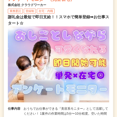
株式会社 クラウドワーカー
業務委託
登録制
在宅・内職
謝礼金は最短で即日支給！！スマホで簡単登録➡お仕事ス
タート☆
仕事内容
おうちでお仕事ができる『美容系モニター』として活躍して
ください！ 1案件の作業時間は5分〜10分程度。空いた時間