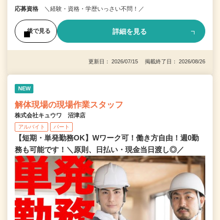
応募資格
＼経験・資格・学歴いっさい不問！／
詳細を見る
後で見る
更新日： 2026/07/15 掲載終了日： 2026/08/26
NEW
解体現場の現場作業スタッフ
株式会社キュウワ 沼津店
アルバイト
パート
【短期・単発勤務OK】Wワーク可！働き方自由！週0勤
務も可能です！＼原則、日払い・現金当日渡し◎／