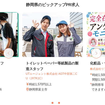
静岡県のピックアップPR求人
ッフ
トイレットペーパー等紙製品の製
化粧品・
造スタッフ
株式会社リ
UTエージェント株式会社 AGT中部第二C
時給1,
U《JXTK1C》
間額1,500
時給1,570円以上
静岡県等
6
静岡県富士市
できます♪