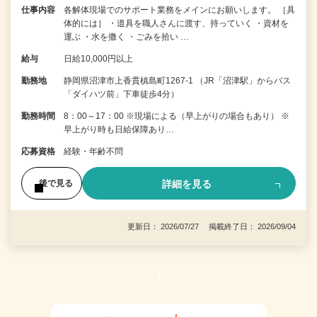
仕事内容
各解体現場でのサポート業務をメインにお願いします。 ［具
体的には］ ・道具を職人さんに渡す、持っていく ・資材を
運ぶ ・水を撒く ・ごみを拾い …
給与
日給10,000円以上
勤務地
静岡県沼津市上香貫槙島町1267-1 （JR「沼津駅」からバス
「ダイハツ前」下車徒歩4分）
勤務時間
8：00～17：00 ※現場による（早上がりの場合もあり） ※
早上がり時も日給保障あり…
応募資格
経験・年齢不問
詳細を見る
後で見る
更新日： 2026/07/27 掲載終了日： 2026/09/04
1