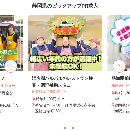
静岡県のピックアップPR求人
ッフ
浜名湖パルパルのレストラン接
熱海駅前
客・調理補助スタ...
士センター
株式会社東
遠鉄観光開発株式会社
手資金な
時給1,
時給1,100円以上
給
R身延線「入
浜名湖パルパル（静岡県浜松市中央
静岡県熱
..
区舘山寺町1891）
海駅」徒