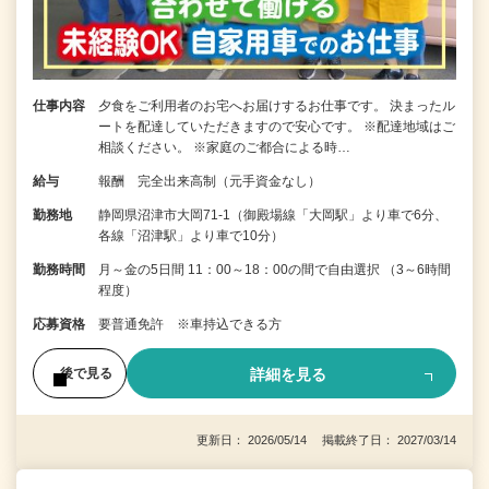
仕事内容
夕食をご利用者のお宅へお届けするお仕事です。 決まったル
ートを配達していただきますので安心です。 ※配達地域はご
相談ください。 ※家庭のご都合による時…
給与
報酬 完全出来高制（元手資金なし）
勤務地
静岡県沼津市大岡71-1（御殿場線「大岡駅」より車で6分、
各線「沼津駅」より車で10分）
勤務時間
月～金の5日間 11：00～18：00の間で自由選択 （3～6時間
程度）
応募資格
要普通免許 ※車持込できる方
詳細を見る
後で見る
更新日： 2026/05/14 掲載終了日： 2027/03/14