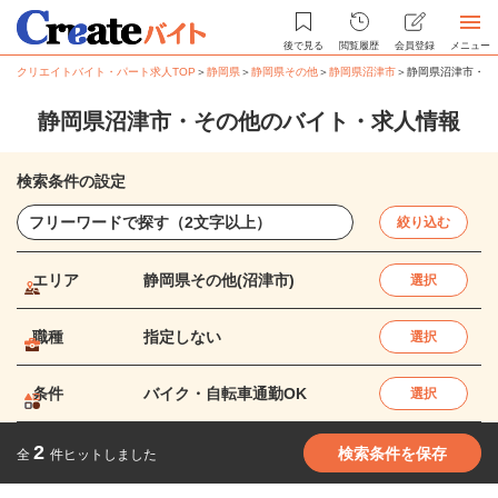
後で見る
閲覧履歴
会員登録
メニュー
クリエイトバイト・パート求人TOP
＞
静岡県
＞
静岡県その他
＞
静岡県沼津市
＞
静岡県沼津市・そ
静岡県沼津市・その他のバイト・求人情報
検索条件の設定
絞り込む
エリア
静岡県その他(沼津市)
選択
職種
指定しない
選択
条件
バイク・自転車通勤OK
選択
2
検索条件を保存
全
件ヒットしました