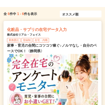
6
1
-
6
全
件中
件を表示
化粧品・サプリの在宅データ入力
株式会社リアル・フェイス
業務委託
登録制
在宅・内職
家事・育児の合間にコツコツ稼ぐ♪ノルマなし・自分のペ
ースでOK！〈静岡県〉