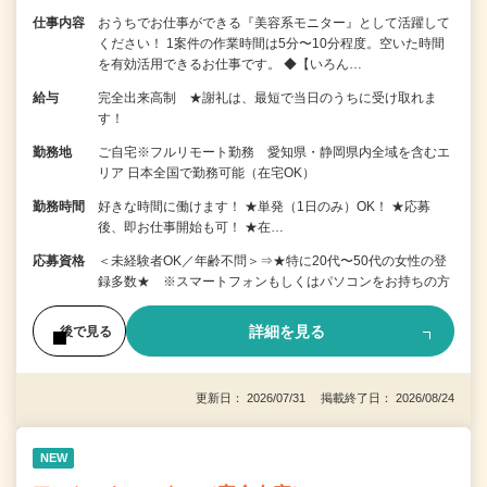
仕事内容
おうちでお仕事ができる『美容系モニター』として活躍して
ください！ 1案件の作業時間は5分〜10分程度。空いた時間
を有効活用できるお仕事です。 ◆【いろん…
給与
完全出来高制 ★謝礼は、最短で当日のうちに受け取れま
す！
勤務地
ご自宅※フルリモート勤務 愛知県・静岡県内全域を含むエ
リア 日本全国で勤務可能（在宅OK）
勤務時間
好きな時間に働けます！ ★単発（1日のみ）OK！ ★応募
後、即お仕事開始も可！ ★在…
応募資格
＜未経験者OK／年齢不問＞⇒★特に20代〜50代の女性の登
録多数★ ※スマートフォンもしくはパソコンをお持ちの方
詳細を見る
後で見る
更新日： 2026/07/31 掲載終了日： 2026/08/24
NEW