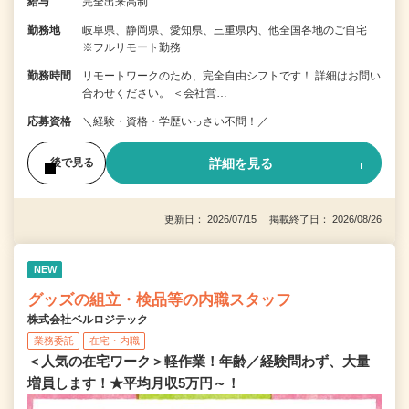
給与
完全出来高制
勤務地
岐阜県、静岡県、愛知県、三重県内、他全国各地のご自宅
※フルリモート勤務
勤務時間
リモートワークのため、完全自由シフトです！ 詳細はお問い
合わせください。 ＜会社営…
応募資格
＼経験・資格・学歴いっさい不問！／
詳細を見る
後で見る
更新日： 2026/07/15 掲載終了日： 2026/08/26
NEW
グッズの組立・検品等の内職スタッフ
株式会社ベルロジテック
業務委託
在宅・内職
＜人気の在宅ワーク＞軽作業！年齢／経験問わず、大量
増員します！★平均月収5万円～！