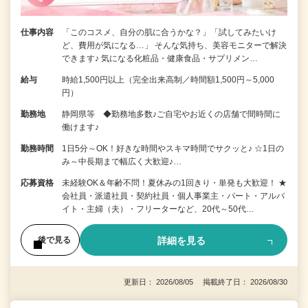
仕事内容
「このコスメ、自分の肌に合うかな？」「試してみたいけ
ど、費用が気になる…」 そんな気持ち、美容モニターで解決
できます♪ 気になる化粧品・健康食品・サプリメン…
給与
時給1,500円以上（完全出来高制／時間額1,500円～5,000
円）
勤務地
静岡県等 ◆勤務地多数♪ご自宅やお近くの店舗で間時間に
働けます♪
勤務時間
1日5分～OK！好きな時間やスキマ時間でサクッと♪ ☆1日の
み～中長期まで幅広く大歓迎♪…
応募資格
未経験OK＆年齢不問！夏休みの1回きり・単発も大歓迎！ ★
会社員・派遣社員・契約社員・個人事業主・パート・アルバ
イト・主婦（夫）・フリーターなど、20代～50代…
詳細を見る
後で見る
更新日： 2026/08/05 掲載終了日： 2026/08/30