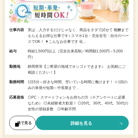
仕事内容
実は…入力するだけじゃなく、商品をタダで試せて 報酬まで
もらえるお得な仕事です♪ スマホ1台・完全在宅・自分のペー
スでOK！ ▼こんなお仕事です 化…
給与
時給1,500円以上（完全出来高制／時間額1,500円～5,000
円）
勤務地
静岡県等【ご希望の地域でオシゴトできます♪ お気軽にご
相談ください！】
勤務時間
1日5分～好きな時間、空いている時間に働けます！ ☆1回の
みの単発や短期～中長期まで…
応募資格
◎PC・スマートフォンをお持ちの方（※アンケートに必要
なため） ◎未経験者大歓迎！ ◎20代、30代、40代、50代の
女性の登録多数 ◎年齢不問
詳細を見る
後で見る