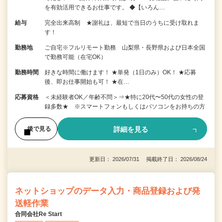
を有効活用できるお仕事です。 ◆【いろん…
給与
完全出来高制 ★謝礼は、最短で当日のうちに受け取れま
す！
勤務地
ご自宅※フルリモート勤務 山梨県・長野県および日本全国
で勤務可能（在宅OK）
勤務時間
好きな時間に働けます！ ★単発（1日のみ）OK！ ★応募
後、即お仕事開始も可！ ★在…
応募資格
＜未経験者OK／年齢不問＞⇒★特に20代〜50代の女性の登
録多数★ ※スマートフォンもしくはパソコンをお持ちの方
詳細を見る
後で見る
更新日： 2026/07/31 掲載終了日： 2026/08/24
ネットショップのデータ入力・商品登録および発
送軽作業
合同会社Re Start