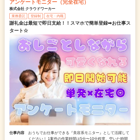
アンケートモニター（完全在宅）
株式会社 クラウドワーカー
業務委託
登録制
在宅・内職
謝礼金は最短で即日支給！！スマホで簡単登録➡お仕事ス
タート☆
仕事内容
おうちでお仕事ができる『美容系モニター』として活躍して
ください！ 1案件の作業時間は5分〜10分程度。空いた時間