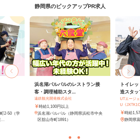
静岡県のピックアップPR求人
フ
浜名湖パルパルのレストラン接
トイレッ
客・調理補助スタ...
造スタッ
遠鉄観光開発株式会社
UTエージェ
U《JXTK1
時給1,100円以上
時給1,5
2-50（学
浜名湖パルパル（静岡県浜松市中央
..
区舘山寺町1891）
静岡県