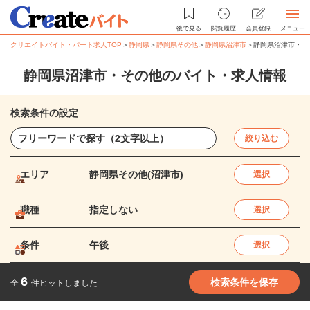
後で見る
閲覧履歴
会員登録
メニュー
クリエイトバイト・パート求人TOP
＞
静岡県
＞
静岡県その他
＞
静岡県沼津市
＞
静岡県沼津市・そ
静岡県沼津市・その他のバイト・求人情報
検索条件の設定
絞り込む
エリア
静岡県その他(沼津市)
選択
職種
指定しない
選択
条件
午後
選択
6
検索条件を保存
全
件ヒットしました