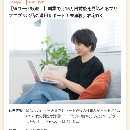
業務委託
在宅・内職
【Wワーク歓迎！】副業で月15万円前後を見込めるフリ
マアプリ出品の運用サポート！未経験／在宅OK
仕事内容
出品入力から発送まで！ ネット通販の仕組みが学べる◎ ＼2
0〜40代の男性が活躍中／ 「毎月の給料に“あと少し”プラス
したい！」 ⇒そんな〈目標〉を…