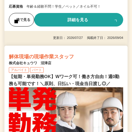
応募資格
年齢＆経験不問！学生／ペット／ネイル不可！
詳細を見る
後で見る
更新日： 2026/07/27 掲載終了日： 2026/09/04
解体現場の現場作業スタッフ
株式会社キュウワ 沼津店
アルバイト
パート
【短期・単発勤務OK】Wワーク可！働き方自由！週0勤
務も可能です！＼原則、日払い・現金当日渡し◎／