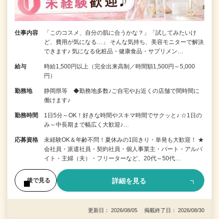
仕事内容
「このコスメ、自分の肌に合うかな？」「試してみたいけ
ど、費用が気になる…」 そんな気持ち、美容モニターで解決
できます♪ 気になる化粧品・健康食品・サプリメン…
給与
時給1,500円以上（完全出来高制／時間額1,500円～5,000
円）
勤務地
静岡県等 ◆勤務地多数♪ご自宅やお近くの店舗で間時間に
働けます♪
勤務時間
1日5分～OK！好きな時間やスキマ時間でサクッと♪ ☆1日の
み～中長期まで幅広く大歓迎♪…
応募資格
未経験OK＆年齢不問！夏休みの1回きり・単発も大歓迎！ ★
会社員・派遣社員・契約社員・個人事業主・パート・アルバ
イト・主婦（夫）・フリーターなど、20代～50代…
詳細を見る
後で見る
更新日： 2026/08/05 掲載終了日： 2026/08/30