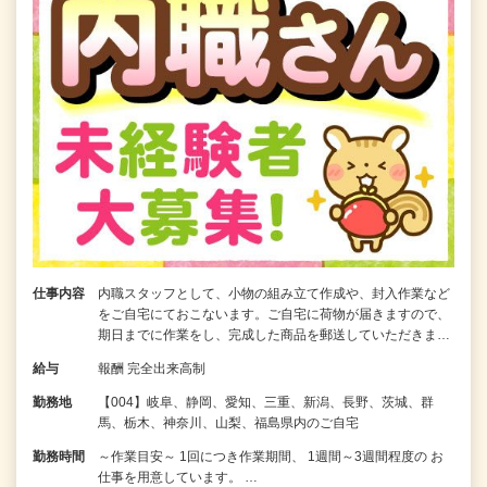
仕事内容
内職スタッフとして、小物の組み立て作成や、封入作業など
をご自宅にておこないます。ご自宅に荷物が届きますので、
期日までに作業をし、完成した商品を郵送していただきま…
給与
報酬 完全出来高制
勤務地
【004】岐阜、静岡、愛知、三重、新潟、長野、茨城、群
馬、栃木、神奈川、山梨、福島県内のご自宅
勤務時間
～作業目安～ 1回につき作業期間、 1週間～3週間程度の お
仕事を用意しています。 …