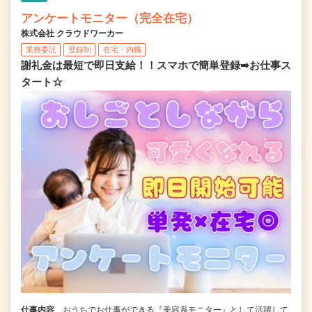
アンケートモニター（完全在宅）
株式会社 クラウドワーカー
業務委託
登録制
在宅・内職
謝礼金は最短で即日支給！！スマホで簡単登録➡お仕事ス
タート☆
仕事内容
おうちでお仕事ができる『美容系モニター』として活躍して