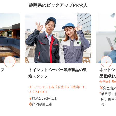
静岡県のピックアップPR求人
ッフ
トイレットペーパー等紙製品の製
ネットシ
造スタッフ
品登録およ
合同会社Re S
UTエージェント株式会社 AGT中部第二C
完全出
U《JXTK1C》
岐阜県、
時給1,570円以上
内、他全
静岡県富士市
モ...