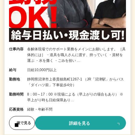
仕事内容
各解体現場でのサポート業務をメインにお願いします。 ［具
体的には］ ・道具を職人さんに渡す、持っていく ・資材を
運ぶ ・水を撒く ・ごみを拾い …
給与
日給10,000円以上
勤務地
静岡県沼津市上香貫槙島町1267-1 （JR「沼津駅」からバス
「ダイハツ前」下車徒歩4分）
勤務時間
8：00～17：00 ※現場による（早上がりの場合もあり） ※
早上がり時も日給保障あり…
応募資格
経験・年齢不問
詳細を見る
後で見る