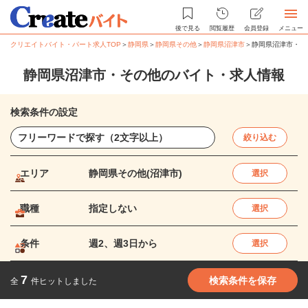
後で見る
閲覧履歴
会員登録
メニュー
クリエイトバイト・パート求人TOP
＞
静岡県
＞
静岡県その他
＞
静岡県沼津市
＞
静岡県沼津市・そ
静岡県沼津市・その他のバイト・求人情報
検索条件の設定
絞り込む
エリア
静岡県その他(沼津市)
選択
職種
指定しない
選択
条件
週2、週3日から
選択
7
検索条件を保存
全
件ヒットしました