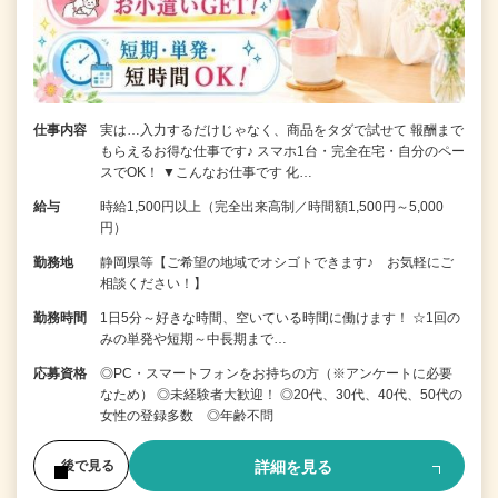
仕事内容
実は…入力するだけじゃなく、商品をタダで試せて 報酬まで
もらえるお得な仕事です♪ スマホ1台・完全在宅・自分のペー
スでOK！ ▼こんなお仕事です 化…
給与
時給1,500円以上（完全出来高制／時間額1,500円～5,000
円）
勤務地
静岡県等【ご希望の地域でオシゴトできます♪ お気軽にご
相談ください！】
勤務時間
1日5分～好きな時間、空いている時間に働けます！ ☆1回の
みの単発や短期～中長期まで…
応募資格
◎PC・スマートフォンをお持ちの方（※アンケートに必要
なため） ◎未経験者大歓迎！ ◎20代、30代、40代、50代の
女性の登録多数 ◎年齢不問
詳細を見る
後で見る