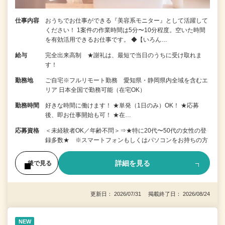
仕事内容
おうちでお仕事ができる『美容系モニター』として活躍して
ください！ 1案件の作業時間は5分〜10分程度。空いた時間
を有効活用できるお仕事です。 ◆【いろん…
給与
完全出来高制 ★謝礼は、最短で当日のうちに受け取れま
す！
勤務地
ご自宅※フルリモート勤務 愛知県・静岡県内全域を含むエ
リア 日本全国で勤務可能（在宅OK）
勤務時間
好きな時間に働けます！ ★単発（1日のみ）OK！ ★応募
後、即お仕事開始も可！ ★在…
応募資格
＜未経験者OK／年齢不問＞⇒★特に20代〜50代の女性の登
録多数★ ※スマートフォンもしくはパソコンをお持ちの方
詳細を見る
後で見る
更新日： 2026/07/31 掲載終了日： 2026/08/24
NEW