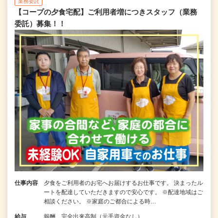
業務委託
【コープの夕食宅配】ご利用者増につきスタッフ（業務
委託）募集！！
仕事内容
夕食をご利用者のお宅へお届けするお仕事です。 決まったル
ートを配達していただきますので安心です。 ※配達地域はご
相談ください。 ※家庭のご都合による時…
給与
報酬 完全出来高制（元手資金なし）