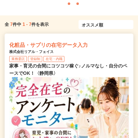
7
1
-
7
全
件中
件を表示
化粧品・サプリの在宅データ入力
株式会社リアル・フェイス
業務委託
登録制
在宅・内職
家事・育児の合間にコツコツ稼ぐ♪ノルマなし・自分のペ
ースでOK！〈静岡県〉