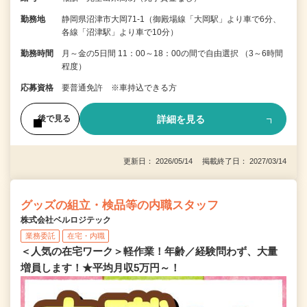
勤務地
静岡県沼津市大岡71-1（御殿場線「大岡駅」より車で6分、
各線「沼津駅」より車で10分）
勤務時間
月～金の5日間 11：00～18：00の間で自由選択 （3～6時間
程度）
応募資格
要普通免許 ※車持込できる方
詳細を見る
後で見る
更新日： 2026/05/14 掲載終了日： 2027/03/14
グッズの組立・検品等の内職スタッフ
株式会社ベルロジテック
業務委託
在宅・内職
＜人気の在宅ワーク＞軽作業！年齢／経験問わず、大量
増員します！★平均月収5万円～！