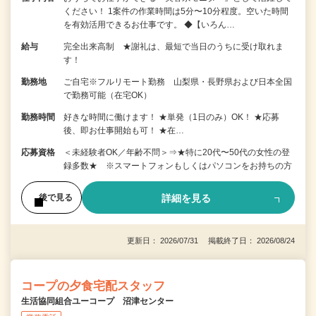
ください！ 1案件の作業時間は5分〜10分程度。空いた時間
を有効活用できるお仕事です。 ◆【いろん…
給与
完全出来高制 ★謝礼は、最短で当日のうちに受け取れま
す！
勤務地
ご自宅※フルリモート勤務 山梨県・長野県および日本全国
で勤務可能（在宅OK）
勤務時間
好きな時間に働けます！ ★単発（1日のみ）OK！ ★応募
後、即お仕事開始も可！ ★在…
応募資格
＜未経験者OK／年齢不問＞⇒★特に20代〜50代の女性の登
録多数★ ※スマートフォンもしくはパソコンをお持ちの方
詳細を見る
後で見る
更新日： 2026/07/31 掲載終了日： 2026/08/24
コープの夕食宅配スタッフ
生活協同組合ユーコープ 沼津センター