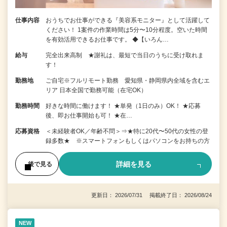
仕事内容
おうちでお仕事ができる『美容系モニター』として活躍して
ください！ 1案件の作業時間は5分〜10分程度。空いた時間
を有効活用できるお仕事です。 ◆【いろん…
給与
完全出来高制 ★謝礼は、最短で当日のうちに受け取れま
す！
勤務地
ご自宅※フルリモート勤務 愛知県・静岡県内全域を含むエ
リア 日本全国で勤務可能（在宅OK）
勤務時間
好きな時間に働けます！ ★単発（1日のみ）OK！ ★応募
後、即お仕事開始も可！ ★在…
応募資格
＜未経験者OK／年齢不問＞⇒★特に20代〜50代の女性の登
録多数★ ※スマートフォンもしくはパソコンをお持ちの方
詳細を見る
後で見る
更新日： 2026/07/31 掲載終了日： 2026/08/24
NEW