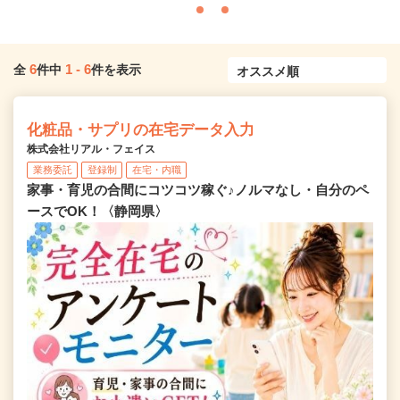
6
1
-
6
全
件中
件を表示
化粧品・サプリの在宅データ入力
株式会社リアル・フェイス
業務委託
登録制
在宅・内職
家事・育児の合間にコツコツ稼ぐ♪ノルマなし・自分のペ
ースでOK！〈静岡県〉