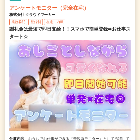
アンケートモニター（完全在宅）
株式会社 クラウドワーカー
業務委託
登録制
在宅・内職
謝礼金は最短で即日支給！！スマホで簡単登録➡お仕事ス
タート☆
仕事内容
おうちでお仕事ができる『美容系モニター』として活躍して