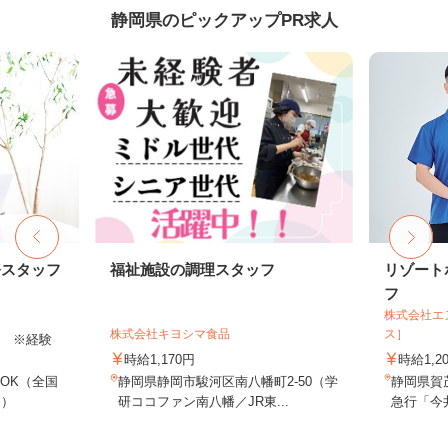
静岡県のピックアップPR求人
務スタッフ
福祉施設の調理スタッフ
リゾート
フ
株式会社エ
株式会社キヨシマ食品
ス］
以上 ※経験
時給1,170円
時給1,2
OK（全国
静岡県静岡市駿河区南八幡町2-50（学
静岡県賀
し）
研ココファン南八幡／JR東...
急行「今井