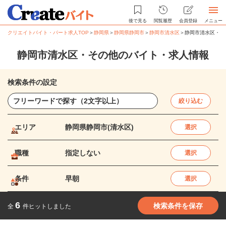
後で見る
閲覧履歴
会員登録
メニュー
クリエイトバイト・パート求人TOP
＞
静岡県
＞
静岡県静岡市
＞
静岡市清水区
＞
静岡市清水区・そ
静岡市清水区・その他のバイト・求人情報
検索条件の設定
絞り込む
エリア
静岡県静岡市(清水区)
選択
職種
指定しない
選択
条件
早朝
選択
6
検索条件を保存
全
件ヒットしました