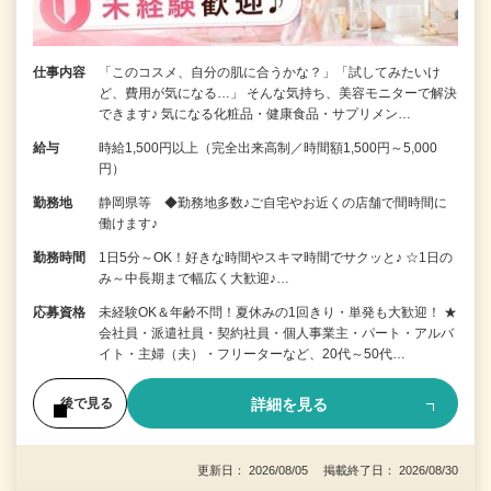
仕事内容
「このコスメ、自分の肌に合うかな？」「試してみたいけ
ど、費用が気になる…」 そんな気持ち、美容モニターで解決
できます♪ 気になる化粧品・健康食品・サプリメン…
給与
時給1,500円以上（完全出来高制／時間額1,500円～5,000
円）
勤務地
静岡県等 ◆勤務地多数♪ご自宅やお近くの店舗で間時間に
働けます♪
勤務時間
1日5分～OK！好きな時間やスキマ時間でサクッと♪ ☆1日の
み～中長期まで幅広く大歓迎♪…
応募資格
未経験OK＆年齢不問！夏休みの1回きり・単発も大歓迎！ ★
会社員・派遣社員・契約社員・個人事業主・パート・アルバ
イト・主婦（夫）・フリーターなど、20代～50代…
詳細を見る
後で見る
更新日： 2026/08/05 掲載終了日： 2026/08/30