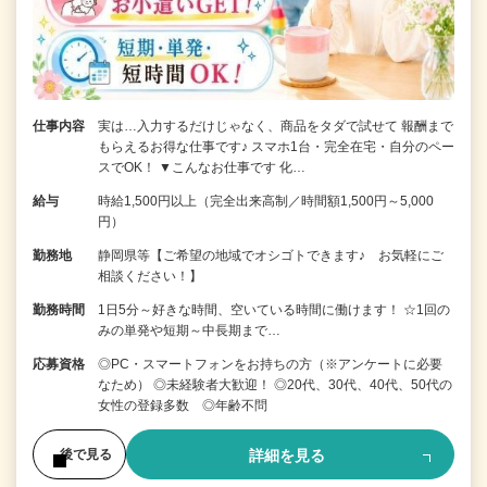
仕事内容
実は…入力するだけじゃなく、商品をタダで試せて 報酬まで
もらえるお得な仕事です♪ スマホ1台・完全在宅・自分のペー
スでOK！ ▼こんなお仕事です 化…
給与
時給1,500円以上（完全出来高制／時間額1,500円～5,000
円）
勤務地
静岡県等【ご希望の地域でオシゴトできます♪ お気軽にご
相談ください！】
勤務時間
1日5分～好きな時間、空いている時間に働けます！ ☆1回の
みの単発や短期～中長期まで…
応募資格
◎PC・スマートフォンをお持ちの方（※アンケートに必要
なため） ◎未経験者大歓迎！ ◎20代、30代、40代、50代の
女性の登録多数 ◎年齢不問
詳細を見る
後で見る