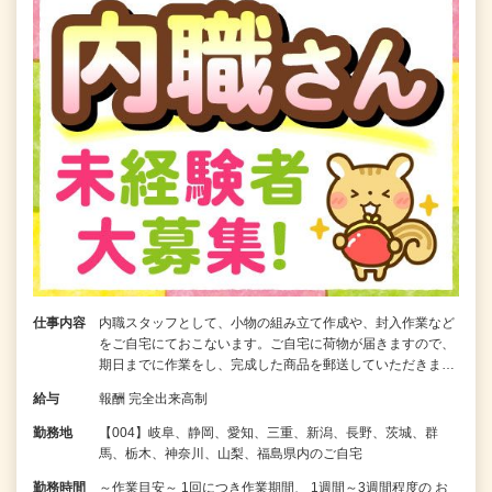
仕事内容
内職スタッフとして、小物の組み立て作成や、封入作業など
をご自宅にておこないます。ご自宅に荷物が届きますので、
期日までに作業をし、完成した商品を郵送していただきま…
給与
報酬 完全出来高制
勤務地
【004】岐阜、静岡、愛知、三重、新潟、長野、茨城、群
馬、栃木、神奈川、山梨、福島県内のご自宅
勤務時間
～作業目安～ 1回につき作業期間、 1週間～3週間程度の お