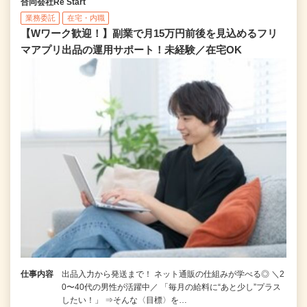
合同会社Re Start
業務委託
在宅・内職
【Wワーク歓迎！】副業で月15万円前後を見込めるフリ
マアプリ出品の運用サポート！未経験／在宅OK
仕事内容
出品入力から発送まで！ ネット通販の仕組みが学べる◎ ＼2
0〜40代の男性が活躍中／ 「毎月の給料に“あと少し”プラス
したい！」 ⇒そんな〈目標〉を…