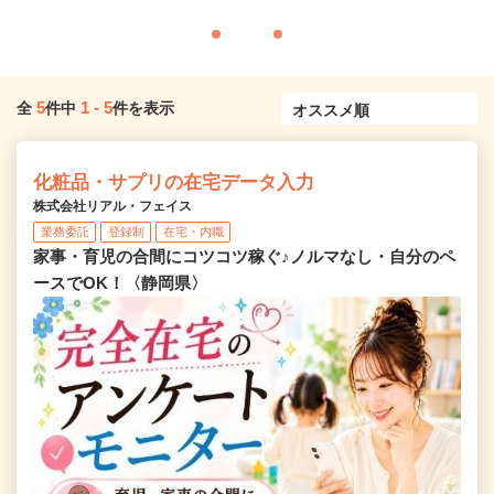
5
1
-
5
全
件中
件を表示
化粧品・サプリの在宅データ入力
株式会社リアル・フェイス
業務委託
登録制
在宅・内職
家事・育児の合間にコツコツ稼ぐ♪ノルマなし・自分のペ
ースでOK！〈静岡県〉