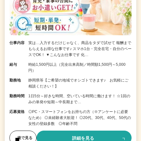
仕事内容
実は…入力するだけじゃなく、商品をタダで試せて 報酬まで
もらえるお得な仕事です♪ スマホ1台・完全在宅・自分のペー
スでOK！ ▼こんなお仕事です 化…
給与
時給1,500円以上（完全出来高制／時間額1,500円～5,000
円）
勤務地
静岡県等【ご希望の地域でオシゴトできます♪ お気軽にご
相談ください！】
勤務時間
1日5分～好きな時間、空いている時間に働けます！ ☆1回の
みの単発や短期～中長期まで…
応募資格
◎PC・スマートフォンをお持ちの方（※アンケートに必要
なため） ◎未経験者大歓迎！ ◎20代、30代、40代、50代の
女性の登録多数 ◎年齢不問
詳細を見る
後で見る