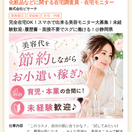
化粧品などに関する在宅調査員・在宅モニター
株式会社ビサーチ
業務委託
登録制
在宅・内職
完全在宅OK！スマホで出来る美容モニター大募集！未経
験歓迎♪履歴書・面接不要でスグに働ける！@静岡県
仕事内容
「このコスメ、自分の肌に合うかな？」「試してみたいけ
ど、費用が気になる…」 そんな気持ち、美容モニターで解決