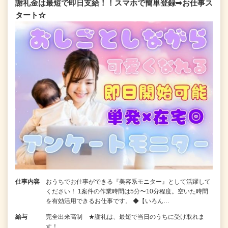
謝礼金は最短で即日支給！！スマホで簡単登録➡お仕事ス
タート☆
仕事内容
おうちでお仕事ができる『美容系モニター』として活躍して
ください！ 1案件の作業時間は5分〜10分程度。空いた時間
を有効活用できるお仕事です。 ◆【いろん…
給与
完全出来高制 ★謝礼は、最短で当日のうちに受け取れま
す！