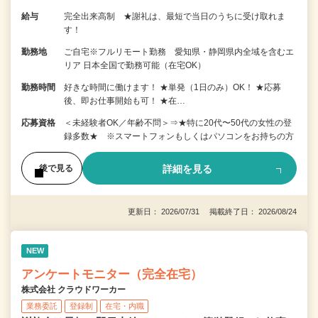
給与
完全出来高制 ★謝礼は、最短で当日のうちに受け取れま
す！
勤務地
ご自宅※フルリモート勤務 愛知県・静岡県内全域を含むエ
リア 日本全国で勤務可能（在宅OK）
勤務時間
好きな時間に働けます！ ★単発（1日のみ）OK！ ★応募
後、即お仕事開始も可！ ★在…
応募資格
＜未経験者OK／年齢不問＞⇒★特に20代〜50代の女性の登
録多数★ ※スマートフォンもしくはパソコンをお持ちの方
詳細を見る
後で見る
更新日： 2026/07/31 掲載終了日： 2026/08/24
NEW
アンケートモニター（完全在宅）
株式会社 クラウドワーカー
業務委託
登録制
在宅・内職