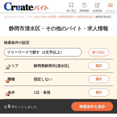
後で見る
閲覧履歴
会員登録
メニュー
クリエイトバイト・パート求人TOP
＞
静岡県
＞
静岡県静岡市
＞
静岡市清水区
＞
静岡市清水区・そ
静岡市清水区・その他のバイト・求人情報
検索条件の設定
絞り込む
エリア
静岡県静岡市(清水区)
選択
職種
指定しない
選択
条件
1日・単発
選択
5
検索条件を保存
全
件ヒットしました