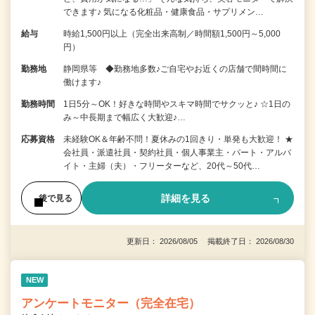
できます♪ 気になる化粧品・健康食品・サプリメン…
給与
時給1,500円以上（完全出来高制／時間額1,500円～5,000
円）
勤務地
静岡県等 ◆勤務地多数♪ご自宅やお近くの店舗で間時間に
働けます♪
勤務時間
1日5分～OK！好きな時間やスキマ時間でサクッと♪ ☆1日の
み～中長期まで幅広く大歓迎♪…
応募資格
未経験OK＆年齢不問！夏休みの1回きり・単発も大歓迎！ ★
会社員・派遣社員・契約社員・個人事業主・パート・アルバ
イト・主婦（夫）・フリーターなど、20代～50代…
詳細を見る
後で見る
更新日： 2026/08/05 掲載終了日： 2026/08/30
NEW
アンケートモニター（完全在宅）