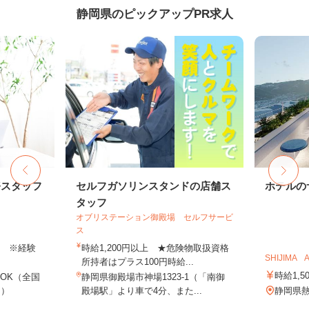
静岡県のピックアップPR求人
務スタッフ
セルフガソリンスタンドの店舗ス
ホテルの
タッフ
オブリステーション御殿場 セルフサービ
ス
以上 ※経験
時給1,200円以上 ★危険物取扱資格
SHIJIMA A
所持者はプラス100円時給...
時給1,5
OK（全国
静岡県御殿場市神場1323-1（「南御
し）
殿場駅」より車で4分、また...
静岡県熱