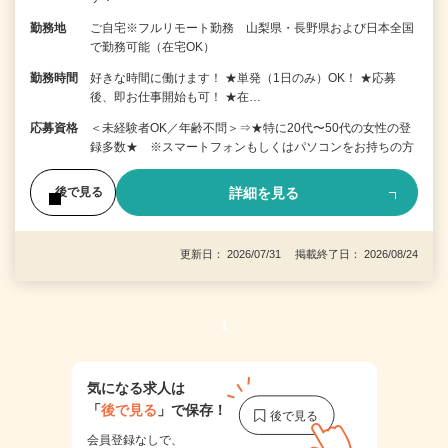
勤務地
ご自宅※フルリモート勤務 山梨県・長野県および日本全国
で勤務可能（在宅OK）
勤務時間
好きな時間に働けます！ ★単発（1日のみ）OK！ ★応募
後、即お仕事開始も可！ ★在…
応募資格
＜未経験者OK／年齢不問＞⇒★特に20代〜50代の女性の登
録多数★ ※スマートフォンもしくはパソコンをお持ちの方
詳細を見る
後で見る
更新日： 2026/07/31 掲載終了日： 2026/08/24
1
気になる求人は
「
後で見る
」で保存！
会員登録なしで、