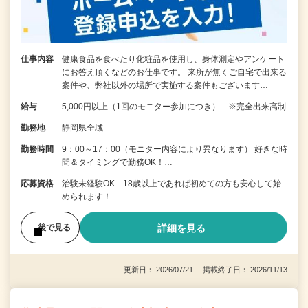
仕事内容
健康食品を食べたり化粧品を使用し、身体測定やアンケート
にお答え頂くなどのお仕事です。 来所が無くご自宅で出来る
案件や、弊社以外の場所で実施する案件もございます…
給与
5,000円以上（1回のモニター参加につき） ※完全出来高制
勤務地
静岡県全域
勤務時間
9：00～17：00（モニター内容により異なります） 好きな時
間＆タイミングで勤務OK！…
応募資格
治験未経験OK 18歳以上であれば初めての方も安心して始
められます！
詳細を見る
後で見る
更新日： 2026/07/21 掲載終了日： 2026/11/13