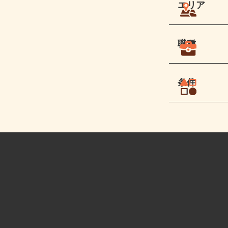
エリア
職種
条件