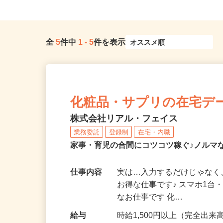
全
5
件中
1
-
5
件を表示
化粧品・サプリの在宅デ
株式会社リアル・フェイス
業務委託
登録制
在宅・内職
家事・育児の合間にコツコツ稼ぐ♪ノルマ
仕事内容
実は…入力するだけじゃなく
お得な仕事です♪ スマホ1台
なお仕事です 化…