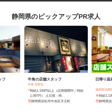
静岡県のピックアップPR求人
ッフ
牛角の店舗スタッフ
日帰り
牛角 市野店
遠鉄観光
時給1,100円以上（試用期間中／時給
1,097円） 土日祝：時...
時給1
4
静岡県浜松市中央区天王町
静岡県