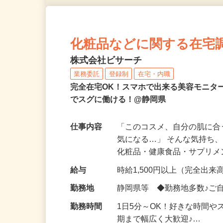
化粧品などに関する在宅
株式会社ビサーチ
業務委託
登録制
在宅・内職
完全在宅OK！スマホで出来る美容モニタ
でスグに働ける！@静岡県
仕事内容
「このコスメ、自分の肌に
気になる…」 そんな気持ち
化粧品・健康食品・サプリ
給与
時給1,500円以上（完全出来高
勤務地
静岡県等 ◆勤務地多数♪ご