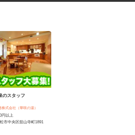
温泉のスタッフ
ホテルのサービススタッフ
開発株式会社（華咲の湯）
SHIJIMA ATAMI
,130円以上
時給1,500円以上
浜松市中央区舘山寺町1891
静岡県熱海市桃山町8-24