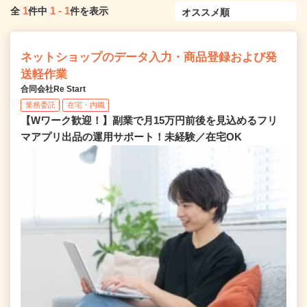
1
1
-
1
全
件中
件を表示
ネットショップのデータ入力・商品登録および発
送軽作業
合同会社Re Start
業務委託
在宅・内職
【Wワーク歓迎！】副業で月15万円前後を見込めるフリ
マアプリ出品の運用サポート！未経験／在宅OK