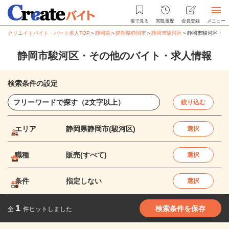
後で見る
閲覧履歴
会員登録
メニュー
クリエイトバイト・パート求人TOP
＞
静岡県
＞
静岡県静岡市
＞
静岡市駿河区
＞
静岡市駿河区・そ
静岡市駿河区・その他のバイト・求人情報
検索条件の設定
絞り込む
エリア
静岡県静岡市(駿河区)
選択
職種
販売(すべて)
選択
条件
指定しない
選択
1
検索条件を保存
全
件ヒットしました