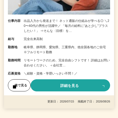
仕事内容
出品入力から発送まで！ ネット通販の仕組みが学べる◎ ＼2
0〜40代の男性が活躍中／ 「毎月の給料に“あと少し”プラス
したい！」 ⇒そんな〈目標〉を…
給与
完全出来高制
勤務地
岐阜県、静岡県、愛知県、三重県内、他全国各地のご自宅
※フルリモート勤務
勤務時間
リモートワークのため、完全自由シフトです！ 詳細はお問い
合わせください。 ＜会社営…
応募資格
＼経験・資格・学歴いっさい不問！／
詳細を見る
後で見る
更新日： 2026/07/15 掲載終了日： 2026/08/26