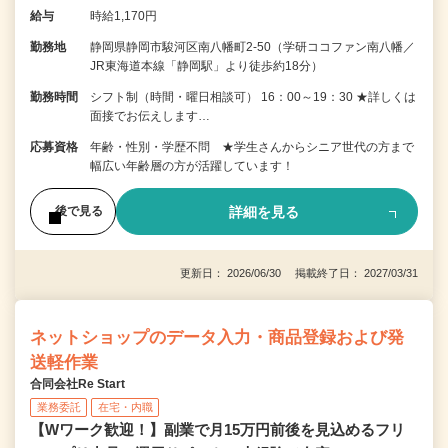
給与
時給1,170円
勤務地
静岡県静岡市駿河区南八幡町2-50（学研ココファン南八幡／
JR東海道本線「静岡駅」より徒歩約18分）
勤務時間
シフト制（時間・曜日相談可） 16：00～19：30 ★詳しくは
面接でお伝えします…
応募資格
年齢・性別・学歴不問 ★学生さんからシニア世代の方まで
幅広い年齢層の方が活躍しています！
詳細を見る
後で見る
更新日： 2026/06/30 掲載終了日： 2027/03/31
ネットショップのデータ入力・商品登録および発
送軽作業
合同会社Re Start
業務委託
在宅・内職
【Wワーク歓迎！】副業で月15万円前後を見込めるフリ