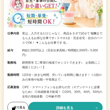
仕事内容
実は…入力するだけじゃなく、商品をタダで試せて 報酬まで
もらえるお得な仕事です♪ スマホ1台・完全在宅・自分のペー
スでOK！ ▼こんなお仕事です 化…
給与
時給1,500円以上（完全出来高制／時間額1,500円～5,000
円）
勤務地
静岡県等【ご希望の地域でオシゴトできます♪ お気軽にご
相談ください！】
勤務時間
1日5分～好きな時間、空いている時間に働けます！ ☆1回の
みの単発や短期～中長期まで…
応募資格
◎PC・スマートフォンをお持ちの方（※アンケートに必要
なため） ◎未経験者大歓迎！ ◎20代、30代、40代、50代の
女性の登録多数 ◎年齢不問
詳細を見る
後で見る