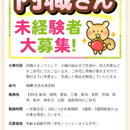
仕事内容
内職スタッフとして、小物の組み立て作成や、封入作業など
をご自宅にておこないます。ご自宅に荷物が届きますので、
期日までに作業をし、完成した商品を郵送していただきま…
給与
報酬 完全出来高制
勤務地
【004】岐阜、静岡、愛知、三重、新潟、長野、茨城、群
馬、栃木、神奈川、山梨、福島県内のご自宅
勤務時間
～作業目安～ 1回につき作業期間、 1週間～3週間程度の お
仕事を用意しています。 …
応募資格
年齢＆経験不問！学生／ペット／ネイル不可！