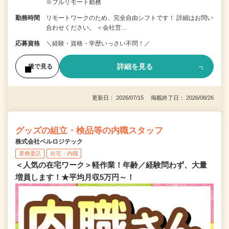
※フルリモート勤務
勤務時間
リモートワークのため、完全自由シフトです！ 詳細はお問い
合わせください。 ＜会社営…
応募資格
＼経験・資格・学歴いっさい不問！／
詳細を見る
後で見る
更新日： 2026/07/15 掲載終了日： 2026/08/26
グッズの組立・検品等の内職スタッフ
株式会社ベルロジテック
業務委託
在宅・内職
＜人気の在宅ワーク＞軽作業！年齢／経験問わず、大量
増員します！★平均月収5万円～！