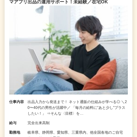
マアプリ出品の運用サポート！未経験／在宅OK
仕事内容
出品入力から発送まで！ ネット通販の仕組みが学べる◎ ＼2
0〜40代の男性が活躍中／ 「毎月の給料に“あと少し”プラス
したい！」 ⇒そんな〈目標〉を…
給与
完全出来高制
勤務地
岐阜県、静岡県、愛知県、三重県内、他全国各地のご自宅