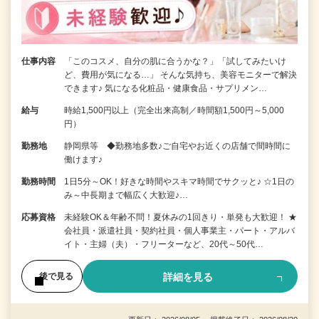
仕事内容
「このコスメ、自分の肌に合うかな？」「試してみたいけ
ど、費用が気になる…」 そんな気持ち、美容モニターで解決
できます♪ 気になる化粧品・健康食品・サプリメン…
給与
時給1,500円以上（完全出来高制／時間額1,500円～5,000
円）
勤務地
静岡県等 ◆勤務地多数♪ご自宅やお近くの店舗で間時間に
働けます♪
勤務時間
1日5分～OK！好きな時間やスキマ時間でサクッと♪ ☆1日の
み～中長期まで幅広く大歓迎♪…
応募資格
未経験OK＆年齢不問！夏休みの1回きり・単発も大歓迎！ ★
会社員・派遣社員・契約社員・個人事業主・パート・アルバ
イト・主婦（夫）・フリーターなど、20代～50代…
詳細を見る
後で見る