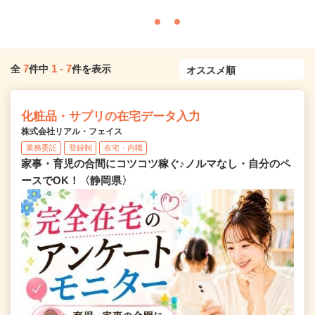
7
1
-
7
全
件中
件を表示
化粧品・サプリの在宅データ入力
株式会社リアル・フェイス
業務委託
登録制
在宅・内職
家事・育児の合間にコツコツ稼ぐ♪ノルマなし・自分のペ
ースでOK！〈静岡県〉