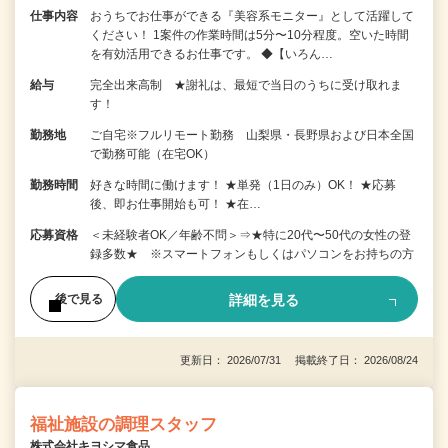
仕事内容
おうちでお仕事ができる『美容系モニター』として活躍して
ください！ 1案件の作業時間は5分〜10分程度。空いた時間
を有効活用できるお仕事です。 ◆【いろん…
給与
完全出来高制 ★謝礼は、最短で当日のうちに受け取れま
す！
勤務地
ご自宅※フルリモート勤務 山梨県・長野県および日本全国
で勤務可能（在宅OK）
勤務時間
好きな時間に働けます！ ★単発（1日のみ）OK！ ★応募
後、即お仕事開始も可！ ★在…
応募資格
＜未経験者OK／年齢不問＞⇒★特に20代〜50代の女性の登
録多数★ ※スマートフォンもしくはパソコンをお持ちの方
詳細を見る
後で見る
更新日： 2026/07/31 掲載終了日： 2026/08/24
福祉施設の調理スタッフ
株式会社キヨシマ食品