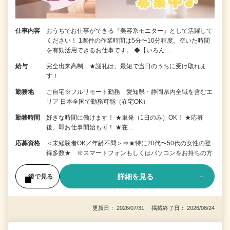
仕事内容
おうちでお仕事ができる『美容系モニター』として活躍して
ください！ 1案件の作業時間は5分〜10分程度。空いた時間
を有効活用できるお仕事です。 ◆【いろん…
給与
完全出来高制 ★謝礼は、最短で当日のうちに受け取れま
す！
勤務地
ご自宅※フルリモート勤務 愛知県・静岡県内全域を含むエ
リア 日本全国で勤務可能（在宅OK）
勤務時間
好きな時間に働けます！ ★単発（1日のみ）OK！ ★応募
後、即お仕事開始も可！ ★在…
応募資格
＜未経験者OK／年齢不問＞⇒★特に20代〜50代の女性の登
録多数★ ※スマートフォンもしくはパソコンをお持ちの方
詳細を見る
後で見る
更新日： 2026/07/31 掲載終了日： 2026/08/24