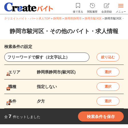
後で見る
閲覧履歴
会員登録
メニュー
クリエイトバイト・パート求人TOP
＞
静岡県
＞
静岡県静岡市
＞
静岡市駿河区
＞
静岡市駿河区・そ
静岡市駿河区・その他のバイト・求人情報
検索条件の設定
絞り込む
エリア
静岡県静岡市(駿河区)
選択
職種
指定しない
選択
条件
夕方
選択
7
検索条件を保存
全
件ヒットしました