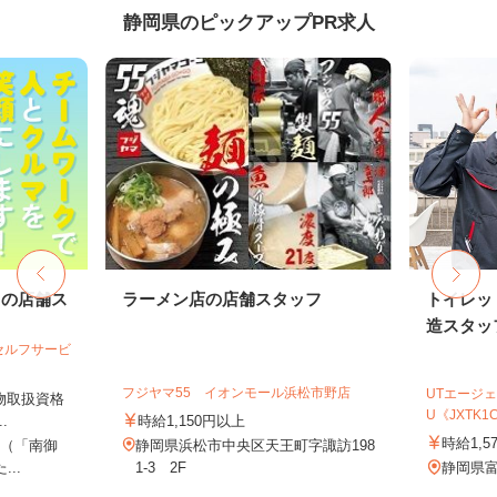
静岡県のピックアップPR求人
ドの店舗ス
ラーメン店の店舗スタッフ
トイレッ
造スタッ
セルフサービ
フジヤマ55 イオンモール浜松市野店
UTエージェ
険物取扱資格
U《JXTK1
.
時給1,150円以上
時給1,5
1（「南御
静岡県浜松市中央区天王町字諏訪198
..
1-3 2F
静岡県