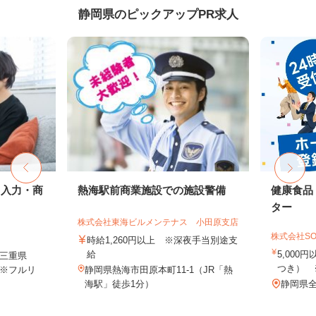
静岡県のピックアップPR求人
タ入力・商
熱海駅前商業施設での施設警備
健康食品
ター
株式会社東海ビルメンテナス 小田原支店
株式会社SO
時給1,260円以上 ※深夜手当別途支
給
5,000
三重県
つき） 
※フルリ
静岡県熱海市田原本町11-1（JR「熱
海駅」徒歩1分）
静岡県