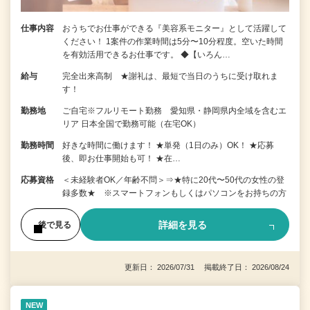
仕事内容
おうちでお仕事ができる『美容系モニター』として活躍して
ください！ 1案件の作業時間は5分〜10分程度。空いた時間
を有効活用できるお仕事です。 ◆【いろん…
給与
完全出来高制 ★謝礼は、最短で当日のうちに受け取れま
す！
勤務地
ご自宅※フルリモート勤務 愛知県・静岡県内全域を含むエ
リア 日本全国で勤務可能（在宅OK）
勤務時間
好きな時間に働けます！ ★単発（1日のみ）OK！ ★応募
後、即お仕事開始も可！ ★在…
応募資格
＜未経験者OK／年齢不問＞⇒★特に20代〜50代の女性の登
録多数★ ※スマートフォンもしくはパソコンをお持ちの方
詳細を見る
後で見る
更新日： 2026/07/31 掲載終了日： 2026/08/24
NEW