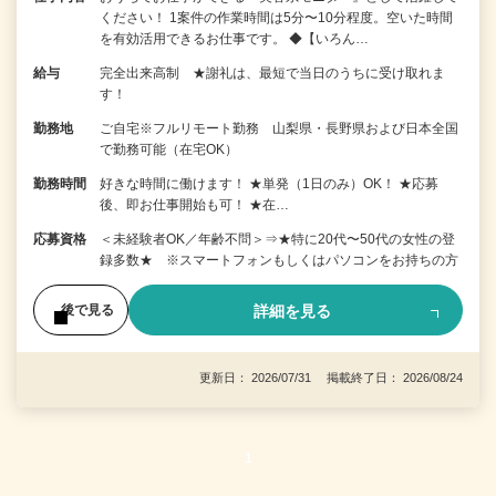
ください！ 1案件の作業時間は5分〜10分程度。空いた時間
を有効活用できるお仕事です。 ◆【いろん…
給与
完全出来高制 ★謝礼は、最短で当日のうちに受け取れま
す！
勤務地
ご自宅※フルリモート勤務 山梨県・長野県および日本全国
で勤務可能（在宅OK）
勤務時間
好きな時間に働けます！ ★単発（1日のみ）OK！ ★応募
後、即お仕事開始も可！ ★在…
応募資格
＜未経験者OK／年齢不問＞⇒★特に20代〜50代の女性の登
録多数★ ※スマートフォンもしくはパソコンをお持ちの方
詳細を見る
後で見る
更新日： 2026/07/31 掲載終了日： 2026/08/24
1