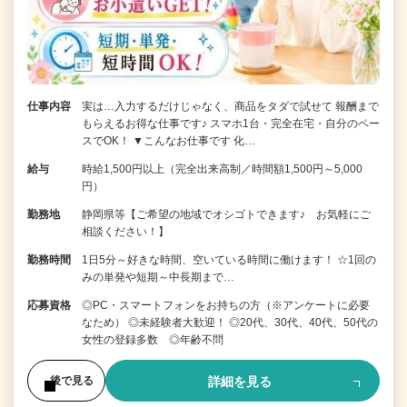
仕事内容
実は…入力するだけじゃなく、商品をタダで試せて 報酬まで
もらえるお得な仕事です♪ スマホ1台・完全在宅・自分のペー
スでOK！ ▼こんなお仕事です 化…
給与
時給1,500円以上（完全出来高制／時間額1,500円～5,000
円）
勤務地
静岡県等【ご希望の地域でオシゴトできます♪ お気軽にご
相談ください！】
勤務時間
1日5分～好きな時間、空いている時間に働けます！ ☆1回の
みの単発や短期～中長期まで…
応募資格
◎PC・スマートフォンをお持ちの方（※アンケートに必要
なため） ◎未経験者大歓迎！ ◎20代、30代、40代、50代の
女性の登録多数 ◎年齢不問
詳細を見る
後で見る