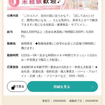
仕事内容
「このコスメ、自分の肌に合うかな？」「試してみたいけ
ど、費用が気になる…」 そんな気持ち、美容モニターで解決
できます♪ 気になる化粧品・健康食品・サプリメン…
給与
時給1,500円以上（完全出来高制／時間額1,500円～5,000
円）
勤務地
静岡県等 ◆勤務地多数♪ご自宅やお近くの店舗で間時間に
働けます♪
勤務時間
1日5分～OK！好きな時間やスキマ時間でサクッと♪ ☆1日の
み～中長期まで幅広く大歓迎♪…
応募資格
未経験OK＆年齢不問！夏休みの1回きり・単発も大歓迎！ ★
会社員・派遣社員・契約社員・個人事業主・パート・アルバ
イト・主婦（夫）・フリーターなど、20代～50代…
詳細を見る
後で見る
更新日： 2026/08/05 掲載終了日： 2026/08/30