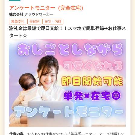
アンケートモニター（完全在宅）
株式会社 クラウドワーカー
業務委託
登録制
在宅・内職
謝礼金は最短で即日支給！！スマホで簡単登録➡お仕事ス
タート☆
仕事内容
おうちでお仕事ができる『美容系モニター』として活躍して