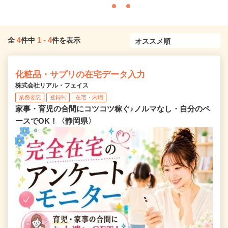
4
1
-
4
全
件中
件を表示
化粧品・サプリの在宅データ入力
株式会社リアル・フェイス
業務委託
登録制
在宅・内職
家事・育児の合間にコツコツ稼ぐ♪ノルマなし・自分のペ
ースでOK！〈静岡県〉