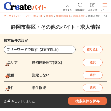
後で見る
閲覧履歴
会員登録
メニュー
クリエイトバイト・パート求人TOP
＞
静岡県
＞
静岡県静岡市
＞
静岡市葵区
＞
静岡市葵区・その他
静岡市葵区・その他のバイト・求人情報
検索条件の設定
絞り込む
エリア
静岡県静岡市(葵区)
選択
職種
指定しない
選択
条件
学生歓迎
選択
4
検索条件を保存
全
件ヒットしました