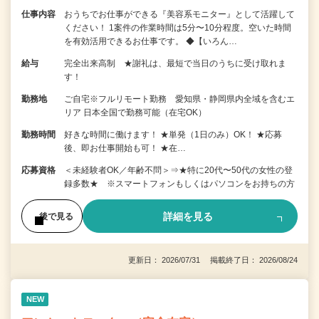
仕事内容
おうちでお仕事ができる『美容系モニター』として活躍して
ください！ 1案件の作業時間は5分〜10分程度。空いた時間
を有効活用できるお仕事です。 ◆【いろん…
給与
完全出来高制 ★謝礼は、最短で当日のうちに受け取れま
す！
勤務地
ご自宅※フルリモート勤務 愛知県・静岡県内全域を含むエ
リア 日本全国で勤務可能（在宅OK）
勤務時間
好きな時間に働けます！ ★単発（1日のみ）OK！ ★応募
後、即お仕事開始も可！ ★在…
応募資格
＜未経験者OK／年齢不問＞⇒★特に20代〜50代の女性の登
録多数★ ※スマートフォンもしくはパソコンをお持ちの方
詳細を見る
後で見る
更新日： 2026/07/31 掲載終了日： 2026/08/24
NEW