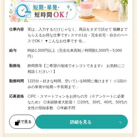
仕事内容
実は…入力するだけじゃなく、商品をタダで試せて 報酬まで
もらえるお得な仕事です♪ スマホ1台・完全在宅・自分のペー
スでOK！ ▼こんなお仕事です 化…
給与
時給1,500円以上（完全出来高制／時間額1,500円～5,000
円）
勤務地
静岡県等【ご希望の地域でオシゴトできます♪ お気軽にご
相談ください！】
勤務時間
1日5分～好きな時間、空いている時間に働けます！ ☆1回の
みの単発や短期～中長期まで…
応募資格
◎PC・スマートフォンをお持ちの方（※アンケートに必要
なため） ◎未経験者大歓迎！ ◎20代、30代、40代、50代の
女性の登録多数 ◎年齢不問
詳細を見る
後で見る