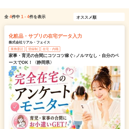
4
1
-
4
全
件中
件を表示
化粧品・サプリの在宅データ入力
株式会社リアル・フェイス
業務委託
登録制
在宅・内職
家事・育児の合間にコツコツ稼ぐ♪ノルマなし・自分のペ
ースでOK！〈静岡県〉