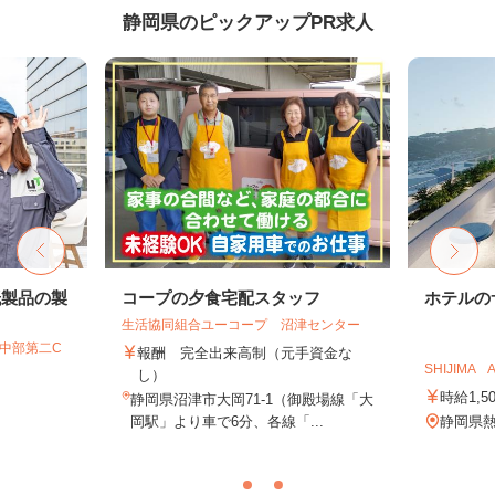
静岡県のピックアップPR求人
紙製品の製
コープの夕食宅配スタッフ
ホテルの
生活協同組合ユーコープ 沼津センター
T中部第二C
報酬 完全出来高制（元手資金な
SHIJIMA A
し）
時給1,5
静岡県沼津市大岡71-1（御殿場線「大
岡駅」より車で6分、各線「...
静岡県熱