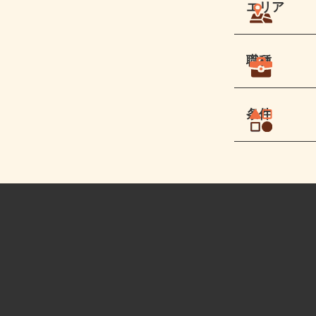
エリア
職種
条件