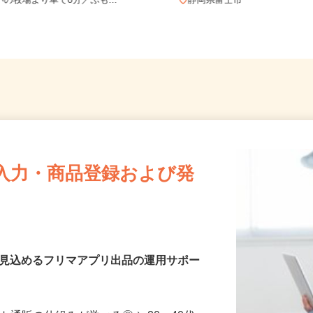
静岡県富士宮市麓字浅野396-1（まか
いの牧場より車で8分／ふも...
静岡県富士市
入力・商品登録および発
を見込めるフリマアプリ出品の運用サポー