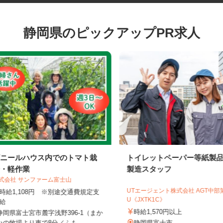
静岡県のピックアップPR求人
ビニールハウス内でのトマト栽
トイレットペーパー等紙
培・軽作業
製造スタッフ
株式会社 サンファーム富士山
UTエージェント株式会社 AGT中
時給1,108円 ※別途交通費規定支
U《JXTK1C》
給
時給1,570円以上