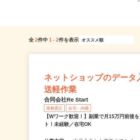
全
2
件中
1
-
2
件を表示
ネットショップのデータ
送軽作業
合同会社Re Start
業務委託
在宅・内職
【Wワーク歓迎！】副業で月15万円前後
ト！未経験／在宅OK