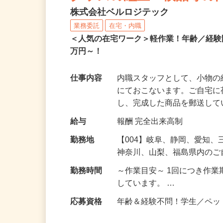
グッズの組立・検品等の
株式会社ベルロジテック
業務委託
在宅・内職
＜人気の在宅ワーク＞軽作業！年齢／経
万円～！
仕事内容
内職スタッフとして、小物
にておこないます。ご自宅
し、完成した商品を郵送し
給与
報酬 完全出来高制
勤務地
【004】岐阜、静岡、愛知
神奈川、山梨、福島県内の
勤務時間
～作業目安～ 1回につき作業
しています。 …
応募資格
年齢＆経験不問！学生／ペ