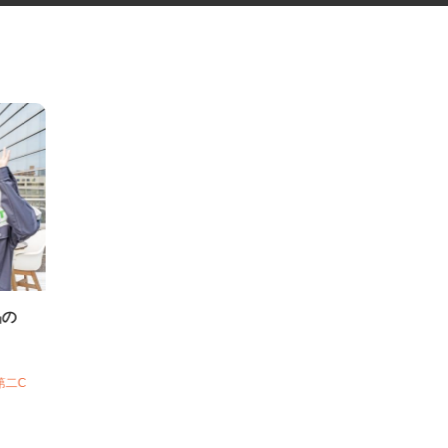
製品の
部第二C