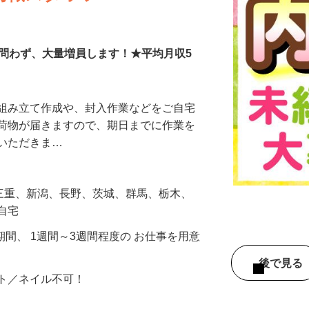
内職スタッフ
験問わず、大量増員します！★平均月収5
の組み立て作成や、封入作業などをご自宅
に荷物が届きますので、期日までに作業を
ていただきま…
、三重、新潟、長野、茨城、群馬、栃木、
ご自宅
期間、 1週間～3週間程度の お仕事を用意
後で見
ット／ネイル不可！