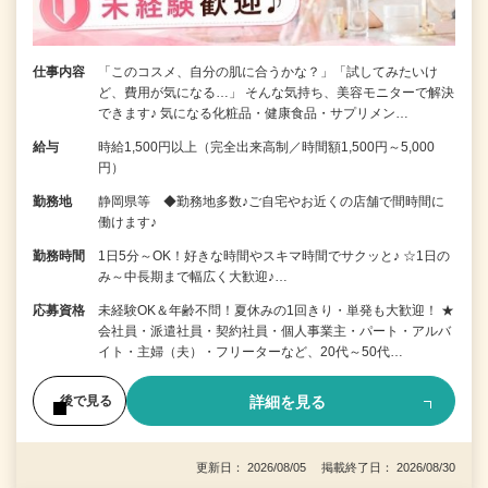
仕事内容
「このコスメ、自分の肌に合うかな？」「試してみたいけ
ど、費用が気になる…」 そんな気持ち、美容モニターで解決
できます♪ 気になる化粧品・健康食品・サプリメン…
給与
時給1,500円以上（完全出来高制／時間額1,500円～5,000
円）
勤務地
静岡県等 ◆勤務地多数♪ご自宅やお近くの店舗で間時間に
働けます♪
勤務時間
1日5分～OK！好きな時間やスキマ時間でサクッと♪ ☆1日の
み～中長期まで幅広く大歓迎♪…
応募資格
未経験OK＆年齢不問！夏休みの1回きり・単発も大歓迎！ ★
会社員・派遣社員・契約社員・個人事業主・パート・アルバ
イト・主婦（夫）・フリーターなど、20代～50代…
詳細を見る
後で見る
更新日： 2026/08/05 掲載終了日： 2026/08/30