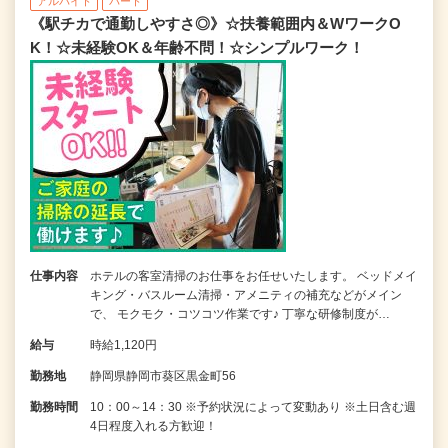
アルバイト
パート
《駅チカで通勤しやすさ◎》☆扶養範囲内＆WワークO
K！☆未経験OK＆年齢不問！☆シンプルワーク！
仕事内容
ホテルの客室清掃のお仕事をお任せいたします。 ベッドメイ
キング・バスルーム清掃・アメニティの補充などがメイン
で、 モクモク・コツコツ作業です♪ 丁寧な研修制度が…
給与
時給1,120円
勤務地
静岡県静岡市葵区黒金町56
勤務時間
10：00～14：30 ※予約状況によって変動あり ※土日含む週
4日程度入れる方歓迎！