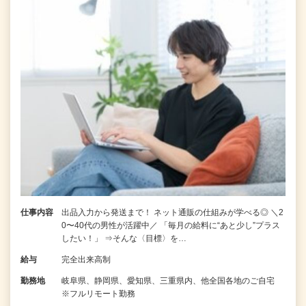
仕事内容
出品入力から発送まで！ ネット通販の仕組みが学べる◎ ＼2
0〜40代の男性が活躍中／ 「毎月の給料に“あと少し”プラス
したい！」 ⇒そんな〈目標〉を…
給与
完全出来高制
勤務地
岐阜県、静岡県、愛知県、三重県内、他全国各地のご自宅
※フルリモート勤務