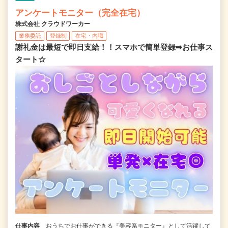
アンケートモニター（完全在宅）
株式会社 クラウドワーカー
業務委託
登録制
在宅・内職
謝礼金は最短で即日支給！！スマホで簡単登録➡お仕事ス
タート☆
仕事内容
おうちでお仕事ができる『美容系モニター』として活躍して