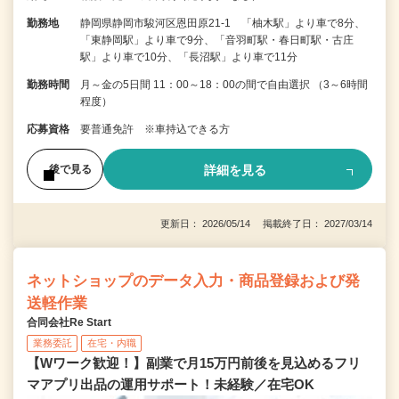
勤務地
静岡県静岡市駿河区恩田原21‐1 「柚木駅」より車で8分、
「東静岡駅」より車で9分、「音羽町駅・春日町駅・古庄
駅」より車で10分、「長沼駅」より車で11分
勤務時間
月～金の5日間 11：00～18：00の間で自由選択 （3～6時間
程度）
応募資格
要普通免許 ※車持込できる方
詳細を見る
後で見る
更新日： 2026/05/14 掲載終了日： 2027/03/14
ネットショップのデータ入力・商品登録および発
送軽作業
合同会社Re Start
業務委託
在宅・内職
【Wワーク歓迎！】副業で月15万円前後を見込めるフリ
マアプリ出品の運用サポート！未経験／在宅OK