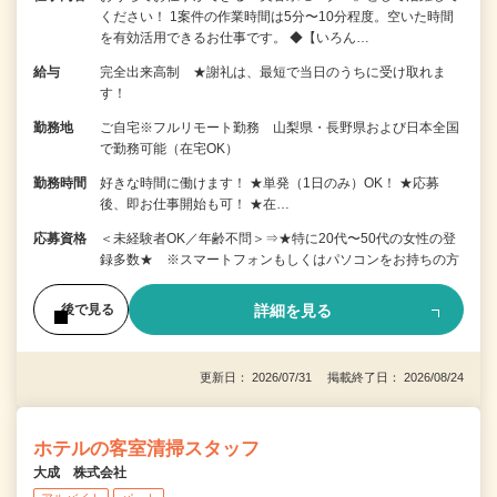
ください！ 1案件の作業時間は5分〜10分程度。空いた時間
を有効活用できるお仕事です。 ◆【いろん…
給与
完全出来高制 ★謝礼は、最短で当日のうちに受け取れま
す！
勤務地
ご自宅※フルリモート勤務 山梨県・長野県および日本全国
で勤務可能（在宅OK）
勤務時間
好きな時間に働けます！ ★単発（1日のみ）OK！ ★応募
後、即お仕事開始も可！ ★在…
応募資格
＜未経験者OK／年齢不問＞⇒★特に20代〜50代の女性の登
録多数★ ※スマートフォンもしくはパソコンをお持ちの方
詳細を見る
後で見る
更新日： 2026/07/31 掲載終了日： 2026/08/24
ホテルの客室清掃スタッフ
大成 株式会社