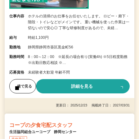
仕事内容
ホテルの清掃のお仕事をお任せいたします。 ロビー・廊下・
階段・トイレなどがメインです。 重い機械を使った作業は一
切ないので安心◎ 丁寧な研修制度があるので、未経…
給与
時給1,100円
勤務地
静岡県静岡市葵区黒金町56
勤務時間
8：00～12：00 ※延長の場合有り(実働4h) ※5日程度勤務
※出勤日数応相談 ※…
応募資格
未経験者大歓迎 年齢不問
詳細を見る
後で見る
更新日： 2025/12/23 掲載終了日： 2027/03/31
コープの夕食宅配スタッフ
生活協同組合ユーコープ 静岡センター
業務委託