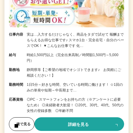
仕事内容
実は…入力するだけじゃなく、商品をタダで試せて 報酬まで
もらえるお得な仕事です♪ スマホ1台・完全在宅・自分のペー
スでOK！ ▼こんなお仕事です 化…
給与
時給1,500円以上（完全出来高制／時間額1,500円～5,000
円）
勤務地
静岡県等【ご希望の地域でオシゴトできます♪ お気軽にご
相談ください！】
勤務時間
1日5分～好きな時間、空いている時間に働けます！ ☆1回の
みの単発や短期～中長期まで…
応募資格
◎PC・スマートフォンをお持ちの方（※アンケートに必要
なため） ◎未経験者大歓迎！ ◎20代、30代、40代、50代の
女性の登録多数 ◎年齢不問
詳細を見る
後で見る