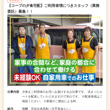
【コープの夕食宅配】ご利用者増につきスタッフ（業務
委託）募集！！
仕事内容
夕食をご利用者のお宅へお届けするお仕事です。 決まったル
ートを配達していただきますので安心です。 ※配達地域はご
相談ください。 ※家庭のご都合による時…
給与
報酬 完全出来高制（元手資金なし）