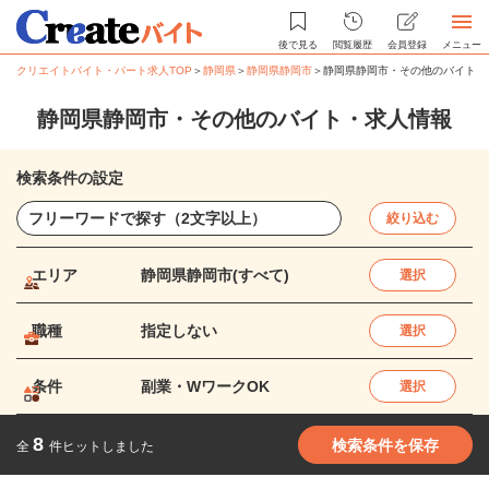
後で見る
閲覧履歴
会員登録
メニュー
クリエイトバイト・パート求人TOP
＞
静岡県
＞
静岡県静岡市
＞
静岡県静岡市・その他のバイト・
静岡県静岡市・その他のバイト・求人情報
検索条件の設定
絞り込む
エリア
静岡県静岡市(すべて)
選択
職種
指定しない
選択
条件
副業・WワークOK
選択
8
検索条件を保存
全
件ヒットしました