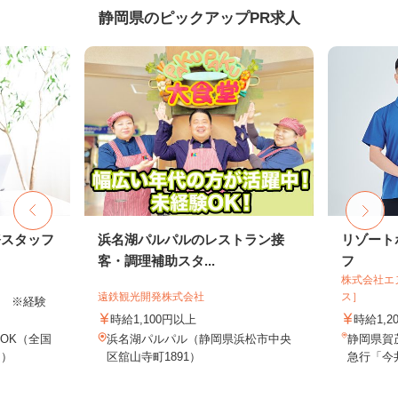
静岡県のピックアップPR求人
務スタッフ
浜名湖パルパルのレストラン接
リゾート
客・調理補助スタ...
フ
株式会社エ
遠鉄観光開発株式会社
ス］
以上 ※経験
時給1,100円以上
時給1,2
OK（全国
浜名湖パルパル（静岡県浜松市中央
静岡県賀
し）
区舘山寺町1891）
急行「今井