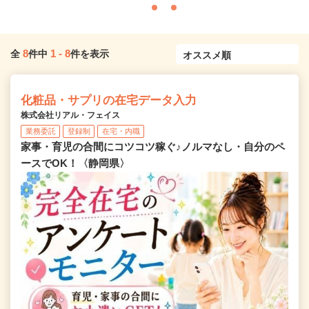
8
1
-
8
全
件中
件を表示
化粧品・サプリの在宅データ入力
株式会社リアル・フェイス
業務委託
登録制
在宅・内職
家事・育児の合間にコツコツ稼ぐ♪ノルマなし・自分のペ
ースでOK！〈静岡県〉